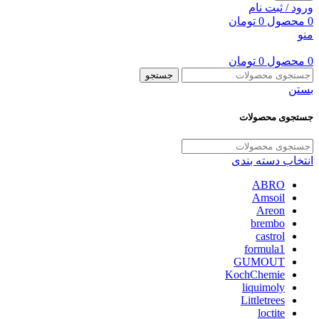
ورود / ثبت نام
0
محصول
0
تومان
منو
0
محصول
0
تومان
جستجو
بستن
جستجوی محصولات
انتخاب دسته بندی
ABRO
Amsoil
Areon
brembo
castrol
formula1
GUMOUT
KochChemie
liquimoly
Littletrees
loctite