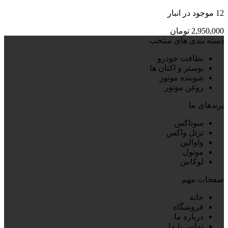
12 موجود در انبار
2,950,000
تومان
دسته بندی های منتخب
نظافت خودرو
بوستر و اکتان ها
شوینده موتور
روغن موتور
برندهای ما
سوناکس
ترتل واکس
واوالین
موتول
لوکاس
صفحات مهم
خانه
فروشگاه
درباره ما
تماس با ما