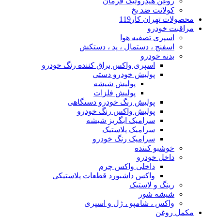
روغن هیدرولیک فرمان
کولانت ضد یخ
محصولات تهران کار119
مراقبت خودرو
اسپری تصفیه هوا
اسفنج ، دستمال ، پد ، دستکش
بدنه خودرو
اسپری واکس براق کننده رنگ خودرو
پولیش خودرو دستی
پولیش شیشه
پولیش فلزات
پولیش رنگ خودرو دستگاهی
پولیش واکس رنگ خودرو
سرامیک ابگریز شیشه
سرامیک پلاستیک
سرامیک رنگ خودرو
خوشبو کننده
داخل خودرو
داخلی واکس چرم
واکس داشبورد قطعات پلاستیکی
رینگ و لاستیک
شیشه شور
واکس ، شامپو ، ژل و اسپری
مکمل روغن