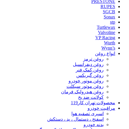
PRESTONE
RUPES
SGCB
Sonax
stp
Turtlewax
Valvoline
VP Racing
Wurth
Wynn’s
انواع روغن
روغن ترمز
روغن دیفرانسیل
روغن کمک فنر
روغن گیربکس
روغن موتور خودرو
روغن موتور سیکلت
روغن هیدرولیک فرمان
کولانت ضد یخ
محصولات تهران کار119
مراقبت خودرو
اسپری تصفیه هوا
اسفنج ، دستمال ، پد ، دستکش
بدنه خودرو