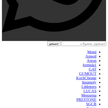
جستجو
Motul
Amsoil
Areon
formula1
GAT
GUMOUT
KochChemie
liquimoly
Littletrees
LUCAS
Menzerna
PRESTONE
SGCB