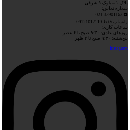
پلاک ۱ – بلوک ۹ شرقی
شماره تماس:
☎️ 021-33901163
واتساپ فقط 09121012119
ساعات کاری:
روزهای عادی: ۹:۳۰ صبح تا ۶ عصر
پنج‌شنبه: ۹:۳۰ صبح تا ۲ ظهر
Instagram