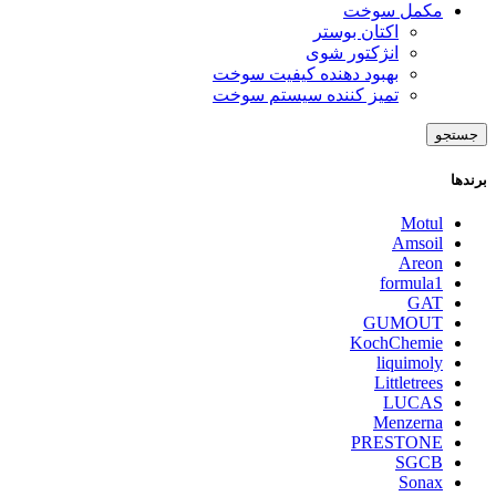
مکمل سوخت
اکتان بوستر
انژکتور شوی
بهبود دهنده کیفیت سوخت
تمیز کننده سیستم سوخت
جستجو
برندها
Motul
Amsoil
Areon
formula1
GAT
GUMOUT
KochChemie
liquimoly
Littletrees
LUCAS
Menzerna
PRESTONE
SGCB
Sonax