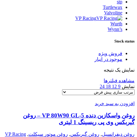
stp
Turtlewax
Valvoline
VP Racing
Wurth
Wynn’s
Stock status
فروش ویژه
موجود در انبار
نمایش یک نتیجه
مشاهده فیلترها
نمایش
9
12
18
24
افزودن به سبد خرید
روغن واسکازین دنده VP 80W90 GL-5 – روغن
گیربکس وی پی ریسینگ 1 لیتری
روغن دیفرانسیل
,
روغن گیربکس
,
روغن موتور سیکلت
,
VP Racing