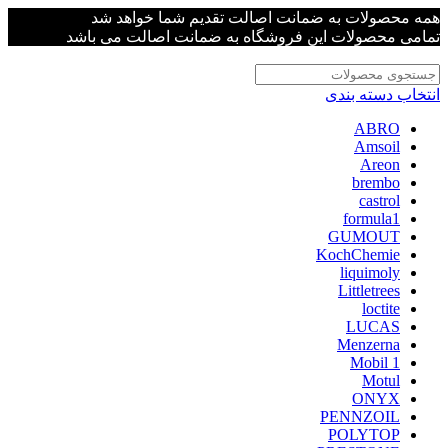
همه محصولات به ضمانت اصالت تقدیم شما خواهد شد
تمامی محصولات این فروشگاه به ضمانت اصالت می باشد
انتخاب دسته بندی
ABRO
Amsoil
Areon
brembo
castrol
formula1
GUMOUT
KochChemie
liquimoly
Littletrees
loctite
LUCAS
Menzerna
Mobil 1
Motul
ONYX
PENNZOIL
POLYTOP