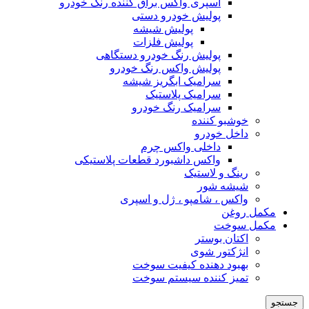
اسپری واکس براق کننده رنگ خودرو
پولیش خودرو دستی
پولیش شیشه
پولیش فلزات
پولیش رنگ خودرو دستگاهی
پولیش واکس رنگ خودرو
سرامیک ابگریز شیشه
سرامیک پلاستیک
سرامیک رنگ خودرو
خوشبو کننده
داخل خودرو
داخلی واکس چرم
واکس داشبورد قطعات پلاستیکی
رینگ و لاستیک
شیشه شور
واکس ، شامپو ، ژل و اسپری
مکمل روغن
مکمل سوخت
اکتان بوستر
انژکتور شوی
بهبود دهنده کیفیت سوخت
تمیز کننده سیستم سوخت
جستجو