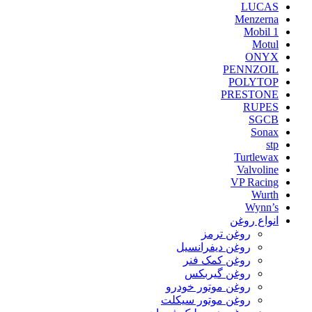
LUCAS
Menzerna
Mobil 1
Motul
ONYX
PENNZOIL
POLYTOP
PRESTONE
RUPES
SGCB
Sonax
stp
Turtlewax
Valvoline
VP Racing
Wurth
Wynn’s
انواع روغن
روغن ترمز
روغن دیفرانسیل
روغن کمک فنر
روغن گیربکس
روغن موتور خودرو
روغن موتور سیکلت