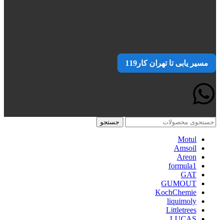
مسیر یابی تا تهران کار119
جستجو
Motul
Amsoil
Areon
formula1
GAT
GUMOUT
KochChemie
liquimoly
Littletrees
LUCAS