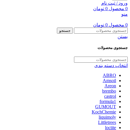
ورود / ثبت نام
0
محصول
0
تومان
منو
0
محصول
0
تومان
جستجو
بستن
جستجوی محصولات
انتخاب دسته بندی
ABRO
Amsoil
Areon
brembo
castrol
formula1
GUMOUT
KochChemie
liquimoly
Littletrees
loctite