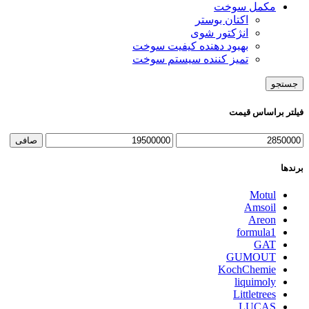
مکمل سوخت
اکتان بوستر
انژکتور شوی
بهبود دهنده کیفیت سوخت
تمیز کننده سیستم سوخت
جستجو
فیلتر براساس قیمت
صافی
برندها
Motul
Amsoil
Areon
formula1
GAT
GUMOUT
KochChemie
liquimoly
Littletrees
LUCAS