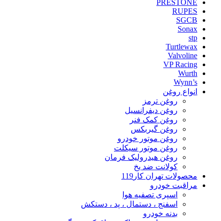
PRESTONE
RUPES
SGCB
Sonax
stp
Turtlewax
Valvoline
VP Racing
Wurth
Wynn’s
انواع روغن
روغن ترمز
روغن دیفرانسیل
روغن کمک فنر
روغن گیربکس
روغن موتور خودرو
روغن موتور سیکلت
روغن هیدرولیک فرمان
کولانت ضد یخ
محصولات تهران کار119
مراقبت خودرو
اسپری تصفیه هوا
اسفنج ، دستمال ، پد ، دستکش
بدنه خودرو