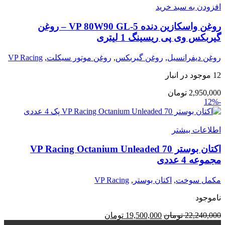
افزودن به سبد خرید
روغن واسکازین دنده VP 80W90 GL-5 – روغن
گیربکس وی پی ریسینگ 1 لیتری
روغن دیفرانسیل
,
روغن گیربکس
,
روغن موتور سیکلت
,
VP Racing
12 موجود در انبار
2,950,000
تومان
-12%
اطلاعات بیشتر
اکتان بوستر VP Racing Octanium Unleaded 70
مجموعه 4 عددی
مکمل سوخت
,
اکتان بوستر
,
VP Racing
ناموجود
22,240,000
تومان
19,500,000
تومان