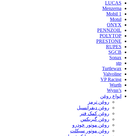
LUCAS
Menzerna
Mobil 1
Motul
ONYX
PENNZOIL
POLYTOP
PRESTONE
RUPES
SGCB
Sonax
stp
Turtlewax
Valvoline
VP Racing
Wurth
Wynn’s
انواع روغن
روغن ترمز
روغن دیفرانسیل
روغن کمک فنر
روغن گیربکس
روغن موتور خودرو
روغن موتور سیکلت