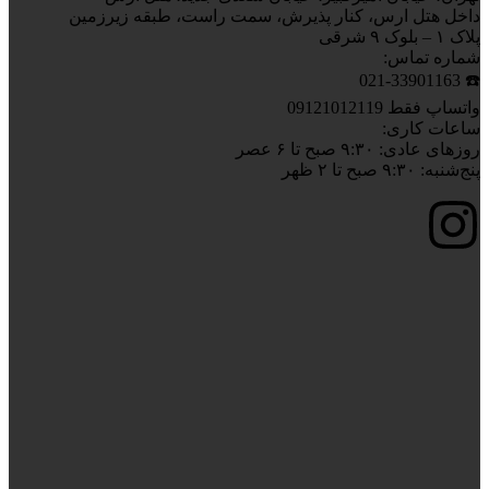
داخل هتل ارس، کنار پذیرش، سمت راست، طبقه زیرزمین
پلاک ۱ – بلوک ۹ شرقی
شماره تماس:
☎️ 021-33901163
واتساپ فقط 09121012119
ساعات کاری:
روزهای عادی: ۹:۳۰ صبح تا ۶ عصر
پنج‌شنبه: ۹:۳۰ صبح تا ۲ ظهر