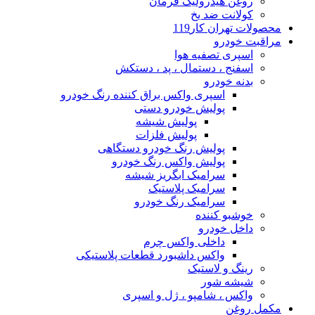
روغن هیدرولیک فرمان
کولانت ضد یخ
محصولات تهران کار119
مراقبت خودرو
اسپری تصفیه هوا
اسفنج ، دستمال ، پد ، دستکش
بدنه خودرو
اسپری واکس براق کننده رنگ خودرو
پولیش خودرو دستی
پولیش شیشه
پولیش فلزات
پولیش رنگ خودرو دستگاهی
پولیش واکس رنگ خودرو
سرامیک ابگریز شیشه
سرامیک پلاستیک
سرامیک رنگ خودرو
خوشبو کننده
داخل خودرو
داخلی واکس چرم
واکس داشبورد قطعات پلاستیکی
رینگ و لاستیک
شیشه شور
واکس ، شامپو ، ژل و اسپری
مکمل روغن