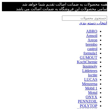
همه محصولات به ضمانت اصالت تقدیم شما خواهد شد
تمامی محصولات این فروشگاه به ضمانت اصالت می باشد
انتخاب دسته بندی
ABRO
Amsoil
Areon
brembo
castrol
formula1
GUMOUT
KochChemie
liquimoly
Littletrees
loctite
LUCAS
Menzerna
Mobil 1
Motul
ONYX
PENNZOIL
POLYTOP