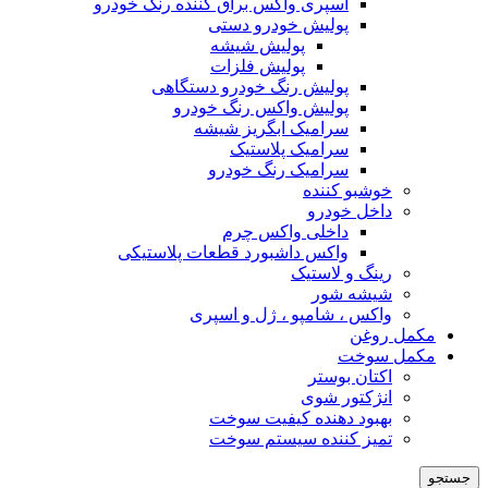
اسپری واکس براق کننده رنگ خودرو
پولیش خودرو دستی
پولیش شیشه
پولیش فلزات
پولیش رنگ خودرو دستگاهی
پولیش واکس رنگ خودرو
سرامیک ابگریز شیشه
سرامیک پلاستیک
سرامیک رنگ خودرو
خوشبو کننده
داخل خودرو
داخلی واکس چرم
واکس داشبورد قطعات پلاستیکی
رینگ و لاستیک
شیشه شور
واکس ، شامپو ، ژل و اسپری
مکمل روغن
مکمل سوخت
اکتان بوستر
انژکتور شوی
بهبود دهنده کیفیت سوخت
تمیز کننده سیستم سوخت
جستجو