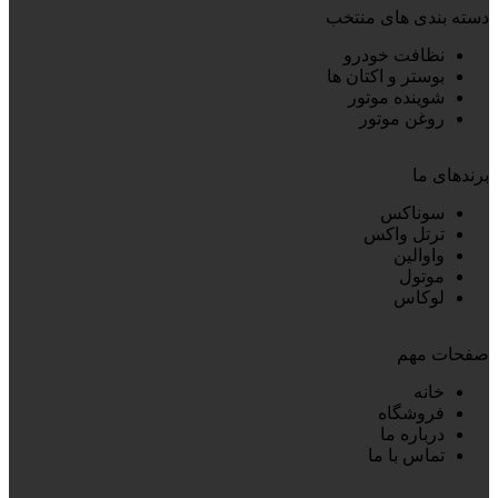
دسته بندی های منتخب
نظافت خودرو
بوستر و اکتان ها
شوینده موتور
روغن موتور
برندهای ما
سوناکس
ترتل واکس
واوالین
موتول
لوکاس
صفحات مهم
خانه
فروشگاه
درباره ما
تماس با ما