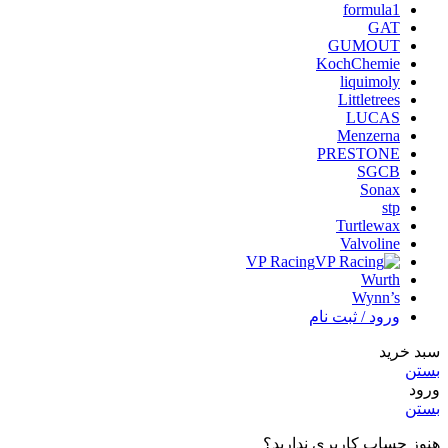
formula1
GAT
GUMOUT
KochChemie
liquimoly
Littletrees
LUCAS
Menzerna
PRESTONE
SGCB
Sonax
stp
Turtlewax
Valvoline
VP Racing
Wurth
Wynn’s
ورود / ثبت نام
سبد خرید
بستن
ورود
بستن
هنوز حساب کاربری ندارید؟