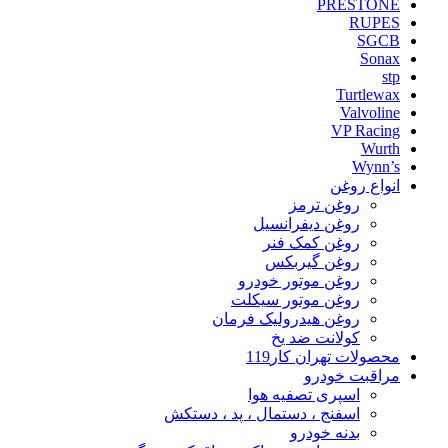
PRESTONE
RUPES
SGCB
Sonax
stp
Turtlewax
Valvoline
VP Racing
Wurth
Wynn’s
انواع روغن
روغن ترمز
روغن دیفرانسیل
روغن کمک فنر
روغن گیربکس
روغن موتور خودرو
روغن موتور سیکلت
روغن هیدرولیک فرمان
کولانت ضد یخ
محصولات تهران کار119
مراقبت خودرو
اسپری تصفیه هوا
اسفنج ، دستمال ، پد ، دستکش
بدنه خودرو