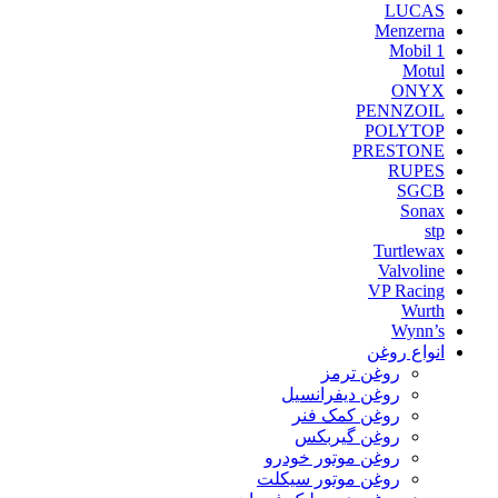
LUCAS
Menzerna
Mobil 1
Motul
ONYX
PENNZOIL
POLYTOP
PRESTONE
RUPES
SGCB
Sonax
stp
Turtlewax
Valvoline
VP Racing
Wurth
Wynn’s
انواع روغن
روغن ترمز
روغن دیفرانسیل
روغن کمک فنر
روغن گیربکس
روغن موتور خودرو
روغن موتور سیکلت