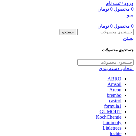
ورود / ثبت نام
0
محصول
0
تومان
منو
0
محصول
0
تومان
جستجو
بستن
جستجوی محصولات
انتخاب دسته بندی
ABRO
Amsoil
Areon
brembo
castrol
formula1
GUMOUT
KochChemie
liquimoly
Littletrees
loctite