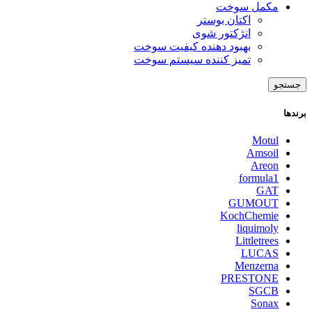
مکمل سوخت
اکتان بوستر
انژکتور شوی
بهبود دهنده کیفیت سوخت
تمیز کننده سیستم سوخت
جستجو
برندها
Motul
Amsoil
Areon
formula1
GAT
GUMOUT
KochChemie
liquimoly
Littletrees
LUCAS
Menzerna
PRESTONE
SGCB
Sonax