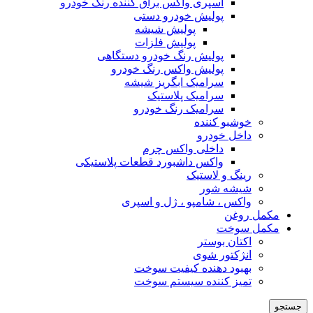
اسپری واکس براق کننده رنگ خودرو
پولیش خودرو دستی
پولیش شیشه
پولیش فلزات
پولیش رنگ خودرو دستگاهی
پولیش واکس رنگ خودرو
سرامیک ابگریز شیشه
سرامیک پلاستیک
سرامیک رنگ خودرو
خوشبو کننده
داخل خودرو
داخلی واکس چرم
واکس داشبورد قطعات پلاستیکی
رینگ و لاستیک
شیشه شور
واکس ، شامپو ، ژل و اسپری
مکمل روغن
مکمل سوخت
اکتان بوستر
انژکتور شوی
بهبود دهنده کیفیت سوخت
تمیز کننده سیستم سوخت
جستجو