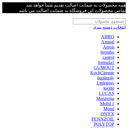
همه محصولات به ضمانت اصالت تقدیم شما خواهد شد
تمامی محصولات این فروشگاه به ضمانت اصالت می باشد
انتخاب دسته بندی
ABRO
Amsoil
Areon
brembo
castrol
formula1
GUMOUT
KochChemie
liquimoly
Littletrees
loctite
LUCAS
Menzerna
Mobil 1
Motul
ONYX
PENNZOIL
POLYTOP