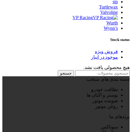
stp
Turtlewax
Valvoline
VP Racing
Wurth
Wynn’s
Stock status
فروش ویژه
موجود در انبار
هیچ محصولی یافت نشد.
جستجو
دسته بندی های منتخب
نظافت خودرو
بوستر و اکتان ها
شوینده موتور
روغن موتور
برندهای ما
سوناکس