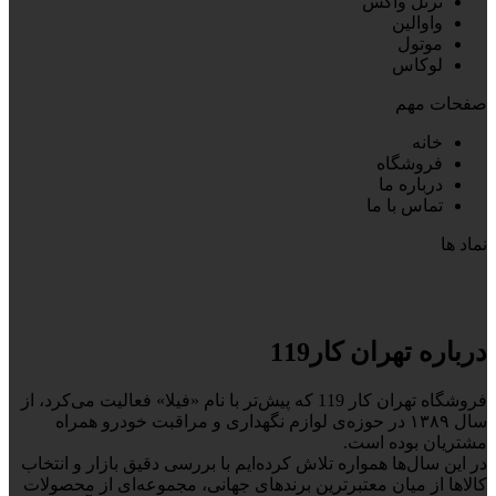
ترتل واکس
واوالین
موتول
لوکاس
صفحات مهم
خانه
فروشگاه
درباره ما
تماس با ما
نماد ها
درباره تهران کار119
فروشگاه تهران کار 119 که پیش‌تر با نام «فیلا» فعالیت می‌کرد، از
سال ۱۳۸۹ در حوزه‌ی لوازم نگهداری و مراقبت خودرو همراه
مشتریان بوده است.
در این سال‌ها همواره تلاش کرده‌ایم با بررسی دقیق بازار و انتخاب
کالاها از میان معتبرترین برندهای جهانی، مجموعه‌ای از محصولات