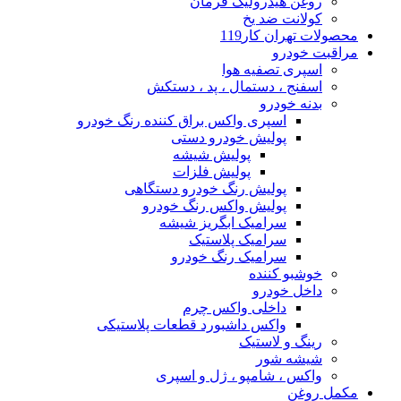
روغن هیدرولیک فرمان
کولانت ضد یخ
محصولات تهران کار119
مراقبت خودرو
اسپری تصفیه هوا
اسفنج ، دستمال ، پد ، دستکش
بدنه خودرو
اسپری واکس براق کننده رنگ خودرو
پولیش خودرو دستی
پولیش شیشه
پولیش فلزات
پولیش رنگ خودرو دستگاهی
پولیش واکس رنگ خودرو
سرامیک ابگریز شیشه
سرامیک پلاستیک
سرامیک رنگ خودرو
خوشبو کننده
داخل خودرو
داخلی واکس چرم
واکس داشبورد قطعات پلاستیکی
رینگ و لاستیک
شیشه شور
واکس ، شامپو ، ژل و اسپری
مکمل روغن