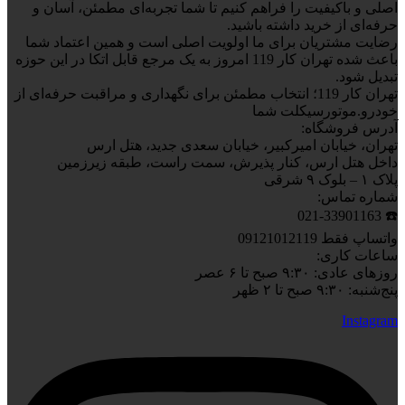
اصلی و باکیفیت را فراهم کنیم تا شما تجربه‌ای مطمئن، آسان و
حرفه‌ای از خرید داشته باشید.
رضایت مشتریان برای ما اولویت اصلی است و همین اعتماد شما
باعث شده تهران کار 119 امروز به یک مرجع قابل اتکا در این حوزه
تبدیل شود.
تهران کار 119؛ انتخاب مطمئن برای نگهداری و مراقبت حرفه‌ای از
خودرو.موتورسیکلت شما
آدرس فروشگاه:
تهران، خیابان امیرکبیر، خیابان سعدی جدید، هتل ارس
داخل هتل ارس، کنار پذیرش، سمت راست، طبقه زیرزمین
پلاک ۱ – بلوک ۹ شرقی
شماره تماس:
☎️ 021-33901163
واتساپ فقط 09121012119
ساعات کاری:
روزهای عادی: ۹:۳۰ صبح تا ۶ عصر
پنج‌شنبه: ۹:۳۰ صبح تا ۲ ظهر
Instagram