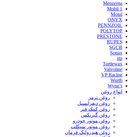
Menzerna
Mobil 1
Motul
ONYX
PENNZOIL
POLYTOP
PRESTONE
RUPES
SGCB
Sonax
stp
Turtlewax
Valvoline
VP Racing
Wurth
Wynn’s
انواع روغن
روغن ترمز
روغن دیفرانسیل
روغن کمک فنر
روغن گیربکس
روغن موتور خودرو
روغن موتور سیکلت
روغن هیدرولیک فرمان