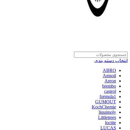
انتخاب دسته بندی
ABRO
Amsoil
Areon
brembo
castrol
formula1
GUMOUT
KochChemie
liquimoly
Littletrees
loctite
LUCAS