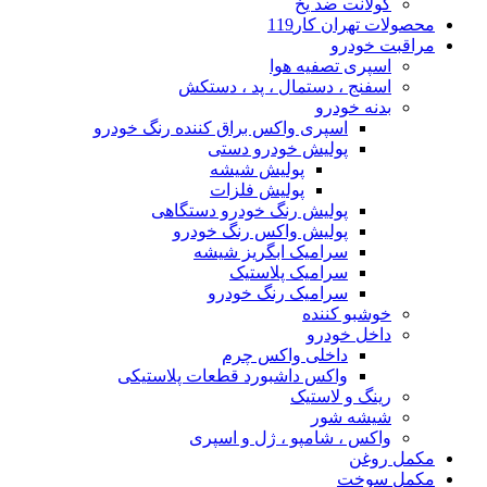
کولانت ضد یخ
محصولات تهران کار119
مراقبت خودرو
اسپری تصفیه هوا
اسفنج ، دستمال ، پد ، دستکش
بدنه خودرو
اسپری واکس براق کننده رنگ خودرو
پولیش خودرو دستی
پولیش شیشه
پولیش فلزات
پولیش رنگ خودرو دستگاهی
پولیش واکس رنگ خودرو
سرامیک ابگریز شیشه
سرامیک پلاستیک
سرامیک رنگ خودرو
خوشبو کننده
داخل خودرو
داخلی واکس چرم
واکس داشبورد قطعات پلاستیکی
رینگ و لاستیک
شیشه شور
واکس ، شامپو ، ژل و اسپری
مکمل روغن
مکمل سوخت