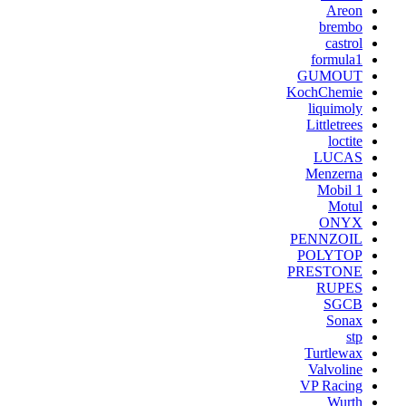
Areon
brembo
castrol
formula1
GUMOUT
KochChemie
liquimoly
Littletrees
loctite
LUCAS
Menzerna
Mobil 1
Motul
ONYX
PENNZOIL
POLYTOP
PRESTONE
RUPES
SGCB
Sonax
stp
Turtlewax
Valvoline
VP Racing
Wurth