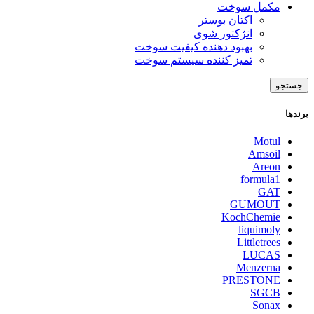
مکمل سوخت
اکتان بوستر
انژکتور شوی
بهبود دهنده کیفیت سوخت
تمیز کننده سیستم سوخت
جستجو
برندها
Motul
Amsoil
Areon
formula1
GAT
GUMOUT
KochChemie
liquimoly
Littletrees
LUCAS
Menzerna
PRESTONE
SGCB
Sonax