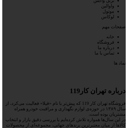
ترتل واکس
واوالین
موتول
لوکاس
صفحات مهم
خانه
فروشگاه
درباره ما
تماس با ما
نماد ها
درباره تهران کار119
فروشگاه تهران کار 119 که پیش‌تر با نام «فیلا» فعالیت می‌کرد، از
سال ۱۳۸۹ در حوزه‌ی لوازم نگهداری و مراقبت خودرو همراه
مشتریان بوده است.
در این سال‌ها همواره تلاش کرده‌ایم با بررسی دقیق بازار و انتخاب
کالاها از میان معتبرترین برندهای جهانی، مجموعه‌ای از محصولات