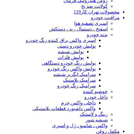
روغن هیدرولیک فرمان
کولانت ضد یخ
محصولات تهران کار119
مراقبت خودرو
اسپری تصفیه هوا
اسفنج ، دستمال ، پد ، دستکش
بدنه خودرو
اسپری واکس براق کننده رنگ خودرو
پولیش خودرو دستی
پولیش شیشه
پولیش فلزات
پولیش رنگ خودرو دستگاهی
پولیش واکس رنگ خودرو
سرامیک ابگریز شیشه
سرامیک پلاستیک
سرامیک رنگ خودرو
خوشبو کننده
داخل خودرو
داخلی واکس چرم
واکس داشبورد قطعات پلاستیکی
رینگ و لاستیک
شیشه شور
واکس ، شامپو ، ژل و اسپری
مکمل روغن