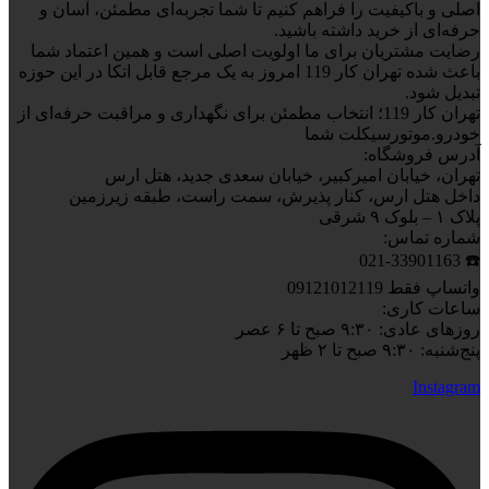
اصلی و باکیفیت را فراهم کنیم تا شما تجربه‌ای مطمئن، آسان و
حرفه‌ای از خرید داشته باشید.
رضایت مشتریان برای ما اولویت اصلی است و همین اعتماد شما
باعث شده تهران کار 119 امروز به یک مرجع قابل اتکا در این حوزه
تبدیل شود.
تهران کار 119؛ انتخاب مطمئن برای نگهداری و مراقبت حرفه‌ای از
خودرو.موتورسیکلت شما
آدرس فروشگاه:
تهران، خیابان امیرکبیر، خیابان سعدی جدید، هتل ارس
داخل هتل ارس، کنار پذیرش، سمت راست، طبقه زیرزمین
پلاک ۱ – بلوک ۹ شرقی
شماره تماس:
☎️ 021-33901163
واتساپ فقط 09121012119
ساعات کاری:
روزهای عادی: ۹:۳۰ صبح تا ۶ عصر
پنج‌شنبه: ۹:۳۰ صبح تا ۲ ظهر
Instagram