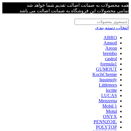
همه محصولات به ضمانت اصالت تقدیم شما خواهد شد
تمامی محصولات این فروشگاه به ضمانت اصالت می باشد
انتخاب دسته بندی
ABRO
Amsoil
Areon
brembo
castrol
formula1
GUMOUT
KochChemie
liquimoly
Littletrees
loctite
LUCAS
Menzerna
Mobil 1
Motul
ONYX
PENNZOIL
POLYTOP