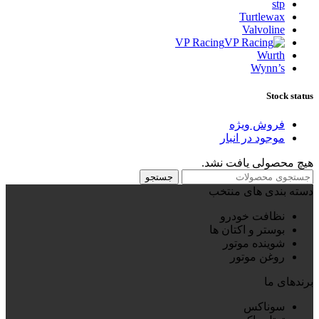
stp
Turtlewax
Valvoline
VP Racing
Wurth
Wynn’s
Stock status
فروش ویژه
موجود در انبار
هیچ محصولی یافت نشد.
جستجو
دسته بندی های منتخب
نظافت خودرو
بوستر و اکتان ها
شوینده موتور
روغن موتور
برندهای ما
سوناکس