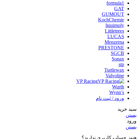
formula1
GAT
GUMOUT
KochChemie
liquimoly
Littletrees
LUCAS
Menzerna
PRESTONE
SGCB
Sonax
stp
Turtlewax
Valvoline
VP Racing
Wurth
Wynn’s
ورود / ثبت نام
سبد خرید
بستن
ورود
بستن
هنوز حساب کاربری ندارید؟