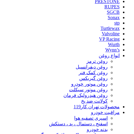
PRESTONE
RUPES
SGCB
Sonax
stp
Turtlewax
Valvoline
VP Racing
Wurth
Wynn’s
انواع روغن
روغن ترمز
روغن دیفرانسیل
روغن کمک فنر
روغن گیربکس
روغن موتور خودرو
روغن موتور سیکلت
روغن هیدرولیک فرمان
کولانت ضد یخ
محصولات تهران کار119
مراقبت خودرو
اسپری تصفیه هوا
اسفنج ، دستمال ، پد ، دستکش
بدنه خودرو