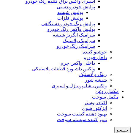
اسپری واکس براق کننده رنگ خودرو
پولیش خودرو دستی
پولیش شیشه
پولیش فلزات
پولیش رنگ خودرو دستگاهی
پولیش واکس رنگ خودرو
سرامیک ابگریز شیشه
سرامیک پلاستیک
سرامیک رنگ خودرو
خوشبو کننده
داخل خودرو
داخلی واکس چرم
واکس داشبورد قطعات پلاستیکی
رینگ و لاستیک
شیشه شور
واکس ، شامپو ، ژل و اسپری
مکمل روغن
مکمل سوخت
اکتان بوستر
انژکتور شوی
بهبود دهنده کیفیت سوخت
تمیز کننده سیستم سوخت
جستجو