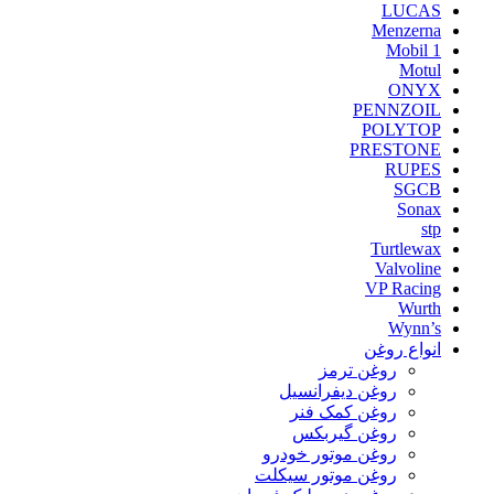
LUCAS
Menzerna
Mobil 1
Motul
ONYX
PENNZOIL
POLYTOP
PRESTONE
RUPES
SGCB
Sonax
stp
Turtlewax
Valvoline
VP Racing
Wurth
Wynn’s
انواع روغن
روغن ترمز
روغن دیفرانسیل
روغن کمک فنر
روغن گیربکس
روغن موتور خودرو
روغن موتور سیکلت