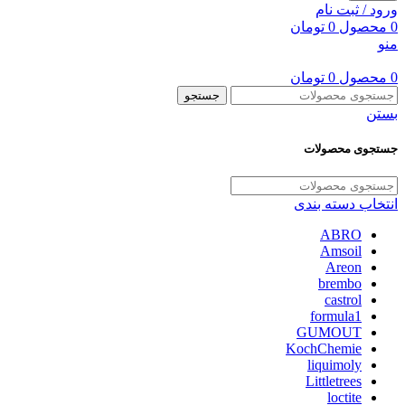
ورود / ثبت نام
0
محصول
0
تومان
منو
0
محصول
0
تومان
جستجو
بستن
جستجوی محصولات
انتخاب دسته بندی
ABRO
Amsoil
Areon
brembo
castrol
formula1
GUMOUT
KochChemie
liquimoly
Littletrees
loctite