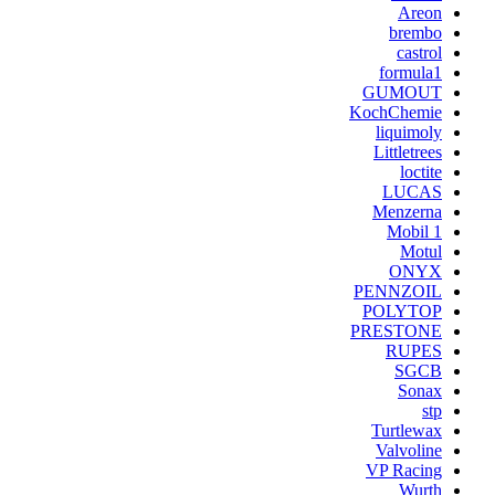
Areon
brembo
castrol
formula1
GUMOUT
KochChemie
liquimoly
Littletrees
loctite
LUCAS
Menzerna
Mobil 1
Motul
ONYX
PENNZOIL
POLYTOP
PRESTONE
RUPES
SGCB
Sonax
stp
Turtlewax
Valvoline
VP Racing
Wurth