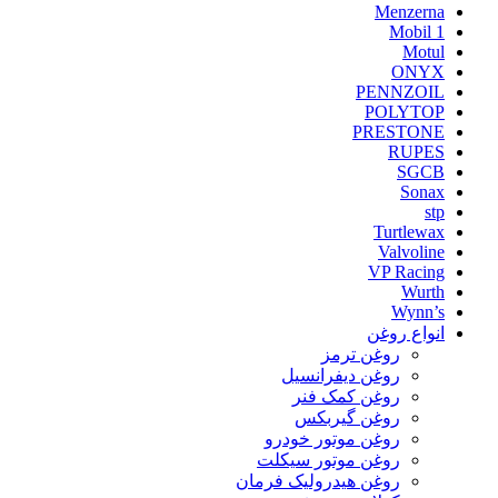
Menzerna
Mobil 1
Motul
ONYX
PENNZOIL
POLYTOP
PRESTONE
RUPES
SGCB
Sonax
stp
Turtlewax
Valvoline
VP Racing
Wurth
Wynn’s
انواع روغن
روغن ترمز
روغن دیفرانسیل
روغن کمک فنر
روغن گیربکس
روغن موتور خودرو
روغن موتور سیکلت
روغن هیدرولیک فرمان