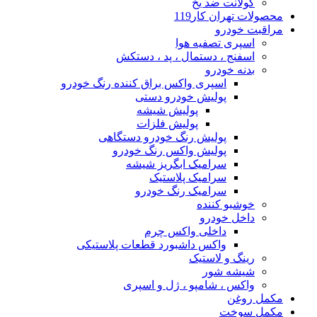
کولانت ضد یخ
محصولات تهران کار119
مراقبت خودرو
اسپری تصفیه هوا
اسفنج ، دستمال ، پد ، دستکش
بدنه خودرو
اسپری واکس براق کننده رنگ خودرو
پولیش خودرو دستی
پولیش شیشه
پولیش فلزات
پولیش رنگ خودرو دستگاهی
پولیش واکس رنگ خودرو
سرامیک ابگریز شیشه
سرامیک پلاستیک
سرامیک رنگ خودرو
خوشبو کننده
داخل خودرو
داخلی واکس چرم
واکس داشبورد قطعات پلاستیکی
رینگ و لاستیک
شیشه شور
واکس ، شامپو ، ژل و اسپری
مکمل روغن
مکمل سوخت