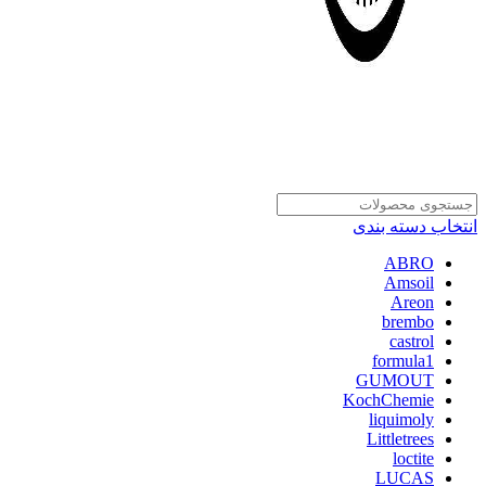
انتخاب دسته بندی
ABRO
Amsoil
Areon
brembo
castrol
formula1
GUMOUT
KochChemie
liquimoly
Littletrees
loctite
LUCAS