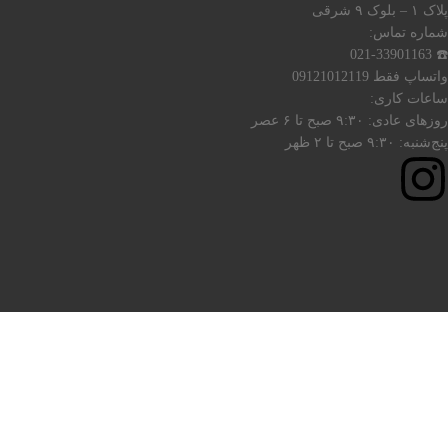
پلاک ۱ – بلوک ۹ شرقی
شماره تماس:
☎️ 021-33901163
واتساپ فقط 09121012119
ساعات کاری:
روزهای عادی: ۹:۳۰ صبح تا ۶ عصر
پنج‌شنبه: ۹:۳۰ صبح تا ۲ ظهر