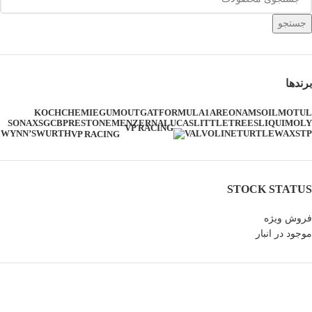
جستجو
برندها
KOCHCHEMIE
GUMOUT
GAT
FORMULA1
AREON
AMSOIL
MOTUL
SONAX
SGCB
PRESTONE
MENZERNA
LUCAS
LITTLETREES
LIQUIMOLY
WYNN’S
WURTH
VALVOLINE
TURTLEWAX
STP
VP RACING
STOCK STATUS
فروش ویژه
موجود در انبار