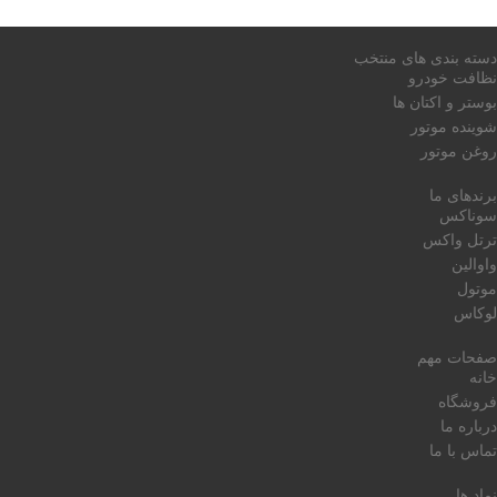
دسته بندی های منتخب
نظافت خودرو
بوستر و اکتان ها
شوینده موتور
روغن موتور
برندهای ما
سوناکس
ترتل واکس
واوالین
موتول
لوکاس
صفحات مهم
خانه
فروشگاه
درباره ما
تماس با ما
نماد ها