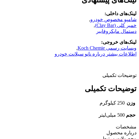
لینک‌های داخلی:
شامپو مخصوص خودرو
,
خمیر کلی (Clay Bar)
,
دستمال مایکروفایبر
لینک‌های خروجی:
وبسایت رسمی Koch Chemie
,
اطلاعات بیشتر درباره نانو سیلانت خودرو
توضیحات تکمیلی
توضیحات تکمیلی
وزن
250 کیلوگرم
حجم
500 میلی‌لیتر
مشخصات
درباره محصول
محصولات مرتبط