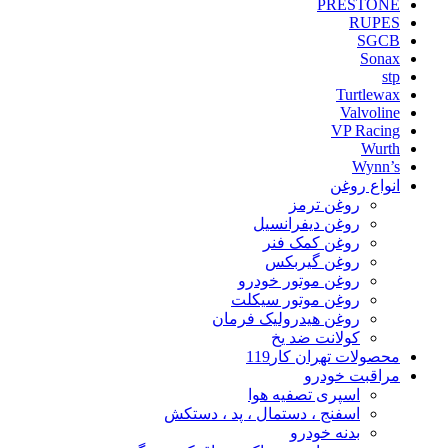
PRESTONE
RUPES
SGCB
Sonax
stp
Turtlewax
Valvoline
VP Racing
Wurth
Wynn’s
انواع روغن
روغن ترمز
روغن دیفرانسیل
روغن کمک فنر
روغن گیربکس
روغن موتور خودرو
روغن موتور سیکلت
روغن هیدرولیک فرمان
کولانت ضد یخ
محصولات تهران کار119
مراقبت خودرو
اسپری تصفیه هوا
اسفنج ، دستمال ، پد ، دستکش
بدنه خودرو