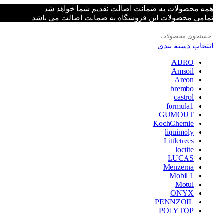
همه محصولات به ضمانت اصالت تقدیم شما خواهد شد
تمامی محصولات این فروشگاه به ضمانت اصالت می باشد
انتخاب دسته بندی
ABRO
Amsoil
Areon
brembo
castrol
formula1
GUMOUT
KochChemie
liquimoly
Littletrees
loctite
LUCAS
Menzerna
Mobil 1
Motul
ONYX
PENNZOIL
POLYTOP