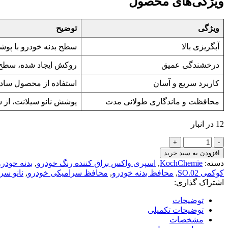
ویژگی‌های محصول
ویژگی
توضیح
آبگریزی بالا
سطح بدنه خودرو با پوشش
درخشندگی عمیق
روکش ایجاد شده، سطح خ
کاربرد سریع و آسان
استفاده از محصول ساده 
محافظت و ماندگاری طولانی مدت
پوشش نانو سیلانت، از س
12 در انبار
افزودن به سبد خرید
دسته:
KochChemie
,
اسپری واکس براق کننده رنگ خودرو
,
بدنه خودرو
کوکمی SO.02
,
محافظ بدنه خودرو
,
محافظ سرامیکی خودرو
,
نانو سر
اشتراک گذاری:
توضیحات
توضیحات تکمیلی
مشخصات