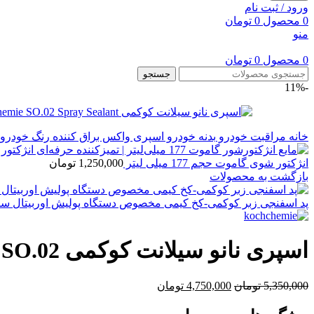
ورود / ثبت نام
0
محصول
0
تومان
منو
0
محصول
0
تومان
جستجو
-11%
خانه
مراقبت خودرو
بدنه خودرو
اسپری واکس براق کننده رنگ خودرو
انژکتور شوی گاموت حجم 177 میلی لیتر
1,250,000
تومان
بازگشت به محصولات
پد اسفنجی زبر کوکمی-کخ کیمی مخصوص دستگاه پولیش اوربیتال سایز پد 150 میلی متر mie Heavy Cut Foam Pad
اسپری نانو سیلانت کوکمی SO.02 – محافظ بدنه خودرو
5,350,000
تومان
4,750,000
تومان