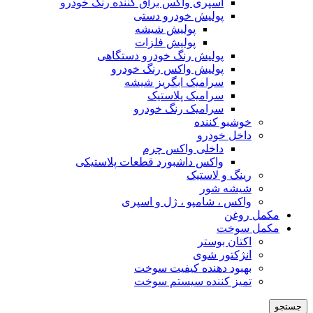
اسپری واکس براق کننده رنگ خودرو
پولیش خودرو دستی
پولیش شیشه
پولیش فلزات
پولیش رنگ خودرو دستگاهی
پولیش واکس رنگ خودرو
سرامیک ابگریز شیشه
سرامیک پلاستیک
سرامیک رنگ خودرو
خوشبو کننده
داخل خودرو
داخلی واکس چرم
واکس داشبورد قطعات پلاستیکی
رینگ و لاستیک
شیشه شور
واکس ، شامپو ، ژل و اسپری
مکمل روغن
مکمل سوخت
اکتان بوستر
انژکتور شوی
بهبود دهنده کیفیت سوخت
تمیز کننده سیستم سوخت
جستجو