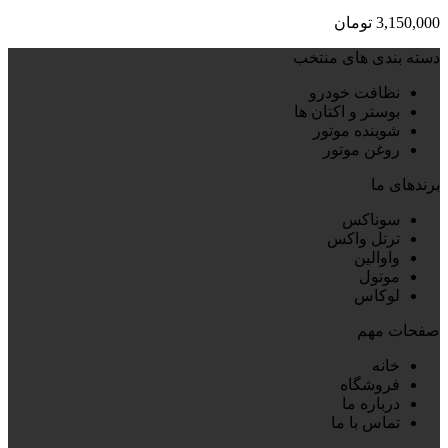
3,150,000
تومان
دسته بندی های منتخب
نظافت خودرو
بوستر و اکتان ها
شوینده موتور
روغن موتور
برندهای ما
سوناکس
ترتل واکس
واوالین
موتول
لوکاس
صفحات مهم
خانه
فروشگاه
درباره ما
تماس با ما