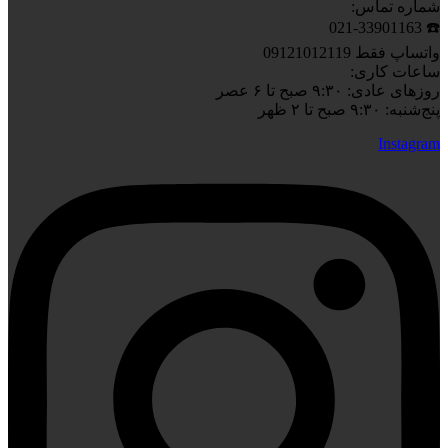
شماره تماس:
☎️ 021-33901163
واتساپ فقط 09121012119
ساعات کاری:
روزهای عادی: ۹:۳۰ صبح تا ۶ عصر
پنج‌شنبه: ۹:۳۰ صبح تا ۲ ظهر
Instagram