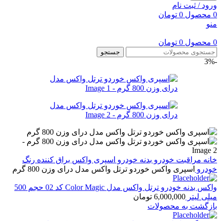
ورود / ثبت نام
0
محصول
0
تومان
منو
0
محصول
0
تومان
جستجو
-3%
خانه
مراقبت خودرو
بدنه خودرو
اسپری واکس براق کننده رنگ
خودرو
اسپری واکس خوردو ترتل واکس مدل درای وزن 800 گرم
واکس بدنه خودرو ترتل واکس مدل Color Magic کد 02 حجم 500
میلی لیتر
6,000,000
تومان
بازگشت به محصولات