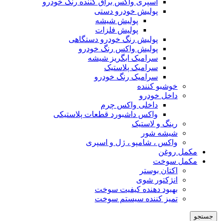
اسپری واکس براق کننده رنگ خودرو
پولیش خودرو دستی
پولیش شیشه
پولیش فلزات
پولیش رنگ خودرو دستگاهی
پولیش واکس رنگ خودرو
سرامیک ابگریز شیشه
سرامیک پلاستیک
سرامیک رنگ خودرو
خوشبو کننده
داخل خودرو
داخلی واکس چرم
واکس داشبورد قطعات پلاستیکی
رینگ و لاستیک
شیشه شور
واکس ، شامپو ، ژل و اسپری
مکمل روغن
مکمل سوخت
اکتان بوستر
انژکتور شوی
بهبود دهنده کیفیت سوخت
تمیز کننده سیستم سوخت
جستجو