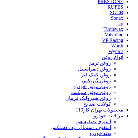
PRESTONE
RUPES
SGCB
Sonax
stp
Turtlewax
Valvoline
VP Racing
Wurth
Wynn’s
انواع روغن
روغن ترمز
روغن دیفرانسیل
روغن کمک فنر
روغن گیربکس
روغن موتور خودرو
روغن موتور سیکلت
روغن هیدرولیک فرمان
کولانت ضد یخ
محصولات تهران کار119
مراقبت خودرو
اسپری تصفیه هوا
اسفنج ، دستمال ، پد ، دستکش
بدنه خودرو