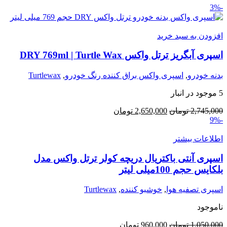
-3%
افزودن به سبد خرید
اسپری آبگریز ترتل واکس DRY 769ml | Turtle Wax
بدنه خودرو
,
اسپری واکس براق کننده رنگ خودرو
,
Turtlewax
5 موجود در انبار
قیمت
قیمت
2,745,000
تومان
2,650,000
تومان
-9%
اصلی:
فعلی:
2,745,000 تومان
2,650,000 تومان.
اطلاعات بیشتر
بود.
اسپری آنتی باکتریال دریچه کولر ترتل واکس مدل
بلکایس حجم 100میلی لیتر
اسپری تصفیه هوا
,
خوشبو کننده
,
Turtlewax
ناموجود
قیمت
قیمت
1,050,000
تومان
960,000
تومان