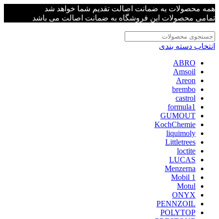
همه محصولات به ضمانت اصالت تقدیم شما خواهد شد
تمامی محصولات این فروشگاه به ضمانت اصالت می باشد
انتخاب دسته بندی
ABRO
Amsoil
Areon
brembo
castrol
formula1
GUMOUT
KochChemie
liquimoly
Littletrees
loctite
LUCAS
Menzerna
Mobil 1
Motul
ONYX
PENNZOIL
POLYTOP