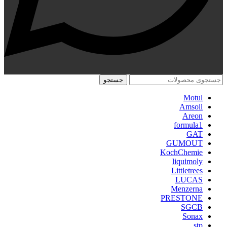
جستجو
Motul
Amsoil
Areon
formula1
GAT
GUMOUT
KochChemie
liquimoly
Littletrees
LUCAS
Menzerna
PRESTONE
SGCB
Sonax
stp