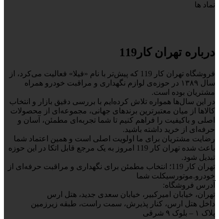
نماد ها
درباره تهران کار119
فروشگاه تهران کار 119 که پیش‌تر با نام «فیلا» فعالیت می‌کرد، از
سال ۱۳۸۹ در حوزه‌ی لوازم نگهداری و مراقبت خودرو همراه
مشتریان بوده است.
در این سال‌ها همواره تلاش کرده‌ایم با بررسی دقیق بازار و انتخاب
کالاها از میان معتبرترین برندهای جهانی، مجموعه‌ای از محصولات
اصلی و باکیفیت را فراهم کنیم تا شما تجربه‌ای مطمئن، آسان و
حرفه‌ای از خرید داشته باشید.
رضایت مشتریان برای ما اولویت اصلی است و همین اعتماد شما
باعث شده تهران کار 119 امروز به یک مرجع قابل اتکا در این حوزه
تبدیل شود.
تهران کار 119؛ انتخاب مطمئن برای نگهداری و مراقبت حرفه‌ای از
خودرو.موتورسیکلت شما
آدرس فروشگاه:
تهران، خیابان امیرکبیر، خیابان سعدی جدید، هتل ارس
داخل هتل ارس، کنار پذیرش، سمت راست، طبقه زیرزمین
پلاک ۱ – بلوک ۹ شرقی