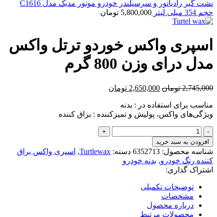
نشت گیر رادیاتور و سرسیلندر خودرو موتور مدیک مدل C1616
حجم 354 میلی لیتر
5,800,000
تومان
اسپری واکس خوردو ترتل واکس
مدل درای وزن 800 گرم
قیمت
قیمت
2,745,000
تومان
2,650,000
تومان
اصلی:
فعلی:
مناسب برای استفاده در : بدنه
2,745,000 تومان
2,650,000 تومان.
ویژگی‌های واکس، پولیش و تمیزکننده : براق کننده
بود.
اسپری
واکس
افزودن به سبد خرید
خوردو
شناسه محصول:
6352713
دسته:
Turtlewax
,
اسپری واکس براق
ترتل
کننده رنگ خودرو
,
بدنه خودرو
واکس
اشتراک گذاری:
مدل
درای
توضیحات تکمیلی
وزن
مشخصات
800
درباره محصول
گرم
محصولات مرتبط