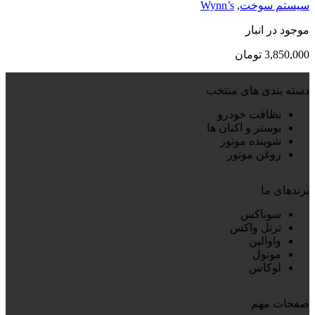
سیستم سوخت
,
Wynn’s
موجود در انبار
3,850,000
تومان
دسته بندی های منتخب
نظافت خودرو
بوستر و اکتان ها
شوینده موتور
روغن موتور
برندهای ما
سوناکس
ترتل واکس
واوالین
موتول
لوکاس
صفحات مهم