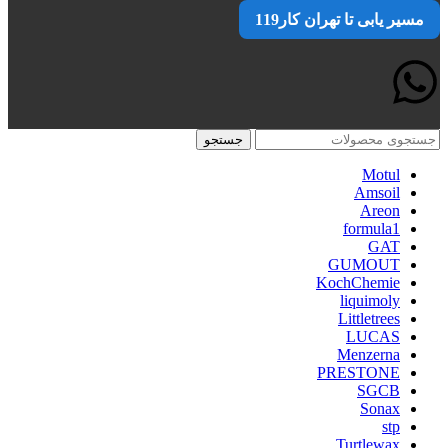
مسیر یابی تا تهران کار119
جستجو
Motul
Amsoil
Areon
formula1
GAT
GUMOUT
KochChemie
liquimoly
Littletrees
LUCAS
Menzerna
PRESTONE
SGCB
Sonax
stp
Turtlewax