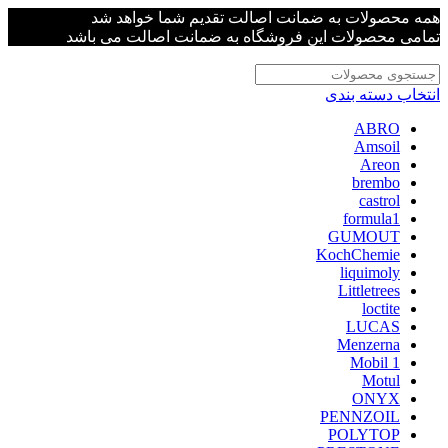
همه محصولات به ضمانت اصالت تقدیم شما خواهد شد
تمامی محصولات این فروشگاه به ضمانت اصالت می باشد
انتخاب دسته بندی
ABRO
Amsoil
Areon
brembo
castrol
formula1
GUMOUT
KochChemie
liquimoly
Littletrees
loctite
LUCAS
Menzerna
Mobil 1
Motul
ONYX
PENNZOIL
POLYTOP