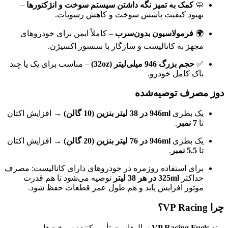
🧼
کمک به تمیز نگه داشتن سیستم سوخت و انژکتورها
–
بهبود کیفیت پاشش سوخت و کاهش رسوبات.
🌍
فرمولاسیون بدون‌سرب
– کاملاً ایمن برای خودروهای
مجهز به کاتالیست و سازگار با سنسور اکسیژن.
✅
حجم بزرگ 946 میلی‌لیتر (32oz)
– مناسب برای یک یا چند
باک کامل خودرو.
دوز مصرف توصیه‌شده
یک بطری
946ml در 38 لیتر بنزین (10 گالن)
→ افزایش اکتان
تا
7 نمبر
.
یک بطری
946ml در 76 لیتر بنزین (20 گالن)
→ افزایش اکتان
تا
5.5 نمبر
.
برای استفاده روزمره در خودروهای دارای کاتالیست: مصرف
حداکثر
325ml در هر 38 لیتر
توصیه می‌شود تا هم قدرت
موتور افزایش یابد و هم طول عمر قطعات حفظ شود.
چرا VP Racing؟
برند
VP Racing Fuels
سال‌هاست تأمین‌کننده سوخت‌ها و