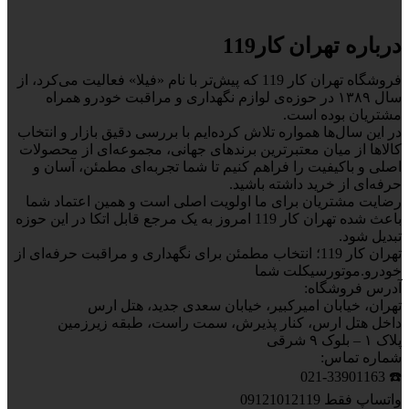
درباره تهران کار119
فروشگاه تهران کار 119 که پیش‌تر با نام «فیلا» فعالیت می‌کرد، از
سال ۱۳۸۹ در حوزه‌ی لوازم نگهداری و مراقبت خودرو همراه
مشتریان بوده است.
در این سال‌ها همواره تلاش کرده‌ایم با بررسی دقیق بازار و انتخاب
کالاها از میان معتبرترین برندهای جهانی، مجموعه‌ای از محصولات
اصلی و باکیفیت را فراهم کنیم تا شما تجربه‌ای مطمئن، آسان و
حرفه‌ای از خرید داشته باشید.
رضایت مشتریان برای ما اولویت اصلی است و همین اعتماد شما
باعث شده تهران کار 119 امروز به یک مرجع قابل اتکا در این حوزه
تبدیل شود.
تهران کار 119؛ انتخاب مطمئن برای نگهداری و مراقبت حرفه‌ای از
خودرو.موتورسیکلت شما
آدرس فروشگاه:
تهران، خیابان امیرکبیر، خیابان سعدی جدید، هتل ارس
داخل هتل ارس، کنار پذیرش، سمت راست، طبقه زیرزمین
پلاک ۱ – بلوک ۹ شرقی
شماره تماس:
☎️ 021-33901163
واتساپ فقط 09121012119