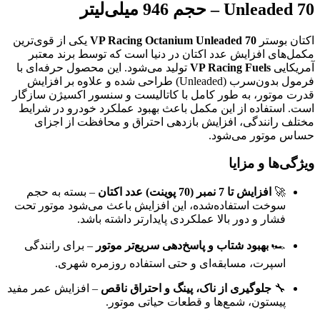
Unleaded 70 – حجم 946 میلی‌لیتر
اکتان بوستر
VP Racing Octanium Unleaded 70
یکی از قوی‌ترین
مکمل‌های افزایش عدد اکتان در دنیا است که توسط برند معتبر
آمریکایی
VP Racing Fuels
تولید می‌شود. این محصول حرفه‌ای با
فرمول بدون‌سرب (Unleaded) طراحی شده و علاوه بر افزایش
قدرت موتور، به طور کامل با کاتالیست و سنسور اکسیژن سازگار
است. استفاده از این مکمل باعث بهبود عملکرد خودرو در شرایط
مختلف رانندگی، افزایش بازدهی احتراق و محافظت از اجزای
حساس موتور می‌شود.
ویژگی‌ها و مزایا
🚀
افزایش تا 7 نمبر (70 پوینت) عدد اکتان
– بسته به حجم
سوخت استفاده‌شده، این افزایش باعث می‌شود موتور تحت
فشار و دور بالا عملکردی پایدارتر داشته باشد.
🏎️
بهبود شتاب و پاسخ‌دهی سریع‌تر موتور
– برای رانندگی
اسپرت، مسابقه‌ای و حتی استفاده روزمره شهری.
🔧
جلوگیری از ناک، پینگ و احتراق ناقص
– افزایش عمر مفید
پیستون، شمع‌ها و قطعات حیاتی موتور.