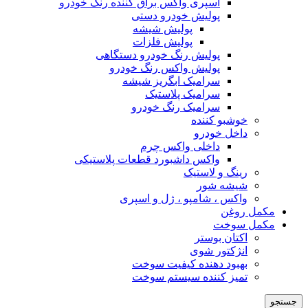
اسپری واکس براق کننده رنگ خودرو
پولیش خودرو دستی
پولیش شیشه
پولیش فلزات
پولیش رنگ خودرو دستگاهی
پولیش واکس رنگ خودرو
سرامیک ابگریز شیشه
سرامیک پلاستیک
سرامیک رنگ خودرو
خوشبو کننده
داخل خودرو
داخلی واکس چرم
واکس داشبورد قطعات پلاستیکی
رینگ و لاستیک
شیشه شور
واکس ، شامپو ، ژل و اسپری
مکمل روغن
مکمل سوخت
اکتان بوستر
انژکتور شوی
بهبود دهنده کیفیت سوخت
تمیز کننده سیستم سوخت
جستجو