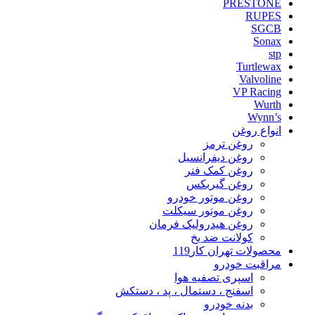
PRESTONE
RUPES
SGCB
Sonax
stp
Turtlewax
Valvoline
VP Racing
Wurth
Wynn’s
انواع روغن
روغن ترمز
روغن دیفرانسیل
روغن کمک فنر
روغن گیربکس
روغن موتور خودرو
روغن موتور سیکلت
روغن هیدرولیک فرمان
کولانت ضد یخ
محصولات تهران کار119
مراقبت خودرو
اسپری تصفیه هوا
اسفنج ، دستمال ، پد ، دستکش
بدنه خودرو