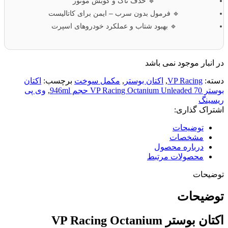
🔹 حذف ناک و کوبش موتور
🔹 فرمول بدون سرب – ایمن برای کاتالیست
🔹 بهبود شتاب و عملکرد خودروهای اسپرت
در انبار موجود نمی باشد
دسته:
VP Racing
,
اکتان بوستر
,
مکمل سوخت
برچسب:
اکتان
بوستر VP Racing Octanium Unleaded 70 حجم 946ml
,
وی پی
ریسینگ
اشتراک گذاری:
توضیحات
مشخصات
درباره محصول
محصولات مرتبط
توضیحات
توضیحات
اکتان بوستر VP Racing Octanium