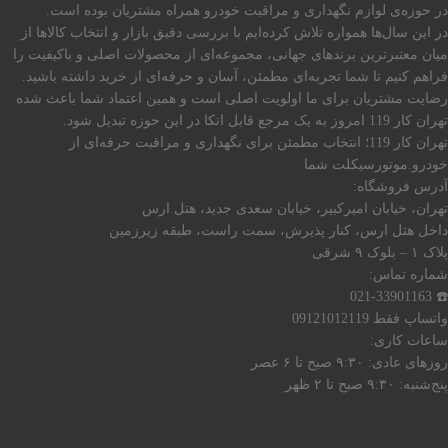
در حوزه‌ی لوازم نگهداری و مراقبت خودرو همراه مشتریان بوده است.
در این سال‌ها همواره تلاش کرده‌ایم با بررسی دقیق بازار و انتخاب کالاها از
میان معتبرترین برندهای جهانی، مجموعه‌ای از محصولات اصلی و باکیفیت را
فراهم کنیم تا شما تجربه‌ای مطمئن، آسان و حرفه‌ای از خرید داشته باشید.
رضایت مشتریان برای ما اولویت اصلی است و همین اعتماد شما باعث شده
تهران کار 119 امروز به یک مرجع قابل اتکا در این حوزه تبدیل شود.
تهران کار 119؛ انتخاب مطمئن برای نگهداری و مراقبت حرفه‌ای از
خودرو.موتورسیکلت شما
آدرس فروشگاه:
تهران، خیابان امیرکبیر، خیابان سعدی جدید، هتل ارس
داخل هتل ارس، کنار پذیرش، سمت راست، طبقه زیرزمین
پلاک ۱ – بلوک ۹ شرقی
شماره تماس:
☎️ 021-33901163
واتساپ فقط 09121012119
ساعات کاری:
روزهای عادی: ۹:۳۰ صبح تا ۶ عصر
پنج‌شنبه: ۹:۳۰ صبح تا ۲ ظهر
Instagram