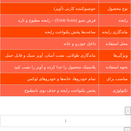
نوع محصول
خوشبوکننده کارتی (آویز)
رایحه
فرش شیو (Fresh Scent) – رایحه مطبوع و تازه
ماندگاری رایحه
ساعت‌ها پخش یکنواخت رایحه
محل استفاده
داخل خودرو و خانه
ویژگی‌ها
ماندگاری طولانی، نصب آسان، آویز سبک و قابل حمل
نحوه استفاده
پلاستیک محصول را جدا کرده و آویز را نصب کنید
مناسب برای
تمام خودروها، خانه‌ها و خودروهای لوکس
تکنولوژی
پخش یکنواخت رایحه و حذف بوی نامطبوع