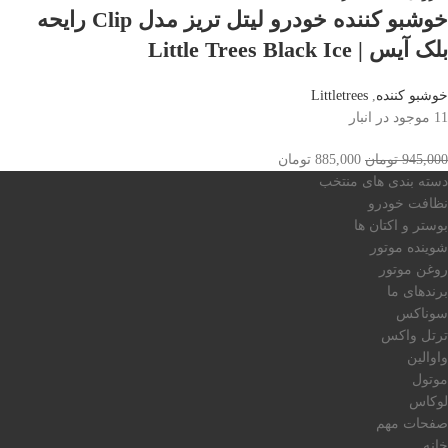
خوشبو کننده خودرو لیتل تریز مدل Clip رایحه
بلک آیس | Little Trees Black Ice
خوشبو کننده
,
Littletrees
11 موجود در انبار
945,000
تومان
885,000
تومان
دسته بندی های منتخب
نظافت خودرو
بوستر و اکتان ها
شوینده موتور
روغن موتور
برندهای ما
سوناکس
ترتل واکس
واوالین
موتول
لوکاس
صفحات مهم
خانه