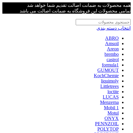
همه محصولات به ضمانت اصالت تقدیم شما خواهد شد
تمامی محصولات این فروشگاه به ضمانت اصالت می باشد
انتخاب دسته بندی
ABRO
Amsoil
Areon
brembo
castrol
formula1
GUMOUT
KochChemie
liquimoly
Littletrees
loctite
LUCAS
Menzerna
Mobil 1
Motul
ONYX
PENNZOIL
POLYTOP