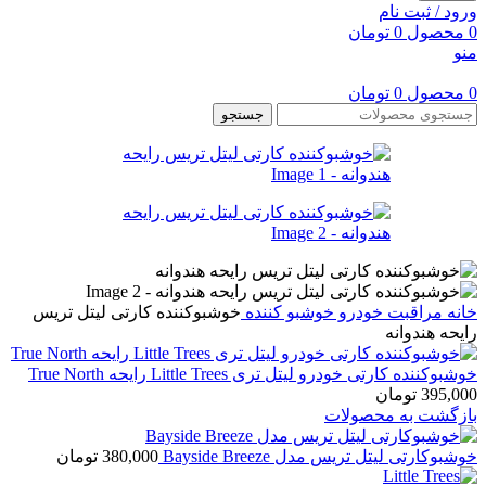
ورود / ثبت نام
0
محصول
0
تومان
منو
0
محصول
0
تومان
جستجو
خانه
مراقبت خودرو
خوشبو کننده
خوشبوکننده کارتی لیتل تریس
رایحه هندوانه
خوشبوکننده کارتی خودرو لیتل تری Little Trees رایحه True North
395,000
تومان
بازگشت به محصولات
خوشبوکارتی لیتل تریس مدل Bayside Breeze
380,000
تومان