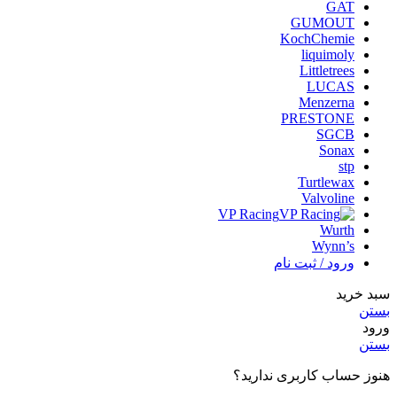
GAT
GUMOUT
KochChemie
liquimoly
Littletrees
LUCAS
Menzerna
PRESTONE
SGCB
Sonax
stp
Turtlewax
Valvoline
VP Racing
Wurth
Wynn’s
ورود / ثبت نام
سبد خرید
بستن
ورود
بستن
هنوز حساب کاربری ندارید؟