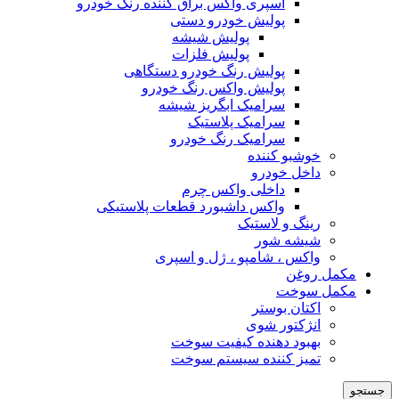
اسپری واکس براق کننده رنگ خودرو
پولیش خودرو دستی
پولیش شیشه
پولیش فلزات
پولیش رنگ خودرو دستگاهی
پولیش واکس رنگ خودرو
سرامیک ابگریز شیشه
سرامیک پلاستیک
سرامیک رنگ خودرو
خوشبو کننده
داخل خودرو
داخلی واکس چرم
واکس داشبورد قطعات پلاستیکی
رینگ و لاستیک
شیشه شور
واکس ، شامپو ، ژل و اسپری
مکمل روغن
مکمل سوخت
اکتان بوستر
انژکتور شوی
بهبود دهنده کیفیت سوخت
تمیز کننده سیستم سوخت
جستجو