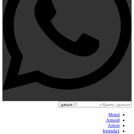
جستجو
Motul
Amsoil
Areon
formula1