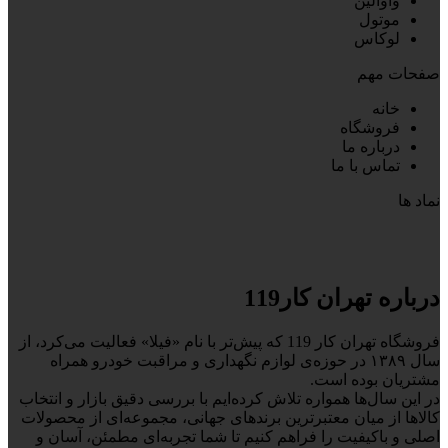
واوالین
موتول
لوکاس
صفحات مهم
خانه
فروشگاه
درباره ما
تماس با ما
نماد ها
درباره تهران کار119
فروشگاه تهران کار 119 که پیش‌تر با نام «فیلا» فعالیت می‌کرد، از
سال ۱۳۸۹ در حوزه‌ی لوازم نگهداری و مراقبت خودرو همراه
مشتریان بوده است.
در این سال‌ها همواره تلاش کرده‌ایم با بررسی دقیق بازار و انتخاب
کالاها از میان معتبرترین برندهای جهانی، مجموعه‌ای از محصولات
اصلی و باکیفیت را فراهم کنیم تا شما تجربه‌ای مطمئن، آسان و