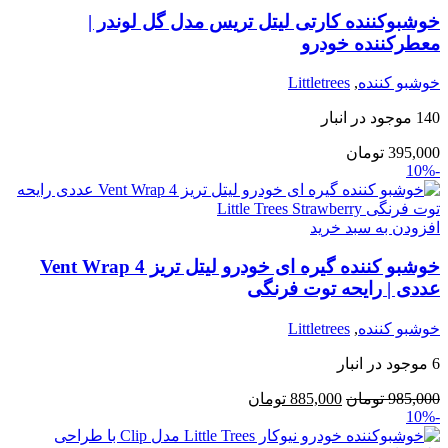
خوشبوکننده کارتی لیتل تریس مدل گل لوندر |
معطرکننده خودرو
خوشبو کننده
,
Littletrees
140 موجود در انبار
395,000
تومان
-10%
افزودن به سبد خرید
خوشبو کننده گیره ای خودرو لیتل تریز Vent Wrap 4
عددی | رایحه توت فرنگی
خوشبو کننده
,
Littletrees
6 موجود در انبار
قیمت
قیمت
985,000
تومان
885,000
تومان
-10%
اصلی:
فعلی:
985,000 تومان
885,000 تومان.