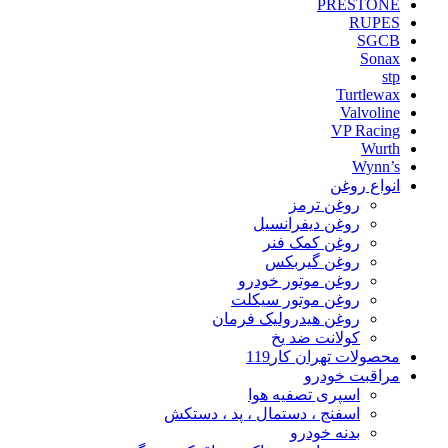
PRESTONE
RUPES
SGCB
Sonax
stp
Turtlewax
Valvoline
VP Racing
Wurth
Wynn’s
انواع روغن
روغن ترمز
روغن دیفرانسیل
روغن کمک فنر
روغن گیربکس
روغن موتور خودرو
روغن موتور سیکلت
روغن هیدرولیک فرمان
کولانت ضد یخ
محصولات تهران کار119
مراقبت خودرو
اسپری تصفیه هوا
اسفنج ، دستمال ، پد ، دستکش
بدنه خودرو