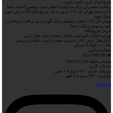
حرفه‌ای از خرید داشته باشید.
رضایت مشتریان برای ما اولویت اصلی است و همین اعتماد شما
باعث شده تهران کار 119 امروز به یک مرجع قابل اتکا در این حوزه
تبدیل شود.
تهران کار 119؛ انتخاب مطمئن برای نگهداری و مراقبت حرفه‌ای از
خودرو.موتورسیکلت شما
آدرس فروشگاه:
تهران، خیابان امیرکبیر، خیابان سعدی جدید، هتل ارس
داخل هتل ارس، کنار پذیرش، سمت راست، طبقه زیرزمین
پلاک ۱ – بلوک ۹ شرقی
شماره تماس:
☎️ 021-33901163
واتساپ فقط 09121012119
ساعات کاری:
روزهای عادی: ۹:۳۰ صبح تا ۶ عصر
پنج‌شنبه: ۹:۳۰ صبح تا ۲ ظهر
Instagram