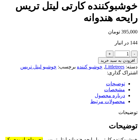
خوشبوکننده کارتی لیتل تریس
رایحه هندوانه
395,000
تومان
144 در انبار
خوشبوکننده
کارتی
افزودن به سبد خرید
لیتل
دسته:
Littletrees
,
خوشبو کننده
برچسب:
خوشبو لیتل تریس
تریس
اشتراک گذاری:
رایحه
هندوانه
توضیحات
عدد
مشخصات
درباره محصول
محصولات مرتبط
توضیحات
توضیحات
خوشبوکننده کارتی با رایحه هندوانه لیتل تریس،
تجربه‌ای از بوی یک