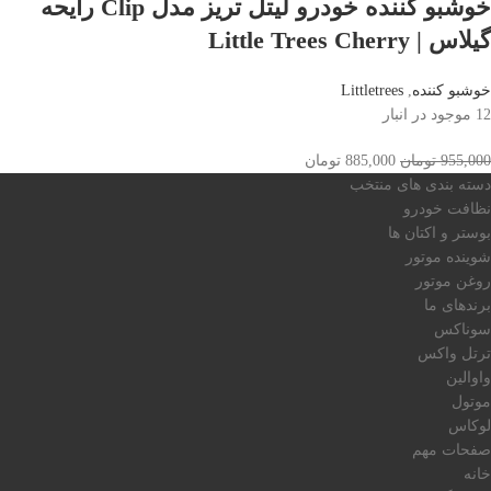
خوشبو کننده خودرو لیتل تریز مدل Clip رایحه
گیلاس | Little Trees Cherry
خوشبو کننده
,
Littletrees
12 موجود در انبار
955,000
تومان
885,000
تومان
دسته بندی های منتخب
نظافت خودرو
بوستر و اکتان ها
شوینده موتور
روغن موتور
برندهای ما
سوناکس
ترتل واکس
واوالین
موتول
لوکاس
صفحات مهم
خانه