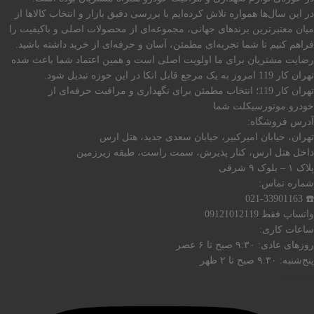
در این سال‌ها همواره تلاش کرده‌ایم با بررسی دقیق بازار و انتخاب کالاها از
میان معتبرترین برندهای جهانی، مجموعه‌ای از محصولات اصلی و باکیفیت را
فراهم کنیم تا شما تجربه‌ای مطمئن، آسان و حرفه‌ای از خرید داشته باشید.
رضایت مشتریان برای ما اولویت اصلی است و همین اعتماد شما باعث شده
تهران کار 119 امروز به یک مرجع قابل اتکا در این حوزه تبدیل شود.
تهران کار 119؛ انتخاب مطمئن برای نگهداری و مراقبت حرفه‌ای از
خودرو.موتورسیکلت شما
آدرس فروشگاه:
تهران، خیابان امیرکبیر، خیابان سعدی جدید، هتل ارس
داخل هتل ارس، کنار پذیرش، سمت راست، طبقه زیرزمین
پلاک ۱ – بلوک ۹ شرقی
شماره تماس:
☎️ 021-33901163
واتساپ فقط 09121012119
ساعات کاری:
روزهای عادی: ۹:۳۰ صبح تا ۶ عصر
پنج‌شنبه: ۹:۳۰ صبح تا ۲ ظهر
Instagram