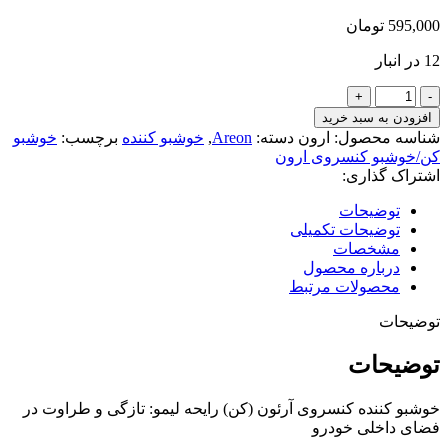
595,000
تومان
12 در انبار
خوشبو
کننده
افزودن به سبد خرید
آرئون
شناسه محصول:
ارون
دسته:
Areon
,
خوشبو کننده
برچسب:
خوشبو
(کن)
کن/خوشبو کنسروی ارون
لیمو
اشتراک گذاری:
areon
ken
توضیحات
(lemon)
توضیحات تکمیلی
عدد
مشخصات
درباره محصول
محصولات مرتبط
توضیحات
توضیحات
خوشبو کننده کنسروی آرئون (کن) رایحه لیمو: تازگی و طراوت در
فضای داخلی خودرو