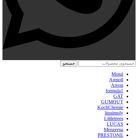
جستجو
Motul
Amsoil
Areon
formula1
GAT
GUMOUT
KochChemie
liquimoly
Littletrees
LUCAS
Menzerna
PRESTONE