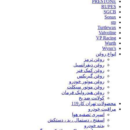
PRESTONE
RUPES
SGCB
Sonax
stp
Turtlewax
Valvoline
VP Racing
Wurth
Wynn’s
انواع روغن
روغن ترمز
روغن دیفرانسیل
روغن کمک فنر
روغن گیربکس
روغن موتور خودرو
روغن موتور سیکلت
روغن هیدرولیک فرمان
کولانت ضد یخ
محصولات تهران کار119
مراقبت خودرو
اسپری تصفیه هوا
اسفنج ، دستمال ، پد ، دستکش
بدنه خودرو