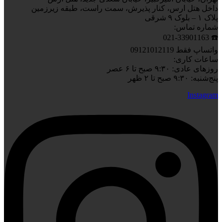
داخل هتل ارس، کنار پذیرش، سمت راست، طبقه زیرزمین
پلاک ۱ – بلوک ۹ شرقی
شماره تماس:
☎️ 021-33901163
واتساپ فقط 09121012119
ساعات کاری:
روزهای عادی: ۹:۳۰ صبح تا ۶ عصر
پنج‌شنبه: ۹:۳۰ صبح تا ۲ ظهر
Instagram