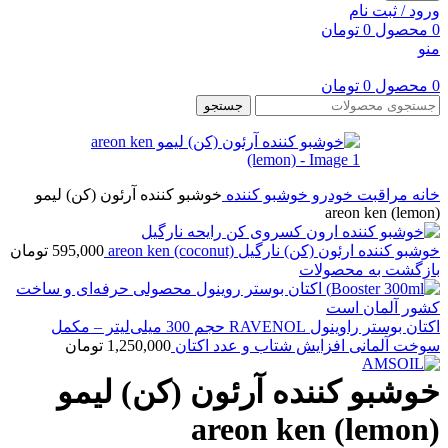
ورود / ثبت نام
0
محصول
0
تومان
منو
0
محصول
0
تومان
جستجو
خانه
مراقبت خودرو
خوشبو کننده
خوشبو کننده آرئون (کن) لیمو
areon ken (lemon)
خوشبو کننده ارئون (کن) نارگیل areon ken (coconut)
595,000
تومان
بازگشت به محصولات
اکتان بوستر راوینول RAVENOL حجم 300 میلی‌لیتر – مکمل
سوخت آلمانی افزایش شتاب و عدد اکتان
1,250,000
تومان
خوشبو کننده آرئون (کن) لیمو
areon ken (lemon)