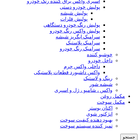
اسپری واکس براق کننده رنگ خودرو
پولیش خودرو دستی
پولیش شیشه
پولیش فلزات
پولیش رنگ خودرو دستگاهی
پولیش واکس رنگ خودرو
سرامیک ابگریز شیشه
سرامیک پلاستیک
سرامیک رنگ خودرو
خوشبو کننده
داخل خودرو
داخلی واکس چرم
واکس داشبورد قطعات پلاستیکی
رینگ و لاستیک
شیشه شور
واکس ، شامپو ، ژل و اسپری
مکمل روغن
مکمل سوخت
اکتان بوستر
انژکتور شوی
بهبود دهنده کیفیت سوخت
تمیز کننده سیستم سوخت
جستجو