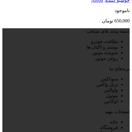
خوشبو کننده
,
Areon
ناموجود
650,000
تومان
دسته بندی های منتخب
نظافت خودرو
بوستر و اکتان ها
شوینده موتور
روغن موتور
برندهای ما
سوناکس
ترتل واکس
واوالین
موتول
لوکاس
صفحات مهم
خانه
فروشگاه