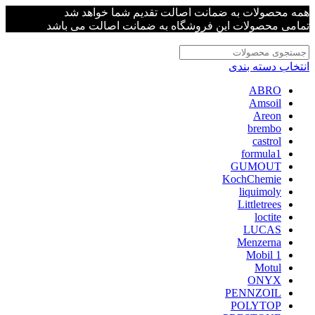
همه محصولات به ضمانت اصالت تقدیم شما خواهد شد
تمامی محصولات این فروشگاه به ضمانت اصالت می باشد
انتخاب دسته بندی
ABRO
Amsoil
Areon
brembo
castrol
formula1
GUMOUT
KochChemie
liquimoly
Littletrees
loctite
LUCAS
Menzerna
Mobil 1
Motul
ONYX
PENNZOIL
POLYTOP