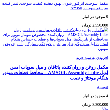
مکمل سوخت
,
انژکتور شوی
,
بهبود دهنده کیفیت سوخت
,
تمیز کننده
سیستم سوخت
,
Amsoil
9 موجود در انبار
2,550,000
تومان
افزودن به سبد خرید
مکمل روغن و روان‌کننده یاتاقان و میل سوپاپ امس
اویل AMSOIL Assembly Lube – محافظ قطعات موتور
هنگام مونتاژ و نصب
Amsoil
4 موجود در انبار
3,300,000
تومان
-6%