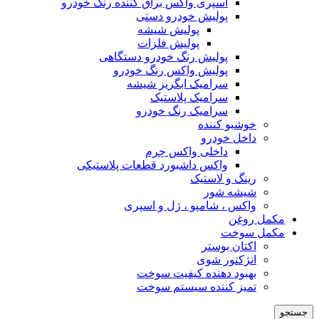
اسپری واکس براق کننده رنگ خودرو
پولیش خودرو دستی
پولیش شیشه
پولیش فلزات
پولیش رنگ خودرو دستگاهی
پولیش واکس رنگ خودرو
سرامیک ابگریز شیشه
سرامیک پلاستیک
سرامیک رنگ خودرو
خوشبو کننده
داخل خودرو
داخلی واکس چرم
واکس داشبورد قطعات پلاستیکی
رینگ و لاستیک
شیشه شور
واکس ، شامپو ، ژل و اسپری
مکمل روغن
مکمل سوخت
اکتان بوستر
انژکتور شوی
بهبود دهنده کیفیت سوخت
تمیز کننده سیستم سوخت
جستجو