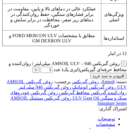
عملکرد عالی در دماهای بالا و پایین، مقاومت در
ویژگی‌های
برابر فشارهای سنگین، حفظ روان‌کنندگی در
اصلی
دماهای زیر صفر، محافظت در برابر سایش و
خوردگی
مطابق با مشخصات FORD MERCON ULV و
استانداردها
GM DEXRON ULV
12 در انبار
روغن گیربکس AMSOIL ULV – 946 میلی‌لیتر | روان‌کننده و
محافظ حرفه‌ای گیربکس(ایزی پک) عدد
افزودن به سبد خرید
دسته:
Amsoil
,
روغن گیربکس
برچسب:
روغن گیربکس AMSOIL
ULV روغن گیربکس اتوماتیک روغن گیربکس 946 میلی‌لیتر
روان‌کننده گیربکس محافظ گیربکس روغن گیربکس خودروهای
سبک و سنگین ULV Gear Oil روغن گیربکس سنتتیک AMSOIL
Signature Series
اشتراک گذاری:
توضیحات
مشخصات