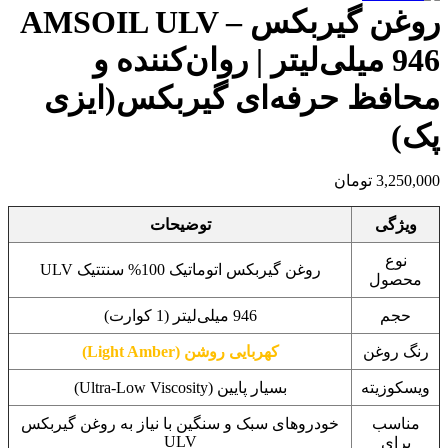
روغن گیربکس AMSOIL ULV –
946 میلی‌لیتر | روان‌کننده و
محافظ حرفه‌ای گیربکس(ایزی
پک)
3,250,000
تومان
ویژگی
توضیحات
نوع
روغن گیربکس اتوماتیک 100% سنتتیک ULV
محصول
حجم
946 میلی‌لیتر (1 کوارت)
رنگ روغن
کهربایی روشن (Light Amber)
ویسکوزیته
بسیار پایین (Ultra-Low Viscosity)
مناسب
خودروهای سبک و سنگین با نیاز به روغن گیربکس
ULV
برای