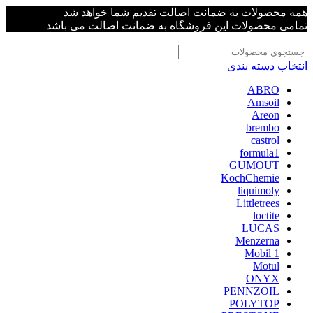
همه محصولات به ضمانت اصالت تقدیم شما خواهد شد
تمامی محصولات این فروشگاه به ضمانت اصالت می باشد
انتخاب دسته بندی
ABRO
Amsoil
Areon
brembo
castrol
formula1
GUMOUT
KochChemie
liquimoly
Littletrees
loctite
LUCAS
Menzerna
Mobil 1
Motul
ONYX
PENNZOIL
POLYTOP