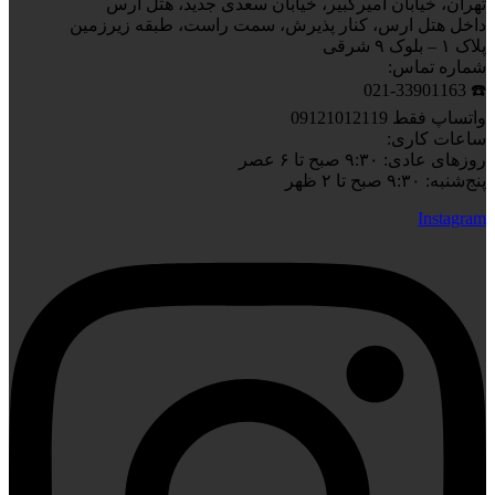
تهران، خیابان امیرکبیر، خیابان سعدی جدید، هتل ارس
داخل هتل ارس، کنار پذیرش، سمت راست، طبقه زیرزمین
پلاک ۱ – بلوک ۹ شرقی
شماره تماس:
☎️ 021-33901163
واتساپ فقط 09121012119
ساعات کاری:
روزهای عادی: ۹:۳۰ صبح تا ۶ عصر
پنج‌شنبه: ۹:۳۰ صبح تا ۲ ظهر
Instagram