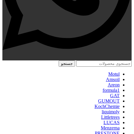
جستجو
Motul
Amsoil
Areon
formula1
GAT
GUMOUT
KochChemie
liquimoly
Littletrees
LUCAS
Menzerna
PRESTONE