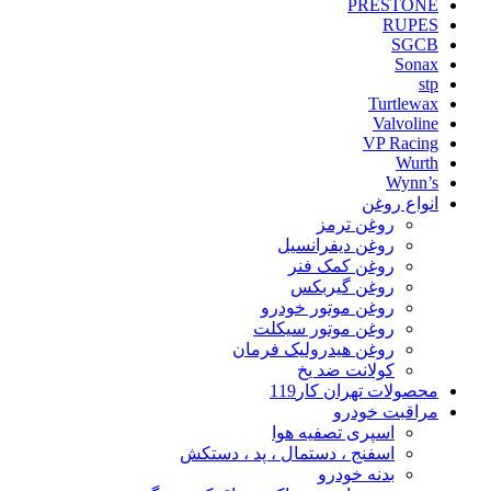
PRESTONE
RUPES
SGCB
Sonax
stp
Turtlewax
Valvoline
VP Racing
Wurth
Wynn’s
انواع روغن
روغن ترمز
روغن دیفرانسیل
روغن کمک فنر
روغن گیربکس
روغن موتور خودرو
روغن موتور سیکلت
روغن هیدرولیک فرمان
کولانت ضد یخ
محصولات تهران کار119
مراقبت خودرو
اسپری تصفیه هوا
اسفنج ، دستمال ، پد ، دستکش
بدنه خودرو