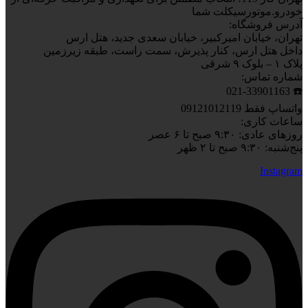
خودرو.موتورسیکلت شما
آدرس فروشگاه:
تهران، خیابان امیرکبیر، خیابان سعدی جدید، هتل ارس
داخل هتل ارس، کنار پذیرش، سمت راست، طبقه زیرزمین
پلاک ۱ – بلوک ۹ شرقی
شماره تماس:
☎️ 021-33901163
واتساپ فقط 09121012119
ساعات کاری:
روزهای عادی: ۹:۳۰ صبح تا ۶ عصر
پنج‌شنبه: ۹:۳۰ صبح تا ۲ ظهر
Instagram