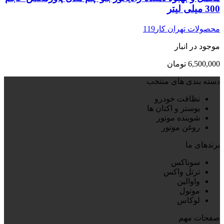
300 میلی لیتر
محصولات تهران کار119
موجود در انبار
6,500,000
تومان
دسته بندی های منتخب
نظافت خودرو
بوستر و اکتان ها
شوینده موتور
روغن موتور
برندهای ما
سوناکس
ترتل واکس
واوالین
موتول
لوکاس
صفحات مهم