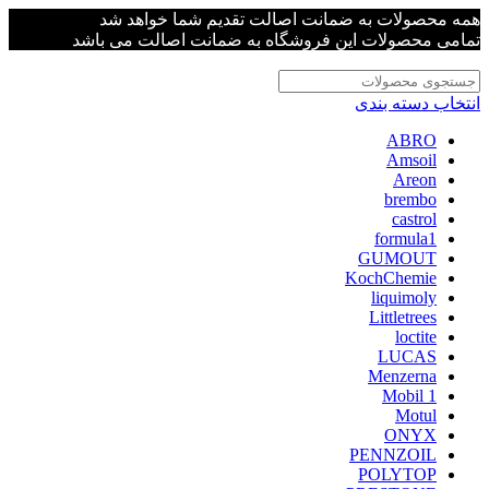
همه محصولات به ضمانت اصالت تقدیم شما خواهد شد
تمامی محصولات این فروشگاه به ضمانت اصالت می باشد
انتخاب دسته بندی
ABRO
Amsoil
Areon
brembo
castrol
formula1
GUMOUT
KochChemie
liquimoly
Littletrees
loctite
LUCAS
Menzerna
Mobil 1
Motul
ONYX
PENNZOIL
POLYTOP