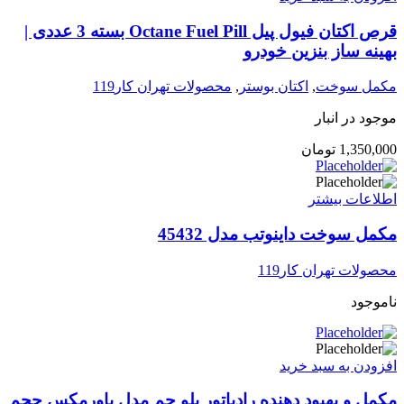
قرص اکتان فیول پیل Octane Fuel Pill بسته 3 عددی |
بهینه ساز بنزین خودرو
مکمل سوخت
,
اکتان بوستر
,
محصولات تهران کار119
موجود در انبار
1,350,000
تومان
اطلاعات بیشتر
مکمل سوخت داینوتب مدل 45432
محصولات تهران کار119
ناموجود
افزودن به سبد خرید
مکمل و بهبود دهنده رادیاتور بلو چم مدل پاورمکس حجم