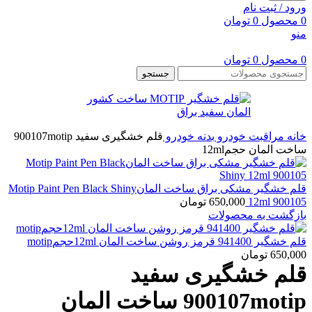
ورود / ثبت نام
0
محصول
0
تومان
منو
0
محصول
0
تومان
جستجو
خانه
مراقبت خودرو
بدنه خودرو
قلم خشگیری سفید 900107motip
ساخت المان حجم12ml
قلم خشگیر مشکی براق ساخت المانMotip Paint Pen Black Shiny
12ml 900105
650,000
تومان
بازگشت به محصولات
قلم خشگیر 941400 قرمز روشن ساخت المان 12mlحجمmotip
650,000
تومان
قلم خشگیری سفید
900107motip ساخت المان