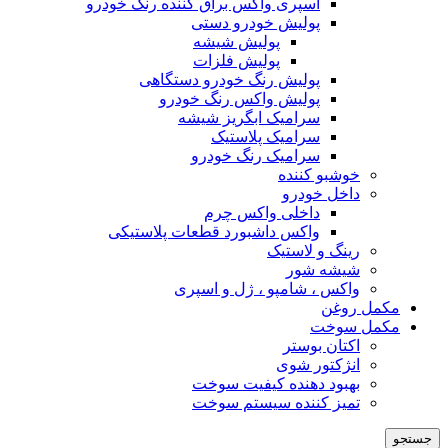
اسپری واکس براق کننده رنگ خودرو
پولیش خودرو دستی
پولیش شیشه
پولیش فلزات
پولیش رنگ خودرو دستگاهی
پولیش واکس رنگ خودرو
سرامیک ابگریز شیشه
سرامیک پلاستیک
سرامیک رنگ خودرو
خوشبو کننده
داخل خودرو
داخلی واکس چرم
واکس داشبورد قطعات پلاستیکی
رینگ و لاستیک
شیشه شور
واکس ، شامپو ، ژل و اسپری
مکمل روغن
مکمل سوخت
اکتان بوستر
انژکتور شوی
بهبود دهنده کیفیت سوخت
تمیز کننده سیستم سوخت
جستجو