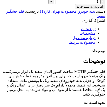
قلم
خشگیری
افزودن به سبد خرید
سفید
دسته:
بدنه خودرو
,
محصولات تهران کار119
برچسب:
قلم خشگیر
900107motip
سفید
ساخت
اشتراک گذاری:
المان
حجم12ml
توضیحات
عدد
مشخصات
درباره محصول
محصولات مرتبط
توضیحات
توضیحات
قلم خشگیر MOTIP ساخت کشور المان سفید یک ابزار ترمیم‌کننده
رنگ بدنه خودرو است که برای پوشاندن و ترمیم خط و خش‌های
کوچک و جزئی بدنه خودروهای سفید رنگ با پوشش مات استفاده
می‌شود.
این قلم‌ها معمولاً دارای یک سر دقیق برای اعمال رنگ و
یک لایه محافظ هستند تا از نفوذ آب و مواد شوینده به محل ترمیم
جلوگیری کنند.
نحوه استفاده: