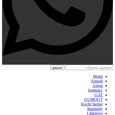
جستجو
Motul
Amsoil
Areon
formula1
GAT
GUMOUT
KochChemie
liquimoly
Littletrees