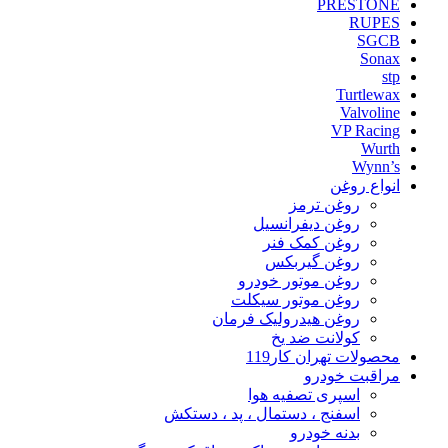
PRESTONE
RUPES
SGCB
Sonax
stp
Turtlewax
Valvoline
VP Racing
Wurth
Wynn’s
انواع روغن
روغن ترمز
روغن دیفرانسیل
روغن کمک فنر
روغن گیربکس
روغن موتور خودرو
روغن موتور سیکلت
روغن هیدرولیک فرمان
کولانت ضد یخ
محصولات تهران کار119
مراقبت خودرو
اسپری تصفیه هوا
اسفنج ، دستمال ، پد ، دستکش
بدنه خودرو