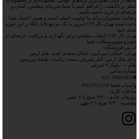
کالاها از میان معتبرترین برندهای جهانی، مجموعه‌ای از محصولات
اصلی و باکیفیت را فراهم کنیم تا شما تجربه‌ای مطمئن، آسان و
حرفه‌ای از خرید داشته باشید.
رضایت مشتریان برای ما اولویت اصلی است و همین اعتماد شما
باعث شده تهران کار 119 امروز به یک مرجع قابل اتکا در این حوزه
تبدیل شود.
تهران کار 119؛ انتخاب مطمئن برای نگهداری و مراقبت حرفه‌ای از
خودرو.موتورسیکلت شما
آدرس فروشگاه:
تهران، خیابان امیرکبیر، خیابان سعدی جدید، هتل ارس
داخل هتل ارس، کنار پذیرش، سمت راست، طبقه زیرزمین
پلاک ۱ – بلوک ۹ شرقی
شماره تماس:
☎️ 021-33901163
واتساپ فقط 09121012119
ساعات کاری:
روزهای عادی: ۹:۳۰ صبح تا ۶ عصر
پنج‌شنبه: ۹:۳۰ صبح تا ۲ ظهر