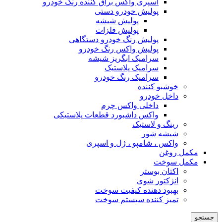
اسپری واکس براق کننده رنگ خودرو
پولیش خودرو دستی
پولیش شیشه
پولیش فلزات
پولیش رنگ خودرو دستگاهی
پولیش واکس رنگ خودرو
سرامیک ابگریز شیشه
سرامیک پلاستیک
سرامیک رنگ خودرو
خوشبو کننده
داخل خودرو
داخلی واکس چرم
واکس داشبورد قطعات پلاستیکی
رینگ و لاستیک
شیشه شور
واکس ، شامپو ، ژل و اسپری
مکمل روغن
مکمل سوخت
اکتان بوستر
انژکتور شوی
بهبود دهنده کیفیت سوخت
تمیز کننده سیستم سوخت
جستجو