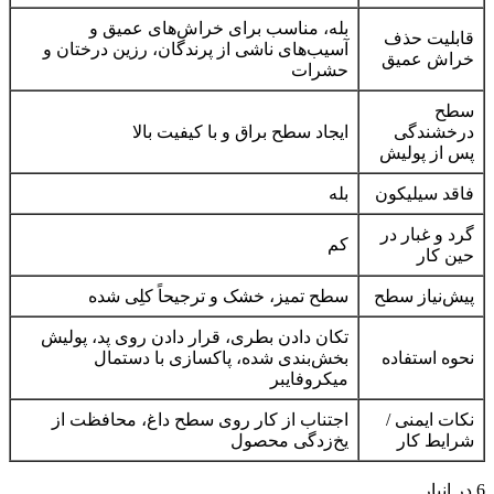
بله، مناسب برای خراش‌های عمیق و
قابلیت حذف
آسیب‌های ناشی از پرندگان، رزین درختان و
خراش عمیق
حشرات
سطح
درخشندگی
ایجاد سطح براق و با کیفیت بالا
پس از پولیش
فاقد سیلیکون
بله
گرد و غبار در
کم
حین کار
پیش‌نیاز سطح
سطح تمیز، خشک و ترجیحاً کلِی شده
تکان دادن بطری، قرار دادن روی پد، پولیش
نحوه استفاده
بخش‌بندی شده، پاکسازی با دستمال
میکروفایبر
نکات ایمنی /
اجتناب از کار روی سطح داغ، محافظت از
شرایط کار
یخ‌زدگی محصول
6 در انبار