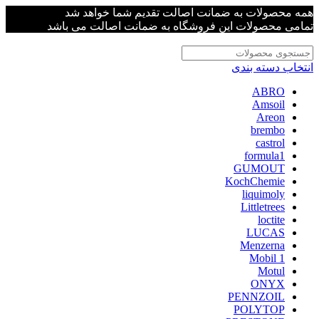
همه محصولات به ضمانت اصالت تقدیم شما خواهد شد
تمامی محصولات این فروشگاه به ضمانت اصالت می باشد
انتخاب دسته بندی
ABRO
Amsoil
Areon
brembo
castrol
formula1
GUMOUT
KochChemie
liquimoly
Littletrees
loctite
LUCAS
Menzerna
Mobil 1
Motul
ONYX
PENNZOIL
POLYTOP