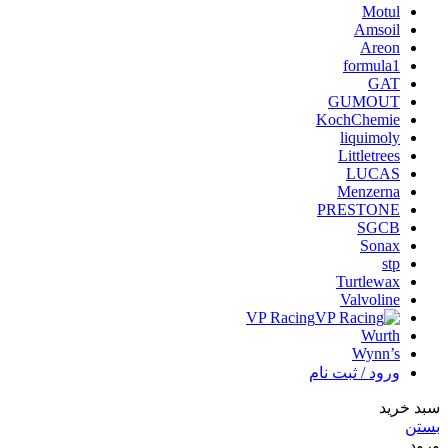
Motul
Amsoil
Areon
formula1
GAT
GUMOUT
KochChemie
liquimoly
Littletrees
LUCAS
Menzerna
PRESTONE
SGCB
Sonax
stp
Turtlewax
Valvoline
VP Racing
Wurth
Wynn’s
ورود / ثبت نام
سبد خرید
بستن
ورود