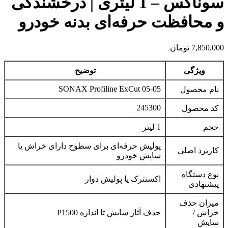
سوناکس – 1 لیتری | درخشندگی
و محافظت حرفه‌ای بدنه خودرو
7,850,000
تومان
ویژگی
توضیح
SONAX Profiline ExCut 05-05
نام محصول
245300
کد محصول
حجم
1 لیتر
پولیش حرفه‌ای برای سطوح دارای خراش یا
کاربرد اصلی
سایش خودرو
نوع دستگاه
اکسنترک یا پولیش دوار
پیشنهادی
میزان حذف
خراش /
حذف آثار سایش تا اندازه P1500
سایش