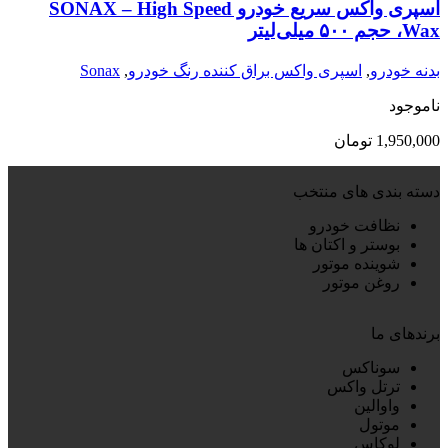
اسپری واکس سریع خودرو SONAX – High Speed
Wax، حجم ۵۰۰ میلی‌لیتر
بدنه خودرو
,
اسپری واکس براق کننده رنگ خودرو
,
Sonax
ناموجود
1,950,000
تومان
دسته بندی های منتخب
نظافت خودرو
بوستر و اکتان ها
شوینده موتور
روغن موتور
برندهای ما
سوناکس
ترتل واکس
واوالین
موتول
لوکاس