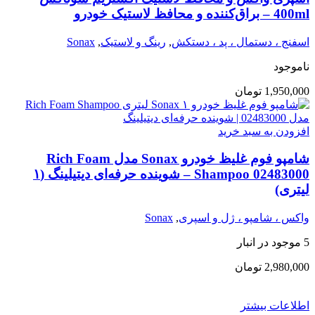
400ml – براق‌کننده و محافظ لاستیک خودرو
اسفنج ، دستمال ، پد ، دستکش
,
رینگ و لاستیک
,
Sonax
ناموجود
1,950,000
تومان
افزودن به سبد خرید
شامپو فوم غلیظ خودرو Sonax مدل Rich Foam
Shampoo 02483000 – شوینده حرفه‌ای دیتیلینگ (۱
لیتری)
واکس ، شامپو ، ژل و اسپری
,
Sonax
5 موجود در انبار
2,980,000
تومان
اطلاعات بیشتر