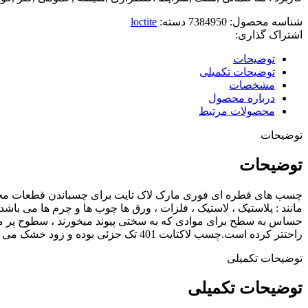
شناسه محصول:
7384950
دسته:
loctite
اشتراک گذاری:
توضیحات
توضیحات تکمیلی
مشخصات
درباره محصول
محصولات مرتبط
توضیحات
توضیحات
راحتتر کرده است.چسب لاکتایت 401 تک جزئی بوده و زود خشک می باشد.
توضیحات تکمیلی
توضیحات تکمیلی