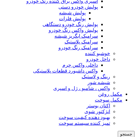
اسپری واکس براق کننده رنگ خودرو
پولیش خودرو دستی
پولیش شیشه
پولیش فلزات
پولیش رنگ خودرو دستگاهی
پولیش واکس رنگ خودرو
سرامیک ابگریز شیشه
سرامیک پلاستیک
سرامیک رنگ خودرو
خوشبو کننده
داخل خودرو
داخلی واکس چرم
واکس داشبورد قطعات پلاستیکی
رینگ و لاستیک
شیشه شور
واکس ، شامپو ، ژل و اسپری
مکمل روغن
مکمل سوخت
اکتان بوستر
انژکتور شوی
بهبود دهنده کیفیت سوخت
تمیز کننده سیستم سوخت
جستجو