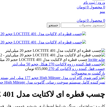
ورود / ثبت نام
0
محصول
0
تومان
منو
0
محصول
0
تومان
جستجو
خانه
loctite
چسب قطره ای لاکتایت مدل LOCTITE 401 حجم 20 میلی‌لیتر
چسب قفل کننده رزو لاکتایت کد 270
655,000
تومان
بازگشت به محصولات
تمیزکننده کامل سیستم سوخت رسانی گاموت مدل High Mileage حجم 177 میلی لیتر بسته 3 عددی
چسب قطره ای لاکتایت مدل LOCTITE 401 حجم 20 میلی‌لیتر
کاربرد : ساختمانی ,سنگ ,شرایط اضطراری ,شیشه ,عمومی ,فلز ,فولاد