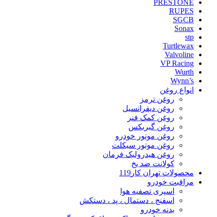
PRESTONE
RUPES
SGCB
Sonax
stp
Turtlewax
Valvoline
VP Racing
Wurth
Wynn’s
انواع روغن
روغن ترمز
روغن دیفرانسیل
روغن کمک فنر
روغن گیربکس
روغن موتور خودرو
روغن موتور سیکلت
روغن هیدرولیک فرمان
کولانت ضد یخ
محصولات تهران کار119
مراقبت خودرو
اسپری تصفیه هوا
اسفنج ، دستمال ، پد ، دستکش
بدنه خودرو