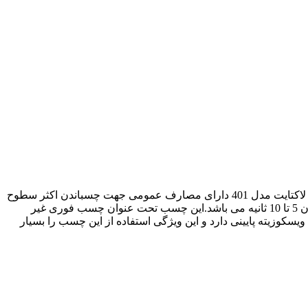
چسب های قطره ای فوری مارک لاک تایت برای چسباندن قطعات مختلف از نوع فلز ، لاستیک یا قطعات کوچک به یکدیگر می باشد ، چسب لاکتایت مدل 401 دارای مصارف عمومی جهت چسباندن اکثر سطوح
مانند : پلاستیک ، لاستیک ، فلزات ، ورق ها چوب ها و چرم ها می باشد.تحمل درجه حرارت تا 80 درجه سانتیگراد را دارد و زمان خشک شدن آن 5 تا 10 ثانیه می باشد.این چسب تحت عنوان چسب فوری غیر
حساس به سطح برای موادی که به سختی پیوند میخورند ، سطوح پر منفذ مانند چوب ، کاغذ ، چرم و پارچه ، معروف است.چسب loctite 401 ویسکوزیته پایینی دارد و این ویژگی استفاده از این چسب را بسیار