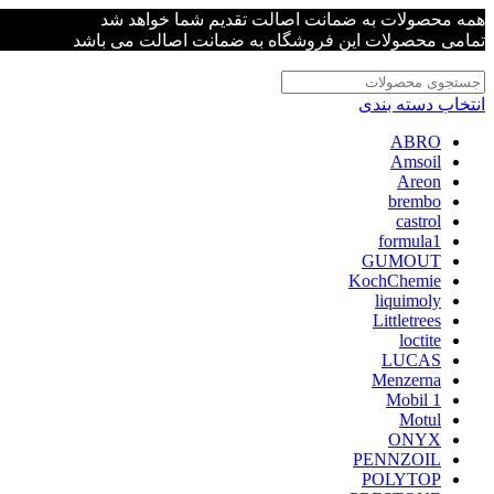
همه محصولات به ضمانت اصالت تقدیم شما خواهد شد
تمامی محصولات این فروشگاه به ضمانت اصالت می باشد
انتخاب دسته بندی
ABRO
Amsoil
Areon
brembo
castrol
formula1
GUMOUT
KochChemie
liquimoly
Littletrees
loctite
LUCAS
Menzerna
Mobil 1
Motul
ONYX
PENNZOIL
POLYTOP