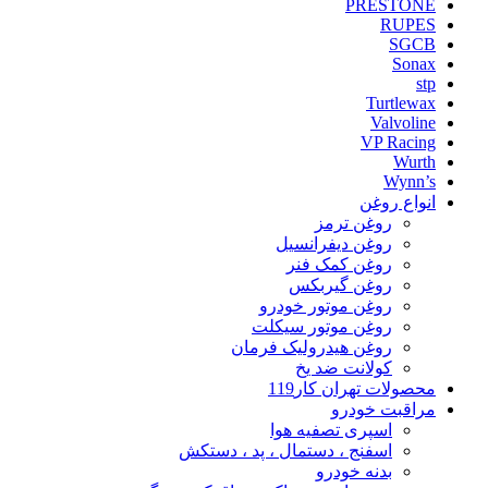
PRESTONE
RUPES
SGCB
Sonax
stp
Turtlewax
Valvoline
VP Racing
Wurth
Wynn’s
انواع روغن
روغن ترمز
روغن دیفرانسیل
روغن کمک فنر
روغن گیربکس
روغن موتور خودرو
روغن موتور سیکلت
روغن هیدرولیک فرمان
کولانت ضد یخ
محصولات تهران کار119
مراقبت خودرو
اسپری تصفیه هوا
اسفنج ، دستمال ، پد ، دستکش
بدنه خودرو