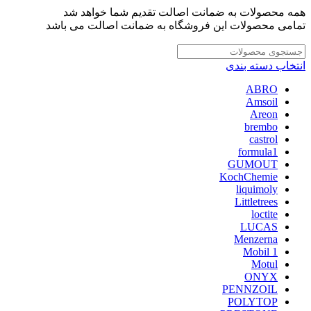
همه محصولات به ضمانت اصالت تقدیم شما خواهد شد
تمامی محصولات این فروشگاه به ضمانت اصالت می باشد
انتخاب دسته بندی
ABRO
Amsoil
Areon
brembo
castrol
formula1
GUMOUT
KochChemie
liquimoly
Littletrees
loctite
LUCAS
Menzerna
Mobil 1
Motul
ONYX
PENNZOIL
POLYTOP