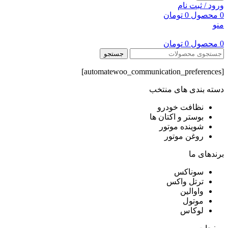
ورود / ثبت نام
0
محصول
0
تومان
منو
0
محصول
0
تومان
جستجو
[automatewoo_communication_preferences]
دسته بندی های منتخب
نظافت خودرو
بوستر و اکتان ها
شوینده موتور
روغن موتور
برندهای ما
سوناکس
ترتل واکس
واوالین
موتول
لوکاس