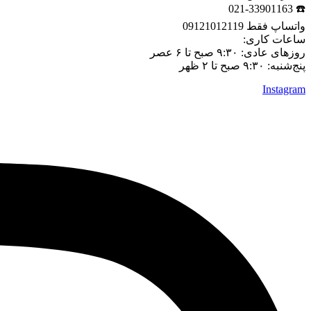
☎️ 021-33901163
واتساپ فقط 09121012119
ساعات کاری:
روزهای عادی: ۹:۳۰ صبح تا ۶ عصر
پنج‌شنبه: ۹:۳۰ صبح تا ۲ ظهر
Instagram