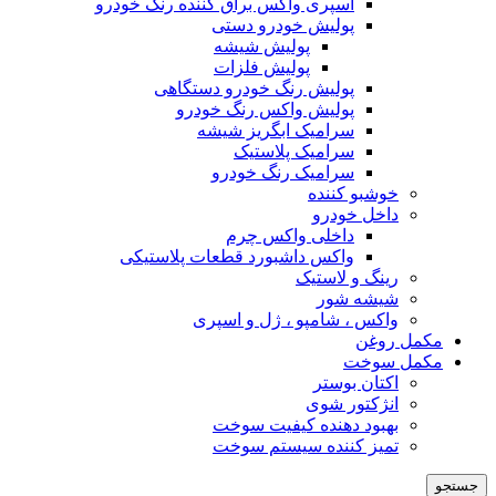
اسپری واکس براق کننده رنگ خودرو
پولیش خودرو دستی
پولیش شیشه
پولیش فلزات
پولیش رنگ خودرو دستگاهی
پولیش واکس رنگ خودرو
سرامیک ابگریز شیشه
سرامیک پلاستیک
سرامیک رنگ خودرو
خوشبو کننده
داخل خودرو
داخلی واکس چرم
واکس داشبورد قطعات پلاستیکی
رینگ و لاستیک
شیشه شور
واکس ، شامپو ، ژل و اسپری
مکمل روغن
مکمل سوخت
اکتان بوستر
انژکتور شوی
بهبود دهنده کیفیت سوخت
تمیز کننده سیستم سوخت
جستجو