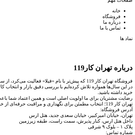
صفحات مهم
خانه
فروشگاه
درباره ما
تماس با ما
نماد ها
درباره تهران کار119
فروشگاه تهران کار 119 که پیش‌تر با نام «فیلا» فعالیت می‌کرد، از سال ۱۳۸۹ در حوزه‌ی لوازم نگهداری و مراقبت خودرو همراه مشتریان بوده است.
در این سال‌ها همواره تلاش کرده‌ایم با بررسی دقیق بازار و انتخاب ک
خرید داشته باشید.
رضایت مشتریان برای ما اولویت اصلی است و همین اعتماد شما باعث شده تهران کار 119 امروز به یک مرجع قابل ا
تهران کار 119؛ انتخاب مطمئن برای نگهداری و مراقبت حرفه‌ای از خودرو.موتورسیکلت شما
آدرس فروشگاه:
تهران، خیابان امیرکبیر، خیابان سعدی جدید، هتل ارس
داخل هتل ارس، کنار پذیرش، سمت راست، طبقه زیرزمین
پلاک ۱ – بلوک ۹ شرقی
شماره تماس: