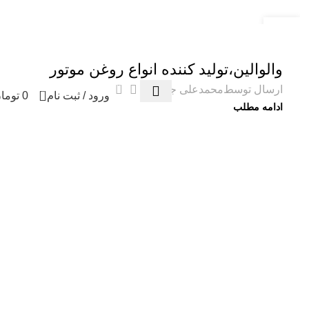
همه محصولات به ضمانت اصالت تقدیم شما خواهد ش
14
آذر
وبلاگ
والوالین،تولید کننده انواع روغن موتور
0
ارسال توسط
محمدعلی جواهری
0
ورود / ثبت نام
0
توما
ادامه مطلب