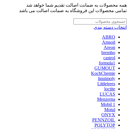
همه محصولات به ضمانت اصالت تقدیم شما خواهد شد
تمامی محصولات این فروشگاه به ضمانت اصالت می باشد
انتخاب دسته بندی
ABRO
Amsoil
Areon
brembo
castrol
formula1
GUMOUT
KochChemie
liquimoly
Littletrees
loctite
LUCAS
Menzerna
Mobil 1
Motul
ONYX
PENNZOIL
POLYTOP