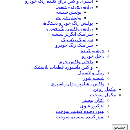
اسپری واکس براق کننده رنگ خودرو
پولیش خودرو دستی
پولیش شیشه
پولیش فلزات
پولیش رنگ خودرو دستگاهی
پولیش واکس رنگ خودرو
سرامیک ابگریز شیشه
سرامیک پلاستیک
سرامیک رنگ خودرو
خوشبو کننده
داخل خودرو
داخلی واکس چرم
واکس داشبورد قطعات پلاستیکی
رینگ و لاستیک
شیشه شور
واکس ، شامپو ، ژل و اسپری
مکمل روغن
مکمل سوخت
اکتان بوستر
انژکتور شوی
بهبود دهنده کیفیت سوخت
تمیز کننده سیستم سوخت
جستجو