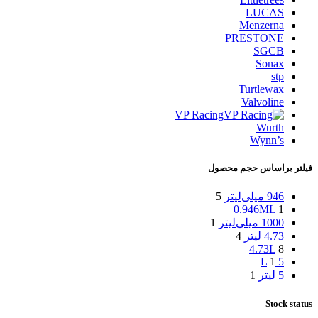
LUCAS
Menzerna
PRESTONE
SGCB
Sonax
stp
Turtlewax
Valvoline
VP Racing
Wurth
Wynn’s
فیلتر براساس حجم محصول
946 میلی‌لیتر
5
0.946ML
1
1000 میلی‌لیتر
1
4.73 لیتر
4
4.73L
8
1
5 L
5 لیتر
1
Stock status