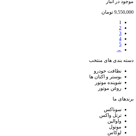
موجود در انبار
9,550,000
تومان
1
2
3
4
5
→
دسته بندی های منتخب
نظافت خودرو
بوستر و اکتان ها
شوینده موتور
روغن موتور
برندهای ما
سوناکس
ترتل واکس
واوالین
موتول
لوکاس