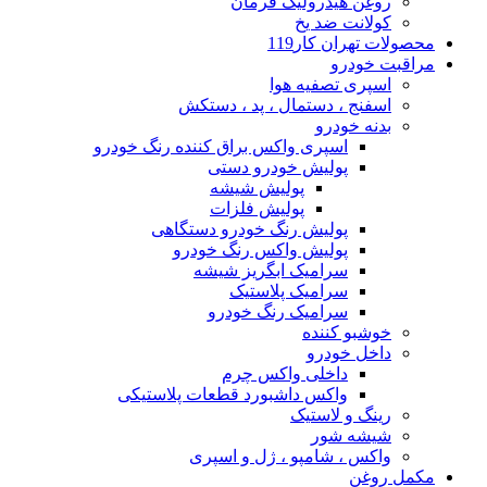
روغن هیدرولیک فرمان
کولانت ضد یخ
محصولات تهران کار119
مراقبت خودرو
اسپری تصفیه هوا
اسفنج ، دستمال ، پد ، دستکش
بدنه خودرو
اسپری واکس براق کننده رنگ خودرو
پولیش خودرو دستی
پولیش شیشه
پولیش فلزات
پولیش رنگ خودرو دستگاهی
پولیش واکس رنگ خودرو
سرامیک ابگریز شیشه
سرامیک پلاستیک
سرامیک رنگ خودرو
خوشبو کننده
داخل خودرو
داخلی واکس چرم
واکس داشبورد قطعات پلاستیکی
رینگ و لاستیک
شیشه شور
واکس ، شامپو ، ژل و اسپری
مکمل روغن