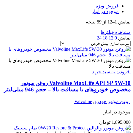
فروش ویژه
موجود در انبار
نمایش 1–12 از 59 نتیجه
مشاهده فیلترها
نمایش
9
12
18
24
افزودن به سبد خرید
Valvoline MaxLife API SP 5W-30 روغن موتور
مخصوص خودروهای با مسافت بالا – حجم 946 میلی‌لیتر
روغن موتور خودرو
,
Valvoline
موجود در انبار
1,895,000
تومان