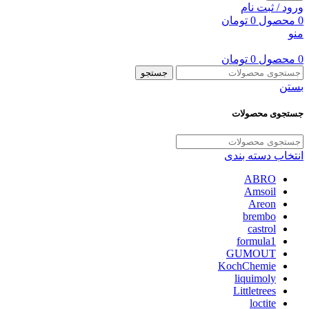
ورود / ثبت نام
0
محصول
0
تومان
منو
0
محصول
0
تومان
جستجو
بستن
جستجوی محصولات
انتخاب دسته بندی
ABRO
Amsoil
Areon
brembo
castrol
formula1
GUMOUT
KochChemie
liquimoly
Littletrees
loctite