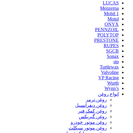
LUCAS
Menzerna
Mobil 1
Motul
ONYX
PENNZOIL
POLYTOP
PRESTONE
RUPES
SGCB
Sonax
stp
Turtlewax
Valvoline
VP Racing
Wurth
Wynn’s
انواع روغن
روغن ترمز
روغن دیفرانسیل
روغن کمک فنر
روغن گیربکس
روغن موتور خودرو
روغن موتور سیکلت