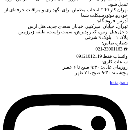
تبدیل شود.
تهران کار 119؛ انتخاب مطمئن برای نگهداری و مراقبت حرفه‌ای از
خودرو.موتورسیکلت شما
آدرس فروشگاه:
تهران، خیابان امیرکبیر، خیابان سعدی جدید، هتل ارس
داخل هتل ارس، کنار پذیرش، سمت راست، طبقه زیرزمین
پلاک ۱ – بلوک ۹ شرقی
شماره تماس:
☎️ 021-33901163
واتساپ فقط 09121012119
ساعات کاری:
روزهای عادی: ۹:۳۰ صبح تا ۶ عصر
پنج‌شنبه: ۹:۳۰ صبح تا ۲ ظهر
Instagram