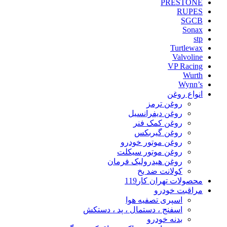
PRESTONE
RUPES
SGCB
Sonax
stp
Turtlewax
Valvoline
VP Racing
Wurth
Wynn’s
انواع روغن
روغن ترمز
روغن دیفرانسیل
روغن کمک فنر
روغن گیربکس
روغن موتور خودرو
روغن موتور سیکلت
روغن هیدرولیک فرمان
کولانت ضد یخ
محصولات تهران کار119
مراقبت خودرو
اسپری تصفیه هوا
اسفنج ، دستمال ، پد ، دستکش
بدنه خودرو