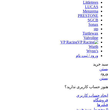
Littletrees
LUCAS
Menzerna
PRESTONE
SGCB
Sonax
stp
Turtlewax
Valvoline
VP Racing
Wurth
Wynn’s
ورود / ثبت نام
سبد خرید
بستن
ورود
بستن
هنوز حساب کاربری ندارید؟
ایجاد حساب کاربری
فروشگاه
فیلترها
0
محصول
سبد خرید