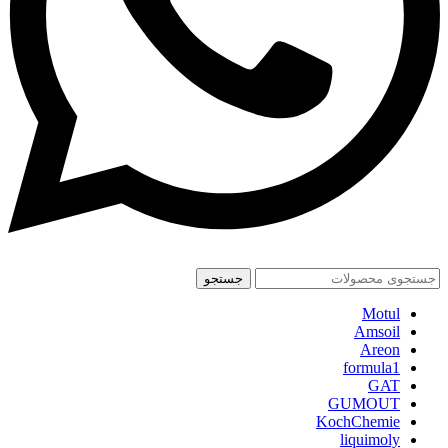
جستجو
Motul
Amsoil
Areon
formula1
GAT
GUMOUT
KochChemie
liquimoly