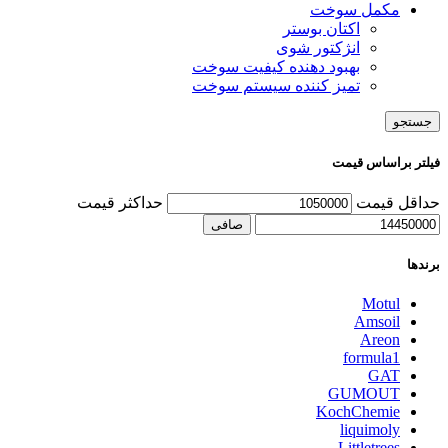
مکمل سوخت
اکتان بوستر
انژکتور شوی
بهبود دهنده کیفیت سوخت
تمیز کننده سیستم سوخت
جستجو
فیلتر براساس قیمت
حداقل قیمت
حداكثر قيمت
صافی
برندها
Motul
Amsoil
Areon
formula1
GAT
GUMOUT
KochChemie
liquimoly
Littletrees