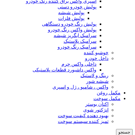
اسپری واکس براق کننده رنگ خودرو
پولیش خودرو دستی
پولیش شیشه
پولیش فلزات
پولیش رنگ خودرو دستگاهی
پولیش واکس رنگ خودرو
سرامیک ابگریز شیشه
سرامیک پلاستیک
سرامیک رنگ خودرو
خوشبو کننده
داخل خودرو
داخلی واکس چرم
واکس داشبورد قطعات پلاستیکی
رینگ و لاستیک
شیشه شور
واکس ، شامپو ، ژل و اسپری
مکمل روغن
مکمل سوخت
اکتان بوستر
انژکتور شوی
بهبود دهنده کیفیت سوخت
تمیز کننده سیستم سوخت
جستجو