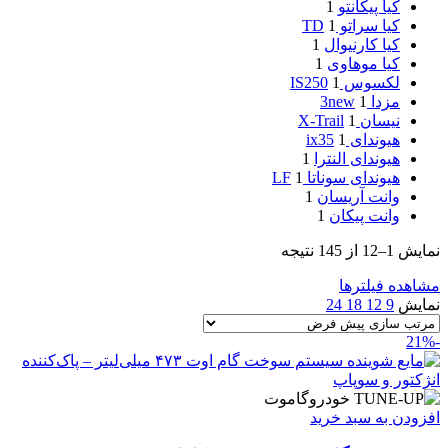
کیا پیکانتو
1
کیا سراتو TD
1
کیا کارنیوال
1
کیا موهاوی
1
لکسوس IS250
1
مزدا 3new
1
نیسان X-Trail
1
هیوندای ix35
1
هیوندای النترا
1
هیوندای سوناتا LF
1
وانت آریسان
1
وانت پیکان
1
نمایش 1–12 از 145 نتیجه
مشاهده فیلترها
نمایش
9
12
18
24
-21%
افزودن به سبد خرید