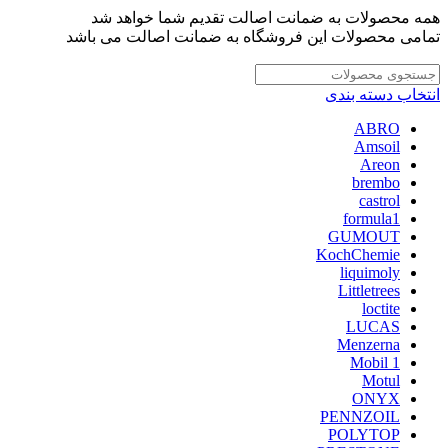
همه محصولات به ضمانت اصالت تقدیم شما خواهد شد
تمامی محصولات این فروشگاه به ضمانت اصالت می باشد
انتخاب دسته بندی
ABRO
Amsoil
Areon
brembo
castrol
formula1
GUMOUT
KochChemie
liquimoly
Littletrees
loctite
LUCAS
Menzerna
Mobil 1
Motul
ONYX
PENNZOIL
POLYTOP