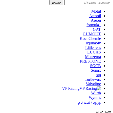
جستجو
Motul
Amsoil
Areon
formula1
GAT
GUMOUT
KochChemie
liquimoly
Littletrees
LUCAS
Menzerna
PRESTONE
SGCB
Sonax
stp
Turtlewax
Valvoline
VP Racing
Wurth
Wynn’s
ورود / ثبت نام
سبد خرید