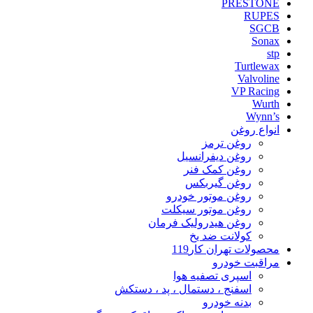
PRESTONE
RUPES
SGCB
Sonax
stp
Turtlewax
Valvoline
VP Racing
Wurth
Wynn’s
انواع روغن
روغن ترمز
روغن دیفرانسیل
روغن کمک فنر
روغن گیربکس
روغن موتور خودرو
روغن موتور سیکلت
روغن هیدرولیک فرمان
کولانت ضد یخ
محصولات تهران کار119
مراقبت خودرو
اسپری تصفیه هوا
اسفنج ، دستمال ، پد ، دستکش
بدنه خودرو