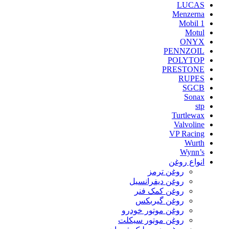
LUCAS
Menzerna
Mobil 1
Motul
ONYX
PENNZOIL
POLYTOP
PRESTONE
RUPES
SGCB
Sonax
stp
Turtlewax
Valvoline
VP Racing
Wurth
Wynn’s
انواع روغن
روغن ترمز
روغن دیفرانسیل
روغن کمک فنر
روغن گیربکس
روغن موتور خودرو
روغن موتور سیکلت