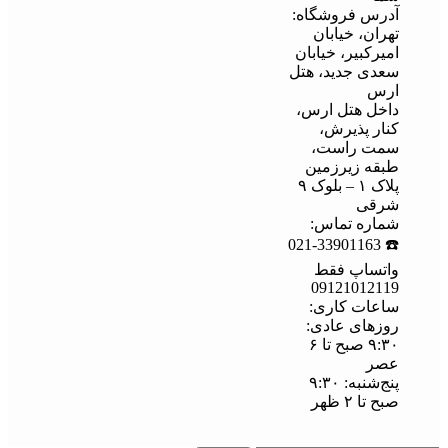
آدرس فروشگاه:
تهران، خیابان
امیرکبیر، خیابان
سعدی جدید، هتل
ارس
داخل هتل ارس،
کنار پذیرش،
سمت راست،
طبقه زیرزمین
پلاک ۱ – بلوک ۹
شرقی
شماره تماس:
☎️ 021-33901163
واتساپ فقط
09121012119
ساعات کاری:
روزهای عادی:
۹:۳۰ صبح تا ۶
عصر
پنج‌شنبه: ۹:۳۰
صبح تا ۲ ظهر