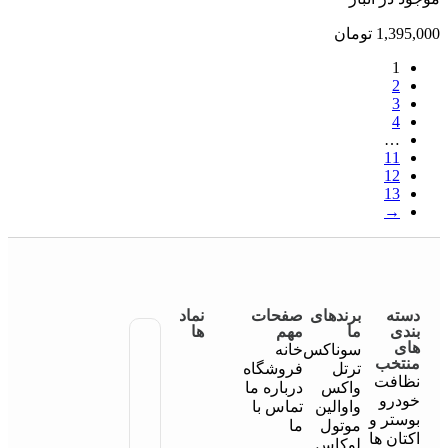
1,395,000
تومان
1
2
3
4
…
11
12
13
→
دسته
برندهای
صفحات
نماد
بندی
ما
مهم
ها
های
سوناکس
خانه
منتخب
ترتل
فروشگاه
نظافت
واکس
درباره ما
خودرو
واوالین
تماس با
بوستر و
موتول
ما
اکتان ها
لوکاس