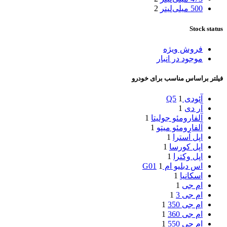
500 میلی‌لیتر
2
Stock status
فروش ویژه
موجود در انبار
فیلتر براساس مناسب برای خودرو
آئودی Q5
1
آر دی
1
آلفارومئو جولیتا
1
آلفارومئو میتو
1
اپل آسترا
1
اپل کورسا
1
اپل وکترا
1
اس دبلیو ام G01
1
اسکانیا
1
ام جی
1
ام جی 3
1
ام جی 350
1
ام جی 360
1
ام جی 550
1