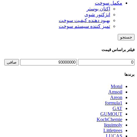
مکمل سوخت
اکتان بوستر
انژکتور شوی
بهبود دهنده کیفیت سوخت
تمیز کننده سیستم سوخت
جستجو
فیلتر براساس قیمت
صافی
برندها
Motul
Amsoil
Areon
formula1
GAT
GUMOUT
KochChemie
liquimoly
Littletrees
LUCAS