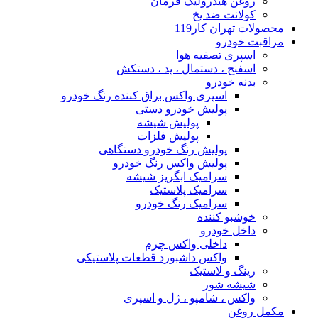
روغن هیدرولیک فرمان
کولانت ضد یخ
محصولات تهران کار119
مراقبت خودرو
اسپری تصفیه هوا
اسفنج ، دستمال ، پد ، دستکش
بدنه خودرو
اسپری واکس براق کننده رنگ خودرو
پولیش خودرو دستی
پولیش شیشه
پولیش فلزات
پولیش رنگ خودرو دستگاهی
پولیش واکس رنگ خودرو
سرامیک ابگریز شیشه
سرامیک پلاستیک
سرامیک رنگ خودرو
خوشبو کننده
داخل خودرو
داخلی واکس چرم
واکس داشبورد قطعات پلاستیکی
رینگ و لاستیک
شیشه شور
واکس ، شامپو ، ژل و اسپری
مکمل روغن