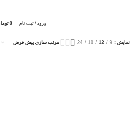
همه محصولات به ضمانت اصالت تقدیم شما خواهد ش
ورود / ثبت نام
0
توما
نمایش
9
12
18
24