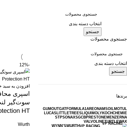
انتخاب دسته بندی
جستجو
جستجوی محصولات
انتخاب دسته بندی
-12%
جستجو
افزودن به سبد خ
اسپری محاف
برندها
GUMOUT
GAT
FORMULA1
AREON
AMSOIL
MOTUL
otection HT
LUCAS
LITTLETREES
LIQUIMOLY
KOCHCHEMIE
STP
SONAX
SGCB
PRESTONE
MENZERNA
VALVOLINE
TURTLEWAX
Wurth
WYNN’S
WURTH
VP RACING