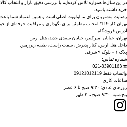
در این سال‌ها همواره تلاش کرده‌ایم با بررسی دقیق بازار و انتخاب کا
خرید داشته باشید.
رضایت مشتریان برای ما اولویت اصلی است و همین اعتماد شما باعث شده تهران کار 119 امروز به یک مرجع قابل اتک
تهران کار 119؛ انتخاب مطمئن برای نگهداری و مراقبت حرفه‌ای از خودرو.موتورسیکلت شما
آدرس فروشگاه:
تهران، خیابان امیرکبیر، خیابان سعدی جدید، هتل ارس
داخل هتل ارس، کنار پذیرش، سمت راست، طبقه زیرزمین
پلاک ۱ – بلوک ۹ شرقی
شماره تماس:
☎️ 021-33901163
واتساپ فقط 09121012119
ساعات کاری:
روزهای عادی: ۹:۳۰ صبح تا ۶ عصر
پنج‌شنبه: ۹:۳۰ صبح تا ۲ ظهر