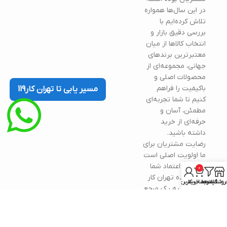
در این سال‌ها همواره
تلاش کرده‌ایم با
بررسی دقیق بازار و
انتخاب کالاها از میان
معتبرترین برندهای
جهانی، مجموعه‌ای از
محصولات اصلی و
باکیفیت را فراهم
مسیر یابی تا تهران کار119
کنیم تا شما تجربه‌ای
مطمئن، آسان و
حرفه‌ای از خرید
داشته باشید.
رضایت مشتریان برای
ما اولویت اصلی است
و همین اعتماد شما
0
باعث شده تهران کار
روشگاه
فیلترها
سبد خرید
حساب کاربری من
درباره
119 امروز به یک مرجع
تهران
قابل اتکا در این حوزه
کار119
تبدیل شود.
تهران کار 119؛ انتخاب