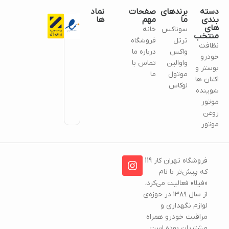
دسته
برندهای
صفحات
نماد
بندی
ما
مهم
ها
های
سوناکس
خانه
منتخب
ترتل
فروشگاه
نظافت
واکس
درباره ما
خودرو
واوالین
تماس با
بوستر و
موتول
ما
اکتان ها
لوکاس
شوینده
موتور
روغن
موتور
فروشگاه تهران کار 119
که پیش‌تر با نام
«فیلا» فعالیت می‌کرد،
از سال ۱۳۸۹ در حوزه‌ی
لوازم نگهداری و
مراقبت خودرو همراه
مشتریان بوده است.