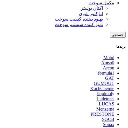
مکمل سوخت
اکتان بوستر
انژکتور شوی
بهبود دهنده کیفیت سوخت
تمیز کننده سیستم سوخت
جستجو
برندها
Motul
Amsoil
Areon
formula1
GAT
GUMOUT
KochChemie
liquimoly
Littletrees
LUCAS
Menzerna
PRESTONE
SGCB
Sonax