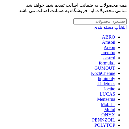
همه محصولات به ضمانت اصالت تقدیم شما خواهد شد
تمامی محصولات این فروشگاه به ضمانت اصالت می باشد
انتخاب دسته بندی
ABRO
Amsoil
Areon
brembo
castrol
formula1
GUMOUT
KochChemie
liquimoly
Littletrees
loctite
LUCAS
Menzerna
Mobil 1
Motul
ONYX
PENNZOIL
POLYTOP