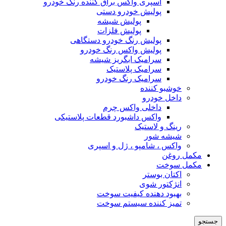
اسپری واکس براق کننده رنگ خودرو
پولیش خودرو دستی
پولیش شیشه
پولیش فلزات
پولیش رنگ خودرو دستگاهی
پولیش واکس رنگ خودرو
سرامیک ابگریز شیشه
سرامیک پلاستیک
سرامیک رنگ خودرو
خوشبو کننده
داخل خودرو
داخلی واکس چرم
واکس داشبورد قطعات پلاستیکی
رینگ و لاستیک
شیشه شور
واکس ، شامپو ، ژل و اسپری
مکمل روغن
مکمل سوخت
اکتان بوستر
انژکتور شوی
بهبود دهنده کیفیت سوخت
تمیز کننده سیستم سوخت
جستجو