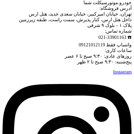
خودرو.موتورسیکلت شما
آدرس فروشگاه:
تهران، خیابان امیرکبیر، خیابان سعدی جدید، هتل ارس
داخل هتل ارس، کنار پذیرش، سمت راست، طبقه زیرزمین
پلاک ۱ – بلوک ۹ شرقی
شماره تماس:
☎️ 021-33901163
واتساپ فقط 09121012119
ساعات کاری:
روزهای عادی: ۹:۳۰ صبح تا ۶ عصر
پنج‌شنبه: ۹:۳۰ صبح تا ۲ ظهر
Instagram