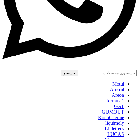
جستجو
Motul
Amsoil
Areon
formula1
GAT
GUMOUT
KochChemie
liquimoly
Littletrees
LUCAS