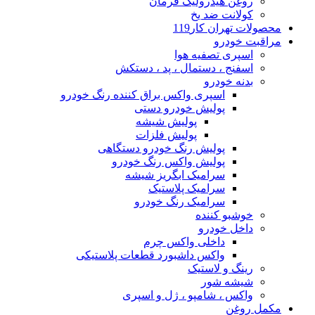
روغن هیدرولیک فرمان
کولانت ضد یخ
محصولات تهران کار119
مراقبت خودرو
اسپری تصفیه هوا
اسفنج ، دستمال ، پد ، دستکش
بدنه خودرو
اسپری واکس براق کننده رنگ خودرو
پولیش خودرو دستی
پولیش شیشه
پولیش فلزات
پولیش رنگ خودرو دستگاهی
پولیش واکس رنگ خودرو
سرامیک ابگریز شیشه
سرامیک پلاستیک
سرامیک رنگ خودرو
خوشبو کننده
داخل خودرو
داخلی واکس چرم
واکس داشبورد قطعات پلاستیکی
رینگ و لاستیک
شیشه شور
واکس ، شامپو ، ژل و اسپری
مکمل روغن