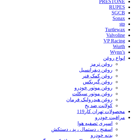
PRESTONE
RUPES
SGCB
Sonax
stp
Turtlewax
Valvoline
VP Racing
Wurth
Wynn’s
انواع روغن
روغن ترمز
روغن دیفرانسیل
روغن کمک فنر
روغن گیربکس
روغن موتور خودرو
روغن موتور سیکلت
روغن هیدرولیک فرمان
کولانت ضد یخ
محصولات تهران کار119
مراقبت خودرو
اسپری تصفیه هوا
اسفنج ، دستمال ، پد ، دستکش
بدنه خودرو