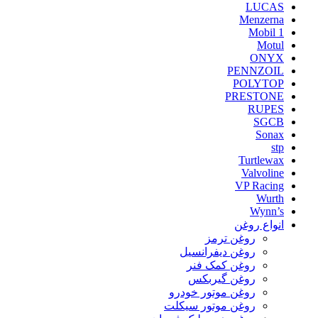
LUCAS
Menzerna
Mobil 1
Motul
ONYX
PENNZOIL
POLYTOP
PRESTONE
RUPES
SGCB
Sonax
stp
Turtlewax
Valvoline
VP Racing
Wurth
Wynn’s
انواع روغن
روغن ترمز
روغن دیفرانسیل
روغن کمک فنر
روغن گیربکس
روغن موتور خودرو
روغن موتور سیکلت