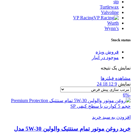
stp
Turtlewax
Valvoline
VP Racing
Wurth
Wynn’s
Stock status
فروش ویژه
موجود در انبار
نمایش یک نتیجه
مشاهده فیلترها
نمایش
9
12
18
24
-6%
افزودن به سبد خرید
خرید روغن موتور تمام سنتتیک والولین 5W-30 مدل