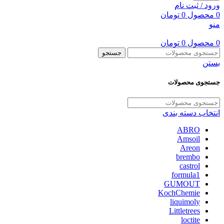
ورود / ثبت نام
0
محصول
0
تومان
منو
0
محصول
0
تومان
جستجو
بستن
جستجوی محصولات
انتخاب دسته بندی
ABRO
Amsoil
Areon
brembo
castrol
formula1
GUMOUT
KochChemie
liquimoly
Littletrees
loctite