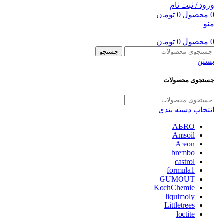
ورود / ثبت نام
0
محصول
0
تومان
منو
0
محصول
0
تومان
جستجو
بستن
جستجوی محصولات
انتخاب دسته بندی
ABRO
Amsoil
Areon
brembo
castrol
formula1
GUMOUT
KochChemie
liquimoly
Littletrees
loctite