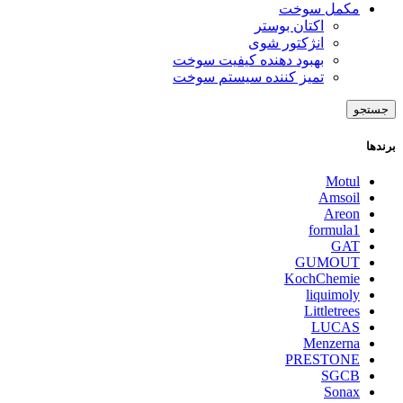
مکمل سوخت
اکتان بوستر
انژکتور شوی
بهبود دهنده کیفیت سوخت
تمیز کننده سیستم سوخت
جستجو
برندها
Motul
Amsoil
Areon
formula1
GAT
GUMOUT
KochChemie
liquimoly
Littletrees
LUCAS
Menzerna
PRESTONE
SGCB
Sonax