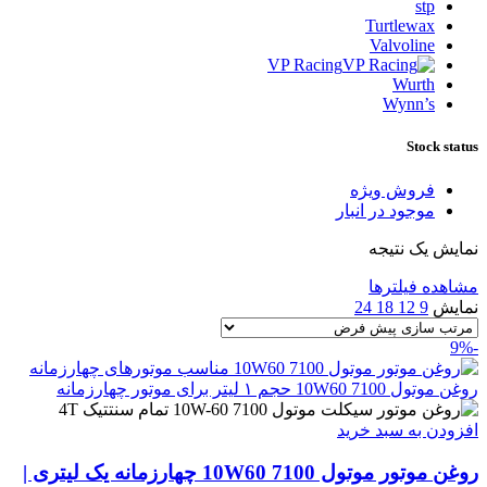
stp
Turtlewax
Valvoline
VP Racing
Wurth
Wynn’s
Stock status
فروش ویژه
موجود در انبار
نمایش یک نتیجه
مشاهده فیلترها
نمایش
9
12
18
24
-9%
افزودن به سبد خرید
روغن موتور موتول 7100 10W60 چهارزمانه یک لیتری |