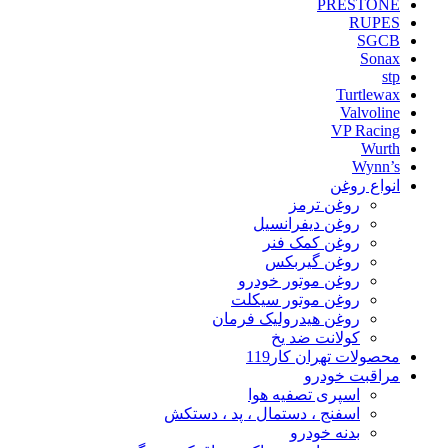
PRESTONE
RUPES
SGCB
Sonax
stp
Turtlewax
Valvoline
VP Racing
Wurth
Wynn’s
انواع روغن
روغن ترمز
روغن دیفرانسیل
روغن کمک فنر
روغن گیربکس
روغن موتور خودرو
روغن موتور سیکلت
روغن هیدرولیک فرمان
کولانت ضد یخ
محصولات تهران کار119
مراقبت خودرو
اسپری تصفیه هوا
اسفنج ، دستمال ، پد ، دستکش
بدنه خودرو