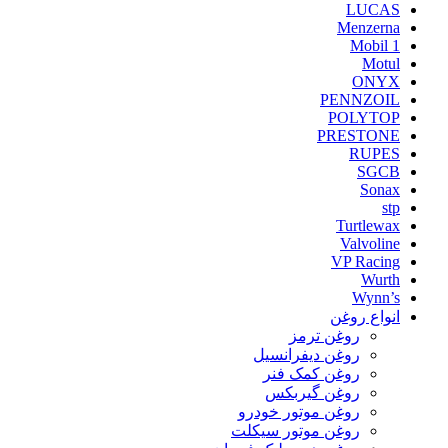
LUCAS
Menzerna
Mobil 1
Motul
ONYX
PENNZOIL
POLYTOP
PRESTONE
RUPES
SGCB
Sonax
stp
Turtlewax
Valvoline
VP Racing
Wurth
Wynn’s
انواع روغن
روغن ترمز
روغن دیفرانسیل
روغن کمک فنر
روغن گیربکس
روغن موتور خودرو
روغن موتور سیکلت