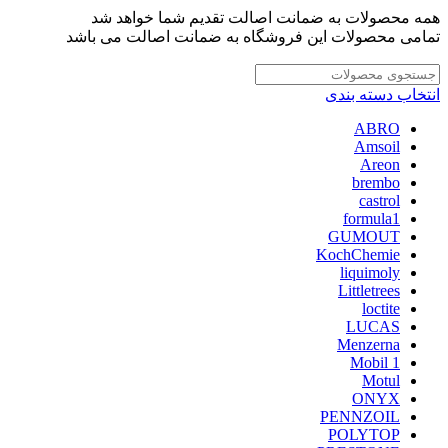
همه محصولات به ضمانت اصالت تقدیم شما خواهد شد
تمامی محصولات این فروشگاه به ضمانت اصالت می باشد
انتخاب دسته بندی
ABRO
Amsoil
Areon
brembo
castrol
formula1
GUMOUT
KochChemie
liquimoly
Littletrees
loctite
LUCAS
Menzerna
Mobil 1
Motul
ONYX
PENNZOIL
POLYTOP