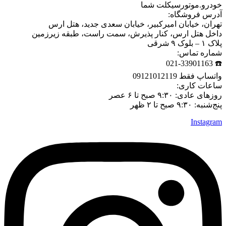
خودرو.موتورسیکلت شما
آدرس فروشگاه:
تهران، خیابان امیرکبیر، خیابان سعدی جدید، هتل ارس
داخل هتل ارس، کنار پذیرش، سمت راست، طبقه زیرزمین
پلاک ۱ – بلوک ۹ شرقی
شماره تماس:
☎️ 021-33901163
واتساپ فقط 09121012119
ساعات کاری:
روزهای عادی: ۹:۳۰ صبح تا ۶ عصر
پنج‌شنبه: ۹:۳۰ صبح تا ۲ ظهر
Instagram