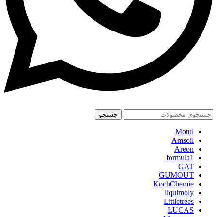
جستجو
Motul
Amsoil
Areon
formula1
GAT
GUMOUT
KochChemie
liquimoly
Littletrees
LUCAS