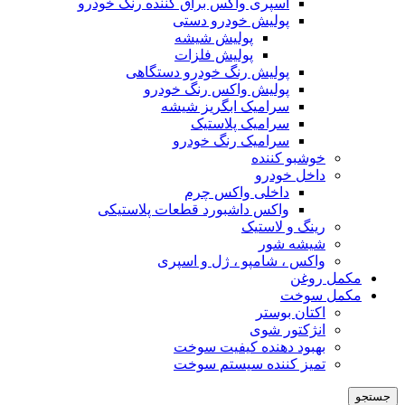
اسپری واکس براق کننده رنگ خودرو
پولیش خودرو دستی
پولیش شیشه
پولیش فلزات
پولیش رنگ خودرو دستگاهی
پولیش واکس رنگ خودرو
سرامیک ابگریز شیشه
سرامیک پلاستیک
سرامیک رنگ خودرو
خوشبو کننده
داخل خودرو
داخلی واکس چرم
واکس داشبورد قطعات پلاستیکی
رینگ و لاستیک
شیشه شور
واکس ، شامپو ، ژل و اسپری
مکمل روغن
مکمل سوخت
اکتان بوستر
انژکتور شوی
بهبود دهنده کیفیت سوخت
تمیز کننده سیستم سوخت
جستجو