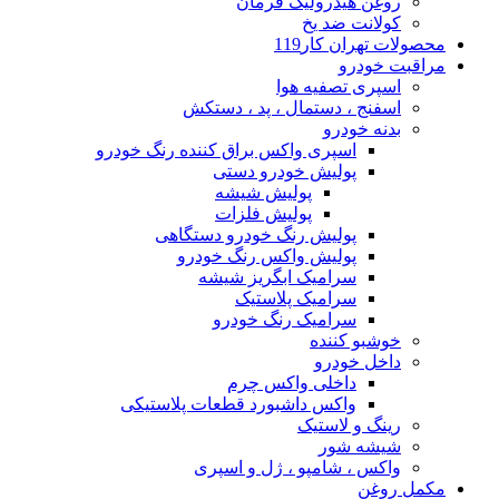
روغن هیدرولیک فرمان
کولانت ضد یخ
محصولات تهران کار119
مراقبت خودرو
اسپری تصفیه هوا
اسفنج ، دستمال ، پد ، دستکش
بدنه خودرو
اسپری واکس براق کننده رنگ خودرو
پولیش خودرو دستی
پولیش شیشه
پولیش فلزات
پولیش رنگ خودرو دستگاهی
پولیش واکس رنگ خودرو
سرامیک ابگریز شیشه
سرامیک پلاستیک
سرامیک رنگ خودرو
خوشبو کننده
داخل خودرو
داخلی واکس چرم
واکس داشبورد قطعات پلاستیکی
رینگ و لاستیک
شیشه شور
واکس ، شامپو ، ژل و اسپری
مکمل روغن