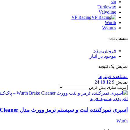
stp
Turtlewax
Valvoline
VP Racing
Wurth
Wynn’s
Stock status
فروش ویژه
موجود در انبار
نمایش یک نتیجه
مشاهده فیلترها
نمایش
9
12
18
24
افزودن به سبد خرید
اسپری تمیزکننده لنت و سیستم ترمز وورث مدل Brake Cleaner حجم 500 میلی‌لیتر
Wurth