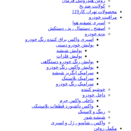
روغن هیدرولیک فرمان
کولانت ضد یخ
محصولات تهران کار119
مراقبت خودرو
اسپری تصفیه هوا
اسفنج ، دستمال ، پد ، دستکش
بدنه خودرو
اسپری واکس براق کننده رنگ خودرو
پولیش خودرو دستی
پولیش شیشه
پولیش فلزات
پولیش رنگ خودرو دستگاهی
پولیش واکس رنگ خودرو
سرامیک ابگریز شیشه
سرامیک پلاستیک
سرامیک رنگ خودرو
خوشبو کننده
داخل خودرو
داخلی واکس چرم
واکس داشبورد قطعات پلاستیکی
رینگ و لاستیک
شیشه شور
واکس ، شامپو ، ژل و اسپری
مکمل روغن