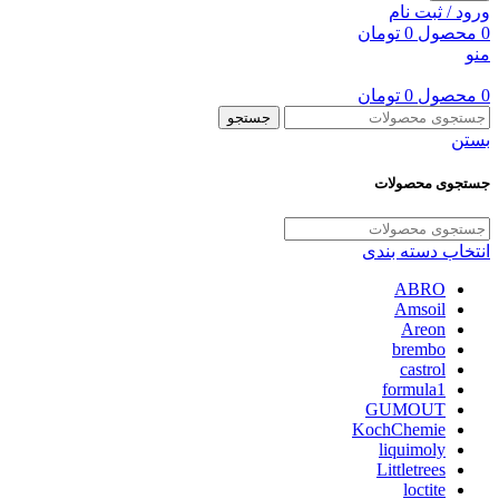
ورود / ثبت نام
0
محصول
0
تومان
منو
0
محصول
0
تومان
جستجو
بستن
جستجوی محصولات
انتخاب دسته بندی
ABRO
Amsoil
Areon
brembo
castrol
formula1
GUMOUT
KochChemie
liquimoly
Littletrees
loctite