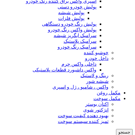
اسپری واکس براق کننده رنگ خودرو
پولیش خودرو دستی
پولیش شیشه
پولیش فلزات
پولیش رنگ خودرو دستگاهی
پولیش واکس رنگ خودرو
سرامیک ابگریز شیشه
سرامیک پلاستیک
سرامیک رنگ خودرو
خوشبو کننده
داخل خودرو
داخلی واکس چرم
واکس داشبورد قطعات پلاستیکی
رینگ و لاستیک
شیشه شور
واکس ، شامپو ، ژل و اسپری
مکمل روغن
مکمل سوخت
اکتان بوستر
انژکتور شوی
بهبود دهنده کیفیت سوخت
تمیز کننده سیستم سوخت
جستجو