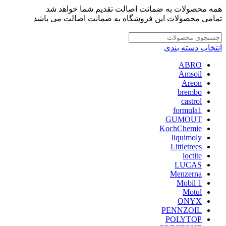
همه محصولات به ضمانت اصالت تقدیم شما خواهد شد
تمامی محصولات این فروشگاه به ضمانت اصالت می باشد
انتخاب دسته بندی
ABRO
Amsoil
Areon
brembo
castrol
formula1
GUMOUT
KochChemie
liquimoly
Littletrees
loctite
LUCAS
Menzerna
Mobil 1
Motul
ONYX
PENNZOIL
POLYTOP