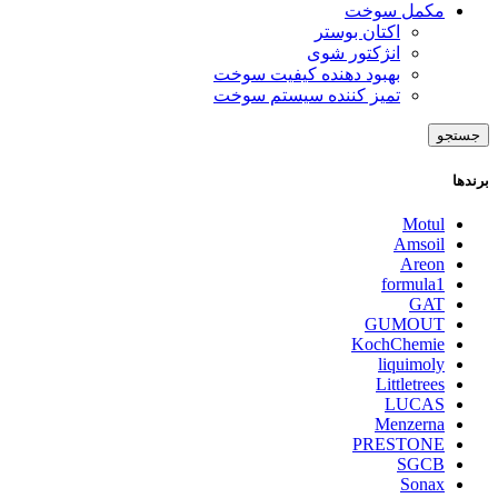
مکمل سوخت
اکتان بوستر
انژکتور شوی
بهبود دهنده کیفیت سوخت
تمیز کننده سیستم سوخت
جستجو
برندها
Motul
Amsoil
Areon
formula1
GAT
GUMOUT
KochChemie
liquimoly
Littletrees
LUCAS
Menzerna
PRESTONE
SGCB
Sonax