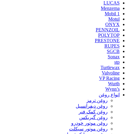
LUCAS
Menzerna
Mobil 1
Motul
ONYX
PENNZOIL
POLYTOP
PRESTONE
RUPES
SGCB
Sonax
stp
Turtlewax
Valvoline
VP Racing
Wurth
Wynn’s
انواع روغن
روغن ترمز
روغن دیفرانسیل
روغن کمک فنر
روغن گیربکس
روغن موتور خودرو
روغن موتور سیکلت