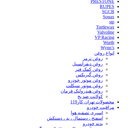
PRESTONE
RUPES
SGCB
Sonax
stp
Turtlewax
Valvoline
VP Racing
Wurth
Wynn’s
انواع روغن
روغن ترمز
روغن دیفرانسیل
روغن کمک فنر
روغن گیربکس
روغن موتور خودرو
روغن موتور سیکلت
روغن هیدرولیک فرمان
کولانت ضد یخ
محصولات تهران کار119
مراقبت خودرو
اسپری تصفیه هوا
اسفنج ، دستمال ، پد ، دستکش
بدنه خودرو