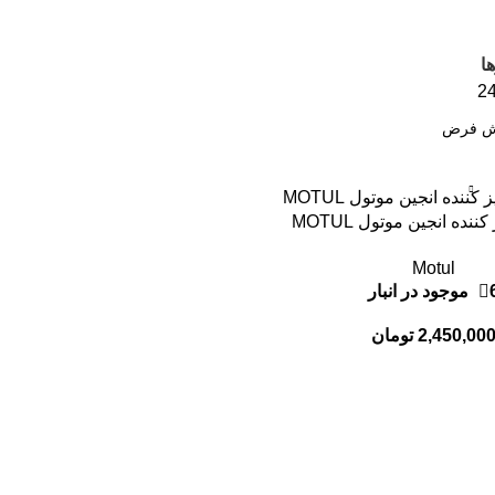
ا
2
نده انجین موتول MOTUL
Motul
 در انبار
2,450,00
تومان