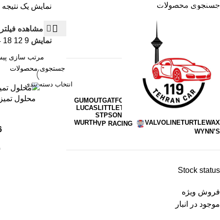
جستجوی محصولات
نمایش یک نتیجه
مشاهده فیلتره
نمایش
9
12
18
4
انتخاب دسته بندی
برندها
انتخاب دسته بندی
افزودن به سبد خرید
محلول تمیز کن
GUMOUT
GAT
FORMULA1
AREON
AMSOIL
MOTUL
LUCAS
LITTLETREES
LIQUIMOLY
KOCHCHEMIE
STP
SONAX
SGCB
PRESTONE
MENZERNA
WURTH
VALVOLINE
TURTLEWAX
VP RACING
6 موجود
WYNN’S
0
Stock status
فروش ویژه
موجود در انبار