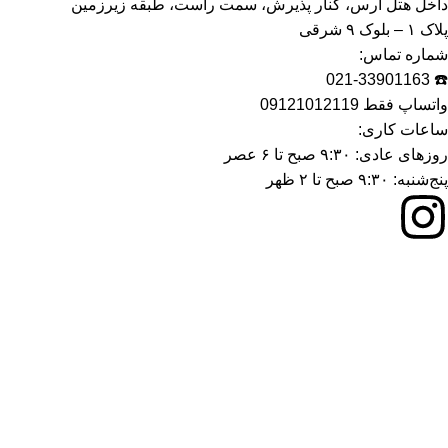
داخل هتل ارس، کنار پذیرش، سمت راست، طبقه زیرزمین
پلاک ۱ – بلوک ۹ شرقی
شماره تماس:
☎️ 021-33901163
واتساپ فقط 09121012119
ساعات کاری:
روزهای عادی: ۹:۳۰ صبح تا ۶ عصر
پنج‌شنبه: ۹:۳۰ صبح تا ۲ ظهر