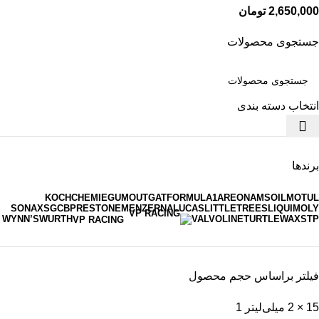
2,650,000
تومان
جستجوی محصولات
انتخاب دسته بندی
برندها
KOCHCHEMIE
GUMOUT
GAT
FORMULA1
AREON
AMSOIL
MOTUL
SONAX
SGCB
PRESTONE
MENZERNA
LUCAS
LITTLETREES
LIQUIMOLY
WYNN’S
WURTH
VALVOLINE
TURTLEWAX
STP
VP RACING
فیلتر براساس حجم محصول
15 × 2 میلی‌لیتر
1