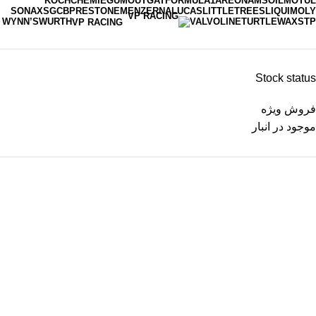
KOCHCHEMIE
GUMOUT
GAT
FORMULA1
AREON
AMSOIL
MOTUL
SONAX
SGCB
PRESTONE
MENZERNA
LUCAS
LITTLETREES
LIQUIMOLY
WYNN’S
WURTH
VALVOLINE
TURTLEWAX
STP
VP RACING
Stock status
فروش ویژه
موجود در انبار