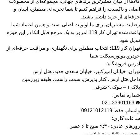
کالاها از میان معتبرترین برندهای جهانی، مجموعه‌ای از محصولات
اصلی و باکیفیت را فراهم کنیم تا شما تجربه‌ای مطمئن، آسان و
حرفه‌ای از خرید داشته باشید.
رضایت مشتریان برای ما اولویت اصلی است و همین اعتماد شما
باعث شده تهران کار 119 امروز به یک مرجع قابل اتکا در این حوزه
تبدیل شود.
تهران کار 119؛ انتخاب مطمئن برای نگهداری و مراقبت حرفه‌ای از
خودرو.موتورسیکلت شما
آدرس فروشگاه:
تهران، خیابان امیرکبیر، خیابان سعدی جدید، هتل ارس
داخل هتل ارس، کنار پذیرش، سمت راست، طبقه زیرزمین
پلاک ۱ – بلوک ۹ شرقی
شماره تماس:
☎️ 021-33901163
واتساپ فقط 09121012119
ساعات کاری:
روزهای عادی: ۹:۳۰ صبح تا ۶ عصر
پنج‌شنبه: ۹:۳۰ صبح تا ۲ ظهر