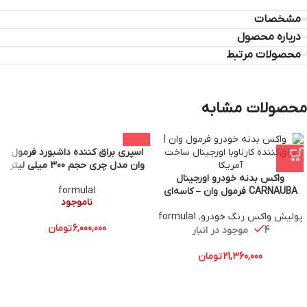
مشخصات
درباره محصول
محصولات مرتبط
محصولات مشابه
اسپري براق كننده داشبورد فرمول
وان مدل چري حجم 300 ميلي ليتر
واکس بدنه خودرو اورجینال
formula1
CARNAUBA فرمول وان – کاسه‌ای
ناموجود
۲۳۰ گرم | ساخت آمریکا بسته 12
پولیش واکس رنگ خودرو
,
formula1
عددی
6,000,000
تومان
4 موجود در انبار
21,360,000
تومان