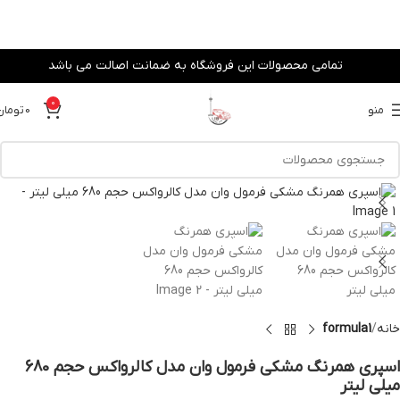
تمامی محصولات این فروشگاه به ضمانت اصالت می باشد
0
منو
0
تومان
خانه
formula1
اسپري همرنگ مشكي فرمول وان مدل كالرواكس حجم 680
ميلي ليتر