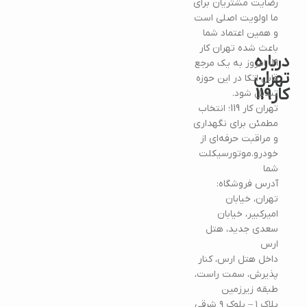
رضایت مشتریان برای
ما اولویت اصلی است
و همین اعتماد شما
باعث شده تهران کار
درباره
119 امروز به یک مرجع
تهران
قابل اتکا در این حوزه
کار119
تبدیل شود.
تهران کار 119؛ انتخاب
مطمئن برای نگهداری
و مراقبت حرفه‌ای از
خودرو.موتورسیکلت
شما
آدرس فروشگاه:
تهران، خیابان
امیرکبیر، خیابان
سعدی جدید، هتل
ارس
داخل هتل ارس، کنار
پذیرش، سمت راست،
طبقه زیرزمین
پلاک ۱ – بلوک ۹ شرقی