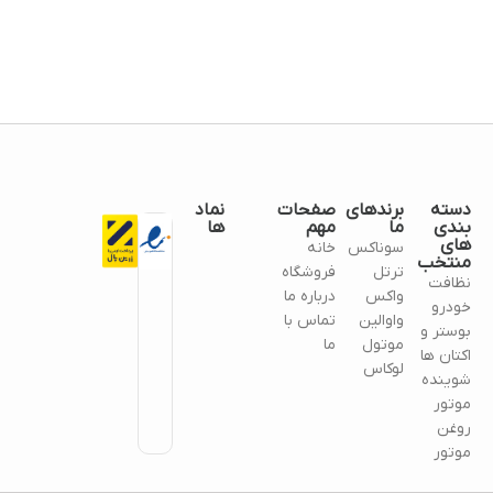
دسته
برندهای
صفحات
نماد
بندی
ما
مهم
ها
های
سوناکس
خانه
منتخب
ترتل
فروشگاه
نظافت
واکس
درباره ما
خودرو
واوالین
تماس با
بوستر و
موتول
ما
اکتان ها
لوکاس
شوینده
موتور
روغن
موتور