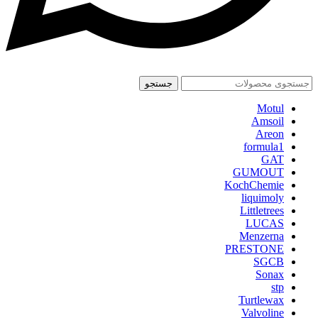
جستجو
Motul
Amsoil
Areon
formula1
GAT
GUMOUT
KochChemie
liquimoly
Littletrees
LUCAS
Menzerna
PRESTONE
SGCB
Sonax
stp
Turtlewax
Valvoline