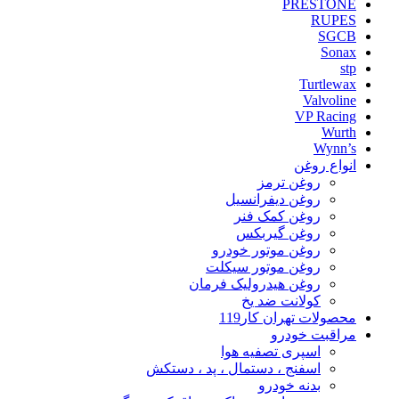
PRESTONE
RUPES
SGCB
Sonax
stp
Turtlewax
Valvoline
VP Racing
Wurth
Wynn’s
انواع روغن
روغن ترمز
روغن دیفرانسیل
روغن کمک فنر
روغن گیربکس
روغن موتور خودرو
روغن موتور سیکلت
روغن هیدرولیک فرمان
کولانت ضد یخ
محصولات تهران کار119
مراقبت خودرو
اسپری تصفیه هوا
اسفنج ، دستمال ، پد ، دستکش
بدنه خودرو