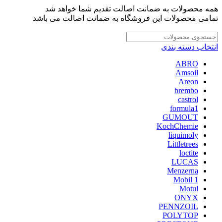
همه محصولات به ضمانت اصالت تقدیم شما خواهد شد
تمامی محصولات این فروشگاه به ضمانت اصالت می باشد
انتخاب دسته بندی
ABRO
Amsoil
Areon
brembo
castrol
formula1
GUMOUT
KochChemie
liquimoly
Littletrees
loctite
LUCAS
Menzerna
Mobil 1
Motul
ONYX
PENNZOIL
POLYTOP