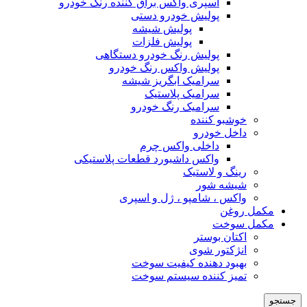
اسپری واکس براق کننده رنگ خودرو
پولیش خودرو دستی
پولیش شیشه
پولیش فلزات
پولیش رنگ خودرو دستگاهی
پولیش واکس رنگ خودرو
سرامیک ابگریز شیشه
سرامیک پلاستیک
سرامیک رنگ خودرو
خوشبو کننده
داخل خودرو
داخلی واکس چرم
واکس داشبورد قطعات پلاستیکی
رینگ و لاستیک
شیشه شور
واکس ، شامپو ، ژل و اسپری
مکمل روغن
مکمل سوخت
اکتان بوستر
انژکتور شوی
بهبود دهنده کیفیت سوخت
تمیز کننده سیستم سوخت
جستجو