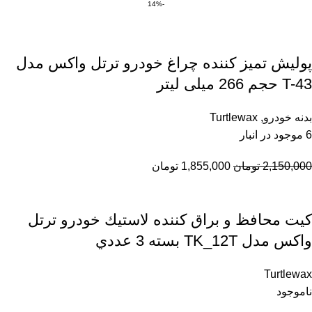
-14%
پولیش تمیز کننده چراغ خودرو ترتل واکس مدل
T-43 حجم 266 میلی لیتر
بدنه خودرو
,
Turtlewax
6 موجود در انبار
2,150,000
تومان
1,855,000
تومان
كيت محافظ و براق كننده لاستيك خودرو ترتل
واكس مدل TK_12T بسته 3 عددي
Turtlewax
ناموجود