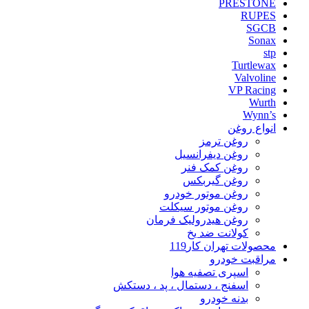
PRESTONE
RUPES
SGCB
Sonax
stp
Turtlewax
Valvoline
VP Racing
Wurth
Wynn’s
انواع روغن
روغن ترمز
روغن دیفرانسیل
روغن کمک فنر
روغن گیربکس
روغن موتور خودرو
روغن موتور سیکلت
روغن هیدرولیک فرمان
کولانت ضد یخ
محصولات تهران کار119
مراقبت خودرو
اسپری تصفیه هوا
اسفنج ، دستمال ، پد ، دستکش
بدنه خودرو