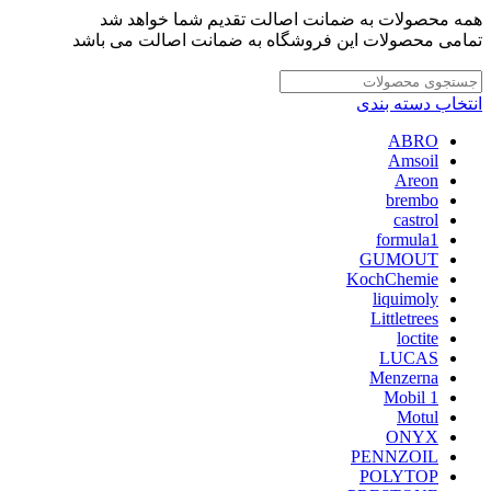
همه محصولات به ضمانت اصالت تقدیم شما خواهد شد
تمامی محصولات این فروشگاه به ضمانت اصالت می باشد
انتخاب دسته بندی
ABRO
Amsoil
Areon
brembo
castrol
formula1
GUMOUT
KochChemie
liquimoly
Littletrees
loctite
LUCAS
Menzerna
Mobil 1
Motul
ONYX
PENNZOIL
POLYTOP