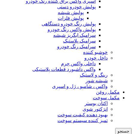
اسپری واکس براق کننده رنگ خودرو
پولیش خودرو دستی
پولیش شیشه
پولیش فلزات
پولیش رنگ خودرو دستگاهی
پولیش واکس رنگ خودرو
سرامیک ابگریز شیشه
سرامیک پلاستیک
سرامیک رنگ خودرو
خوشبو کننده
داخل خودرو
داخلی واکس چرم
واکس داشبورد قطعات پلاستیکی
رینگ و لاستیک
شیشه شور
واکس ، شامپو ، ژل و اسپری
مکمل روغن
مکمل سوخت
اکتان بوستر
انژکتور شوی
بهبود دهنده کیفیت سوخت
تمیز کننده سیستم سوخت
جستجو