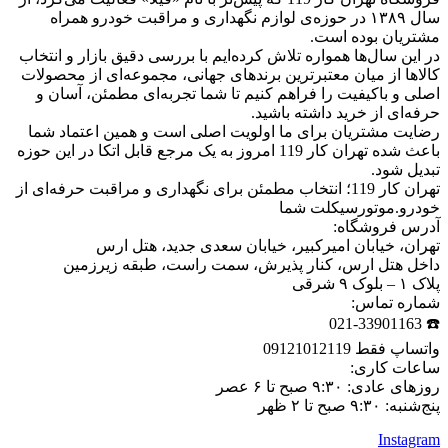
سال ۱۳۸۹ در حوزه‌ی لوازم نگهداری و مراقبت خودرو همراه
مشتریان بوده است.
در این سال‌ها همواره تلاش کرده‌ایم با بررسی دقیق بازار و انتخاب
کالاها از میان معتبرترین برندهای جهانی، مجموعه‌ای از محصولات
اصلی و باکیفیت را فراهم کنیم تا شما تجربه‌ای مطمئن، آسان و
حرفه‌ای از خرید داشته باشید.
رضایت مشتریان برای ما اولویت اصلی است و همین اعتماد شما
باعث شده تهران کار 119 امروز به یک مرجع قابل اتکا در این حوزه
تبدیل شود.
تهران کار 119؛ انتخاب مطمئن برای نگهداری و مراقبت حرفه‌ای از
خودرو.موتورسیکلت شما
آدرس فروشگاه:
تهران، خیابان امیرکبیر، خیابان سعدی جدید، هتل ارس
داخل هتل ارس، کنار پذیرش، سمت راست، طبقه زیرزمین
پلاک ۱ – بلوک ۹ شرقی
شماره تماس:
☎️ 021-33901163
واتساپ فقط 09121012119
ساعات کاری:
روزهای عادی: ۹:۳۰ صبح تا ۶ عصر
پنج‌شنبه: ۹:۳۰ صبح تا ۲ ظهر
Instagram