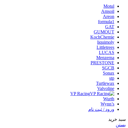
Motul
Amsoil
Areon
formula1
GAT
GUMOUT
KochChemie
liquimoly
Littletrees
LUCAS
Menzerna
PRESTONE
SGCB
Sonax
stp
Turtlewax
Valvoline
VP Racing
Wurth
Wynn’s
ورود / ثبت نام
سبد خرید
بستن