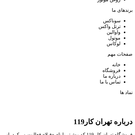
برندهای ما
سوناکس
ترتل واکس
واوالین
موتول
لوکاس
صفحات مهم
خانه
فروشگاه
درباره ما
تماس با ما
نماد ها
درباره تهران کار119
فروشگاه تهران کار 119 که پیش‌تر با نام «فیلا» فعالیت می‌کرد، از