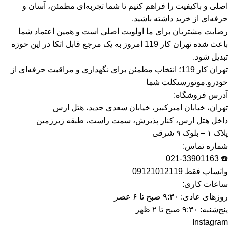
اصلی و باکیفیت را فراهم کنیم تا شما تجربه‌ای مطمئن، آسان و
حرفه‌ای از خرید داشته باشید.
رضایت مشتریان برای ما اولویت اصلی است و همین اعتماد شما
باعث شده تهران کار 119 امروز به یک مرجع قابل اتکا در این حوزه
تبدیل شود.
تهران کار 119؛ انتخاب مطمئن برای نگهداری و مراقبت حرفه‌ای از
خودرو.موتورسیکلت شما
آدرس فروشگاه:
تهران، خیابان امیرکبیر، خیابان سعدی جدید، هتل ارس
داخل هتل ارس، کنار پذیرش، سمت راست، طبقه زیرزمین
پلاک ۱ – بلوک ۹ شرقی
شماره تماس:
☎️ 021-33901163
واتساپ فقط 09121012119
ساعات کاری:
روزهای عادی: ۹:۳۰ صبح تا ۶ عصر
پنج‌شنبه: ۹:۳۰ صبح تا ۲ ظهر
Instagram