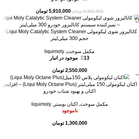
5,910,000
تومان
6,950,000
تومان
کاتالیزور شوی لیکومولی Liqui Moly Catalytic System Cleaner –
حجم 300 میلی‌لیتر
مکمل سوخت
,
liquimoly
13 موجود در انبار
2,550,000
تومان
اکتان لیکومولی 150 میلی‌لیتر (Liqui Moly Octane Plus) – افزایش
اکتان و بهبود شتاب خودرو
مکمل سوخت
,
اکتان بوستر
,
liquimoly
ناموجود
1,300,000
تومان