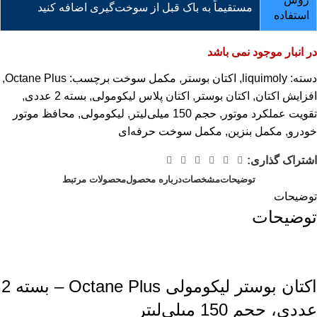
مستقیماً به باک قبل از سوخت‌گیری اضافه کنید
استفاده
در انبار موجود نمی باشد
دسته:
liquimoly
,
اکتان بوستر
,
مکمل سوخت
برچسب:
Octane Plus
,
افزایش اکتان
,
اکتان بوستر
,
اکتان پلاس لیکومولی
,
بسته 2 عددی
,
تقویت عملکرد موتور
,
حجم 150 میلی‌لیتر
,
لیکومولی
,
محافظ موتور
خودرو
,
مکمل بنزین
,
مکمل سوخت حرفه‌ای
اشتراک گذاری:
توضیحات
مشخصات
درباره محصول
محصولات مرتبط
توضیحات
توضیحات
اکتان بوستر لیکومولی Octane Plus – بسته 2
عددی، حجم 150 میلی‌لیتر