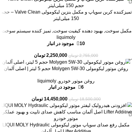
-18%
تمیزکننده کربن سوپاپ و مکمل بنزین لیکومولی Valve Clean – حجم
150 میلی‌لیتر
مکمل سوخت
,
بهبود دهنده کیفیت سوخت
,
تمیز کننده سیستم سوخت
,
liquimoly
10 موجود در انبار
2,250,000
تومان
2,755,000
تومان
-22%
روغن موتور لیکومولی Molygen 5W-30 حجم 5 لیتر | اصلی آلمان
روغن موتور خودرو
,
liquimoly
6 موجود در انبار
14,450,000
تومان
18,500,000
تومان
-26%
مکمل رفع صدای سوپاپ موتور لیکومولی LIQUI MOLY Hydraulic
Lifter Additive اصل آلمان