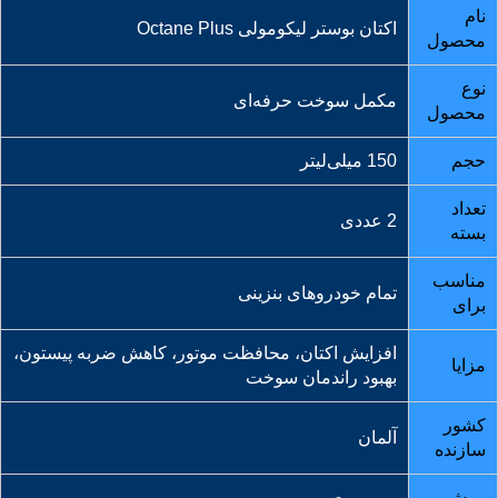
نام
اکتان بوستر لیکومولی Octane Plus
محصول
نوع
مکمل سوخت حرفه‌ای
محصول
حجم
150 میلی‌لیتر
تعداد
2 عددی
بسته
مناسب
تمام خودروهای بنزینی
برای
افزایش اکتان، محافظت موتور، کاهش ضربه پیستون،
مزایا
بهبود راندمان سوخت
کشور
آلمان
سازنده
روش