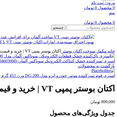
ورود / ثبت نام
0
محصول
0
تومان
منو
0
محصول
0
تومان
جستجو
خانه
مکمل سوخت
اکتان بوستر
اکتان بوستر پمپی VT | خرید و قیمت مکمل افزایش عدد اکتان بنزین
اسپری تمیزکننده خشک کنتاکت الکترونیک سوناکس آلمان (SONAX Electronics & Contact Cleaner 04603000)
بازگشت به محصولات
اسپری فوم تمیزکننده موتور خودرو ابرو مدل DG-200 وزن 453 گرم
0
اکتان بوستر پمپی VT | خرید و قیمت مکمل افزایش عدد اکتان بنزین
899,000
تومان
جدول ویژگی‌های محصول