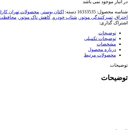
در انبار موجود نمی باشد
شناسه محصول:
16333535
دسته:
اکتان بوستر
,
محصولات تهران کار119
احتراق
,
تمیزکنندگی موتور
,
شتاب خودرو
,
کاهش ناک موتور
,
محافظت ا
اشتراک گذاری:
توضیحات
توضیحات تکمیلی
مشخصات
درباره محصول
محصولات مرتبط
توضیحات
توضیحات