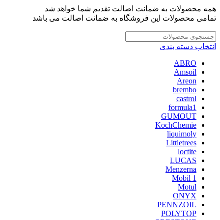
همه محصولات به ضمانت اصالت تقدیم شما خواهد شد
تمامی محصولات این فروشگاه به ضمانت اصالت می باشد
انتخاب دسته بندی
ABRO
Amsoil
Areon
brembo
castrol
formula1
GUMOUT
KochChemie
liquimoly
Littletrees
loctite
LUCAS
Menzerna
Mobil 1
Motul
ONYX
PENNZOIL
POLYTOP