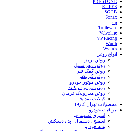
PRESTONE
RUPES
SGCB
Sonax
stp
Turtlewax
Valvoline
VP Racing
Wurth
Wynn’s
انواع روغن
روغن ترمز
روغن دیفرانسیل
روغن کمک فنر
روغن گیربکس
روغن موتور خودرو
روغن موتور سیکلت
روغن هیدرولیک فرمان
کولانت ضد یخ
محصولات تهران کار119
مراقبت خودرو
اسپری تصفیه هوا
اسفنج ، دستمال ، پد ، دستکش
بدنه خودرو