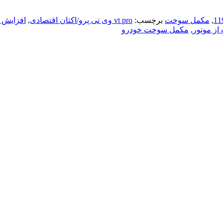
,
مکمل سوخت
برچسب:
vt pro وی تی پرو/اکتان اقتصادی
,
افزایش ع
ز موتور
,
مکمل سوخت خودرو