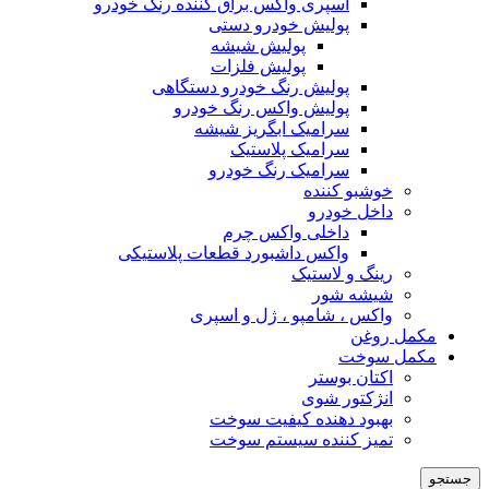
اسپری واکس براق کننده رنگ خودرو
پولیش خودرو دستی
پولیش شیشه
پولیش فلزات
پولیش رنگ خودرو دستگاهی
پولیش واکس رنگ خودرو
سرامیک ابگریز شیشه
سرامیک پلاستیک
سرامیک رنگ خودرو
خوشبو کننده
داخل خودرو
داخلی واکس چرم
واکس داشبورد قطعات پلاستیکی
رینگ و لاستیک
شیشه شور
واکس ، شامپو ، ژل و اسپری
مکمل روغن
مکمل سوخت
اکتان بوستر
انژکتور شوی
بهبود دهنده کیفیت سوخت
تمیز کننده سیستم سوخت
جستجو