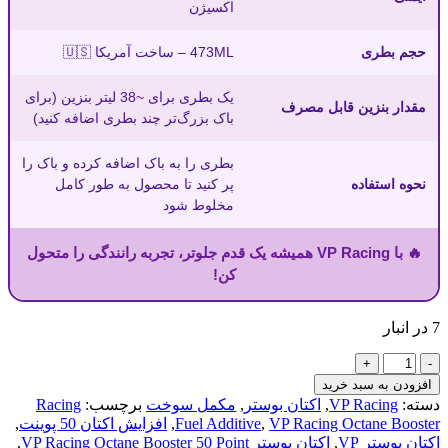
اکسیژن
حجم بطری
473ML – ساخت آمریکا 🇺🇸
یک بطری برای ~38 لیتر بنزین (برای
مقدار بنزین قابل مصرف
باک بزرگ‌تر چند بطری اضافه کنید)
بطری را به باک اضافه کرده و باک را
نحوه استفاده
پر کنید تا محصول به طور کامل
مخلوط شود
🔥 با VP Racing همیشه یک قدم جلوتر، تجربه رانندگی را متحول
کن!
7 در انبار
اکتان
بوستر
افزودن به سبد خرید
VP
دسته:
VP Racing
,
اکتان بوستر
,
مکمل سوخت
برچسب:
Racing
Racing
VP Racing Octane Booster
,
Fuel Additive
,
افزایش اکتان 50 پوینت
,
50
اکتان بوستر VP
,
اکتان بوستر VP Racing Octane Booster 50 Point
,