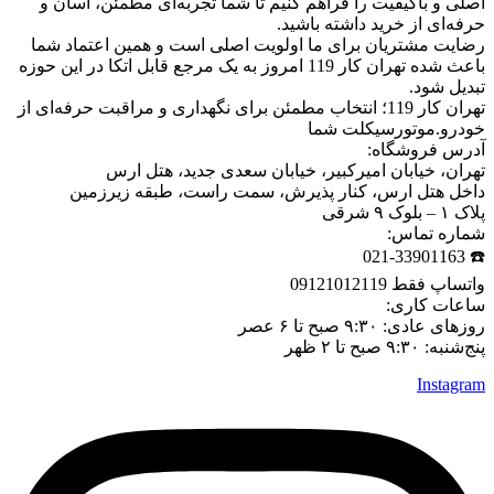
اصلی و باکیفیت را فراهم کنیم تا شما تجربه‌ای مطمئن، آسان و
حرفه‌ای از خرید داشته باشید.
رضایت مشتریان برای ما اولویت اصلی است و همین اعتماد شما
باعث شده تهران کار 119 امروز به یک مرجع قابل اتکا در این حوزه
تبدیل شود.
تهران کار 119؛ انتخاب مطمئن برای نگهداری و مراقبت حرفه‌ای از
خودرو.موتورسیکلت شما
آدرس فروشگاه:
تهران، خیابان امیرکبیر، خیابان سعدی جدید، هتل ارس
داخل هتل ارس، کنار پذیرش، سمت راست، طبقه زیرزمین
پلاک ۱ – بلوک ۹ شرقی
شماره تماس:
☎️ 021-33901163
واتساپ فقط 09121012119
ساعات کاری:
روزهای عادی: ۹:۳۰ صبح تا ۶ عصر
پنج‌شنبه: ۹:۳۰ صبح تا ۲ ظهر
Instagram