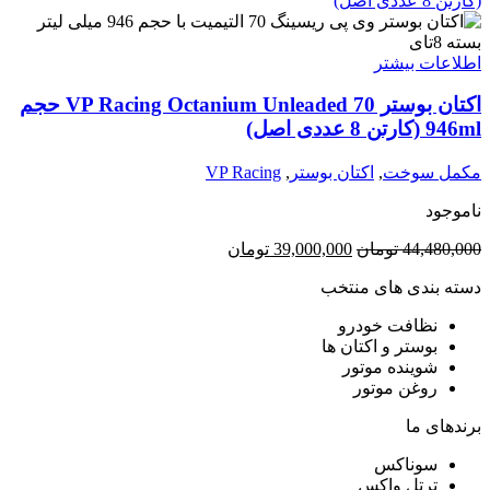
اطلاعات بیشتر
اکتان بوستر VP Racing Octanium Unleaded 70 حجم
946ml (کارتن 8 عددی اصل)
مکمل سوخت
,
اکتان بوستر
,
VP Racing
ناموجود
قیمت
قیمت
44,480,000
تومان
39,000,000
تومان
اصلی:
فعلی:
دسته بندی های منتخب
44,480,000 تومان
39,000,000 تومان.
بود.
نظافت خودرو
بوستر و اکتان ها
شوینده موتور
روغن موتور
برندهای ما
سوناکس
ترتل واکس