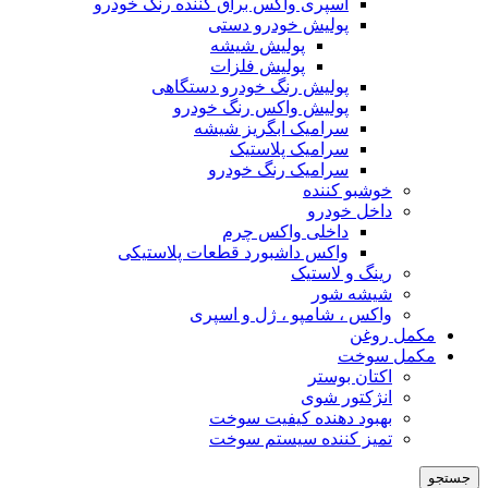
اسپری واکس براق کننده رنگ خودرو
پولیش خودرو دستی
پولیش شیشه
پولیش فلزات
پولیش رنگ خودرو دستگاهی
پولیش واکس رنگ خودرو
سرامیک ابگریز شیشه
سرامیک پلاستیک
سرامیک رنگ خودرو
خوشبو کننده
داخل خودرو
داخلی واکس چرم
واکس داشبورد قطعات پلاستیکی
رینگ و لاستیک
شیشه شور
واکس ، شامپو ، ژل و اسپری
مکمل روغن
مکمل سوخت
اکتان بوستر
انژکتور شوی
بهبود دهنده کیفیت سوخت
تمیز کننده سیستم سوخت
جستجو