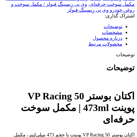
پوینت
مکمل سوخت حرفه‌ای
,
وی پی رِیسینگ فیولز / مکمل سوخت و
473ml
روغن خودرو وی پی رِیسینگ فیولز
–
اشتراک گذاری:
مکمل
سوخت
توضیحات
حرفه‌ای
مشخصات
عدد
درباره محصول
محصولات مرتبط
توضیحات
توضیحات
اکتان بوستر VP Racing 50
پوینت 473ml | مکمل سوخت
حرفه‌ای
اکتان بوستر VP Racing 50 پوینت با حجم 473 میلی‌لیتر، مکمل