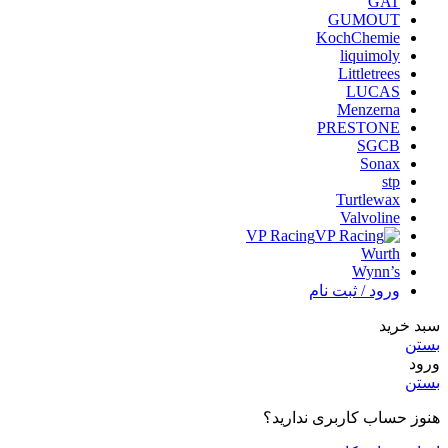
GAT
GUMOUT
KochChemie
liquimoly
Littletrees
LUCAS
Menzerna
PRESTONE
SGCB
Sonax
stp
Turtlewax
Valvoline
VP Racing
Wurth
Wynn’s
ورود / ثبت نام
سبد خرید
بستن
ورود
بستن
هنوز حساب کاربری ندارید؟