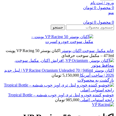
ورود / ثبت نام
0
محصول
0
تومان
منو
0
محصول
0
تومان
جستجو
خانه
مکمل سوخت
اکتان بوستر
اکتان بوستر VP Racing 50 پوینت
473ml – مکمل سوخت حرفه‌ای
اکتان بوستر VP Racing Octanium Unleaded 70 | 946ml | لیبل جدید
2026 | ساخت آمریکا
5,150,000
تومان
بازگشت به محصولات
خوشبو کننده خودرو لیتل تری اویز چوب شیشه – Tropical Bottle
رایحه استوایی اصلی
985,000
تومان