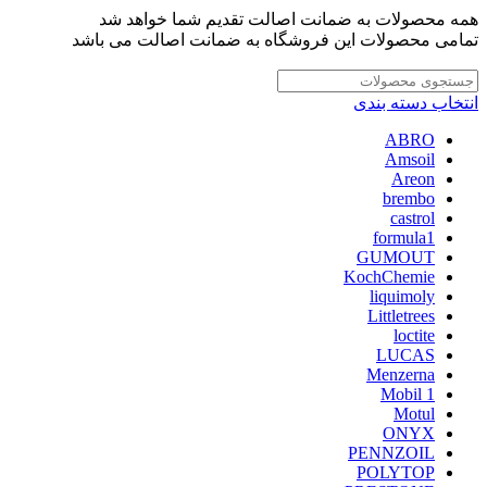
همه محصولات به ضمانت اصالت تقدیم شما خواهد شد
تمامی محصولات این فروشگاه به ضمانت اصالت می باشد
انتخاب دسته بندی
ABRO
Amsoil
Areon
brembo
castrol
formula1
GUMOUT
KochChemie
liquimoly
Littletrees
loctite
LUCAS
Menzerna
Mobil 1
Motul
ONYX
PENNZOIL
POLYTOP