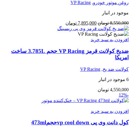
روغن موتور خودرو
,
VP Racing
موجود در انبار
قیمت
قیمت
8,550,000
تومان
7,895,000
تومان
اصلی:
فعلی:
8,550,000 تومان
7,895,000 تومان.
بود.
افزودن به سبد خرید
ضدیخ کولانت قرمز VP Racing حجم 3.785L ساخت
امریکا
کولانت ضد یخ
,
VP Racing
6 موجود در انبار
4,550,000
تومان
-12%
افزودن به سبد خرید
کول دانت وی پی vp cool downحجم473ml