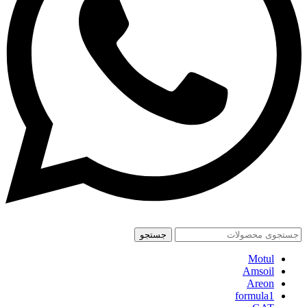
جستجو
Motul
Amsoil
Areon
formula1