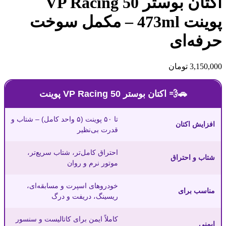
اکتان بوستر VP Racing 50
پوینت 473ml – مکمل سوخت
حرفه‌ای
3,150,000
تومان
🚗💨 اکتان بوستر VP Racing 50 پوینت
تا ۵۰ پوینت (۵ واحد کامل) – شتاب و
افزایش اکتان
قدرت بی‌نظیر
احتراق کامل‌تر، شتاب سریع‌تر،
شتاب و احتراق
موتور نرم و روان
خودروهای اسپرت و مسابقه‌ای،
مناسب برای
ریسینگ، دریفت و درگ
کاملاً ایمن برای کاتالیست و سنسور
ایمنی