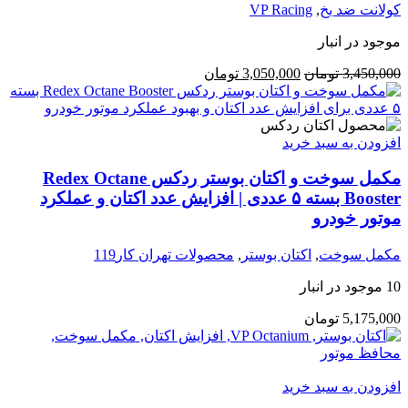
کولانت ضد یخ
,
VP Racing
موجود در انبار
قیمت
قیمت
3,450,000
تومان
3,050,000
تومان
اصلی:
فعلی:
3,450,000 تومان
3,050,000 تومان.
بود.
افزودن به سبد خرید
مکمل سوخت و اکتان بوستر ردکس Redex Octane
Booster بسته ۵ عددی | افزایش عدد اکتان و عملکرد
موتور خودرو
مکمل سوخت
,
اکتان بوستر
,
محصولات تهران کار119
10 موجود در انبار
5,175,000
تومان
افزودن به سبد خرید