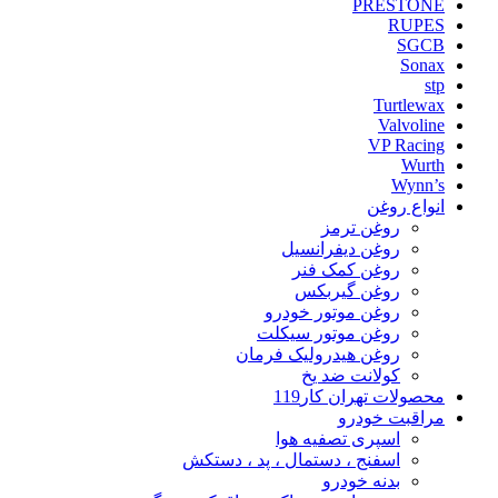
PRESTONE
RUPES
SGCB
Sonax
stp
Turtlewax
Valvoline
VP Racing
Wurth
Wynn’s
انواع روغن
روغن ترمز
روغن دیفرانسیل
روغن کمک فنر
روغن گیربکس
روغن موتور خودرو
روغن موتور سیکلت
روغن هیدرولیک فرمان
کولانت ضد یخ
محصولات تهران کار119
مراقبت خودرو
اسپری تصفیه هوا
اسفنج ، دستمال ، پد ، دستکش
بدنه خودرو