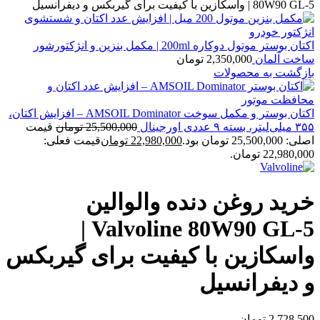
80W90 GL-5 | واسکازین با کیفیت برای گیربکس و دیفرانسیل
اکتان بوستر موتول دوکاره 200ml | مکمل بنزین و انژکتورشور
ساخت آلمان
2,350,000
تومان
بازگشت به محصولات
اکتان بوستر و مکمل سوخت AMSOIL Dominator – افزایش اکتان،
۳۵۵ میلی‌لیتر، بسته ۹ عددی اورجینال
25,500,000
تومان
قیمت
اصلی: 25,500,000 تومان بود.
22,980,000
تومان
قیمت فعلی:
22,980,000 تومان.
خرید روغن دنده والوالین
Valvoline 80W90 GL-5 |
واسکازین با کیفیت برای گیربکس
و دیفرانسیل
2,728,500
تومان