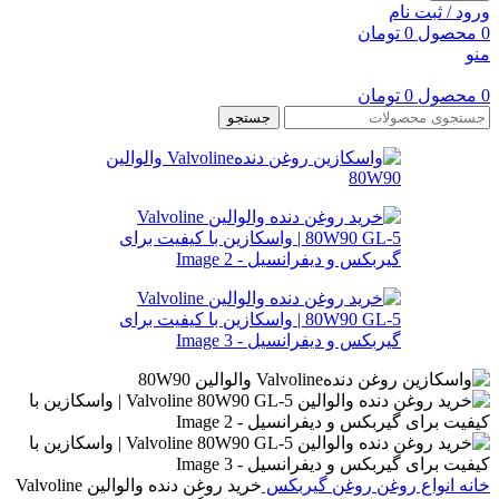
ورود / ثبت نام
0
محصول
0
تومان
منو
0
محصول
0
تومان
جستجو
خانه
انواع روغن
روغن گیربکس
خرید روغن دنده والوالین Valvoline