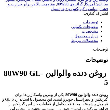
سازنده: آمریکا
,
گرانروی 80W90
,
مقاومت بالا در برابر حرارت و
فشار
,
مناسب گیربکس و دیفرانسیل
اشتراک گذاری:
توضیحات
توضیحات تکمیلی
مشخصات
درباره محصول
محصولات مرتبط
توضیحات
توضیحات
روغن دنده والوالین 80W90 GL-
5
روغن دنده والوالین 80W90
یکی از بهترین واسکازین‌ها برای
گیربکس و دیفرانسیل خودرو است. این محصول با استاندارد GL-5 و
فرمول پیشرفته، محافظت کامل از قطعات حساس گیربکس را
فراهم می‌کند و راندمان خودرو را بهبود می‌بخشد. با انتخاب این