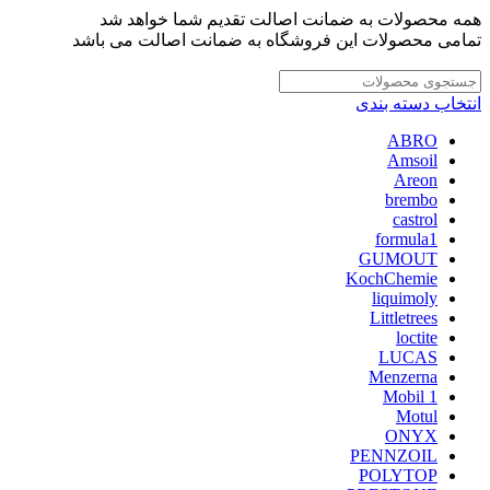
همه محصولات به ضمانت اصالت تقدیم شما خواهد شد
تمامی محصولات این فروشگاه به ضمانت اصالت می باشد
انتخاب دسته بندی
ABRO
Amsoil
Areon
brembo
castrol
formula1
GUMOUT
KochChemie
liquimoly
Littletrees
loctite
LUCAS
Menzerna
Mobil 1
Motul
ONYX
PENNZOIL
POLYTOP