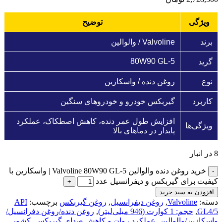
ویژگی
توضیح
برند
Valvoline / والوالین
80W90 GL-5
گرید
نوع
روغن دنده / واسکازین
کاربرد
گیربکس خودرو و خودروهای سنگین
افزایش طول عمر دنده، کاهش اصطکاک، عملکرد
ویژگی‌ها
پایدار در دماهای بالا
8 در انبار
خرید روغن دنده والوالین Valvoline 80W90 GL-5 | واسکازین با
کیفیت برای گیربکس و دیفرانسیل عدد
افزودن به سبد خرید
دسته:
Valvoline
,
روغن دیفرانسیل
,
روغن گیربکس
برچسب:
API
GL4/5
,
حجم: 1 کوارت (946 میلی‌لیتر)
,
روغن دنده/روغن دفرانسیل/
واسکازین/والوالین
,
عملکرد روان و کاهش صدای گیربکس
,
کشور