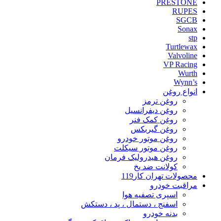
PRESTONE
RUPES
SGCB
Sonax
stp
Turtlewax
Valvoline
VP Racing
Wurth
Wynn’s
انواع روغن
روغن ترمز
روغن دیفرانسیل
روغن کمک فنر
روغن گیربکس
روغن موتور خودرو
روغن موتور سیکلت
روغن هیدرولیک فرمان
کولانت ضد یخ
محصولات تهران کار119
مراقبت خودرو
اسپری تصفیه هوا
اسفنج ، دستمال ، پد ، دستکش
بدنه خودرو