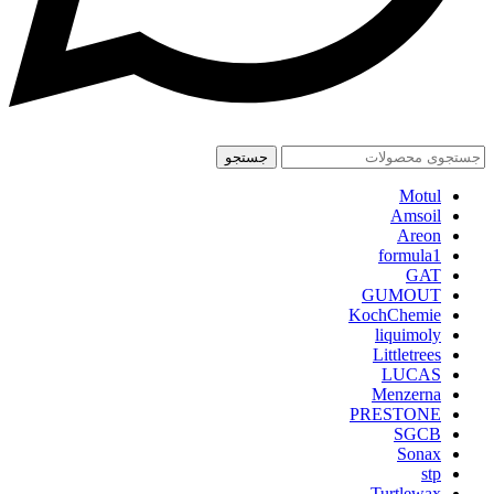
جستجو
Motul
Amsoil
Areon
formula1
GAT
GUMOUT
KochChemie
liquimoly
Littletrees
LUCAS
Menzerna
PRESTONE
SGCB
Sonax
stp
Turtlewax