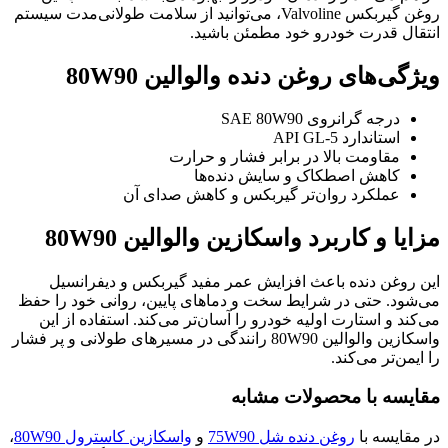
روغن گیربکس Valvoline، می‌توانید از سلامت طولانی‌مدت سیستم
انتقال قدرت خودرو خود مطمئن باشید.
ویژگی‌های روغن دنده والوالین 80W90
درجه گرانروی SAE 80W90
استاندارد API GL-5
مقاومت بالا در برابر فشار و حرارت
کاهش اصطکاک و سایش دنده‌ها
عملکرد روان‌تر گیربکس و کاهش صدای آن
مزایا و کاربرد واسکازین والوالین 80W90
این روغن دنده باعث افزایش عمر مفید گیربکس و دیفرانسیل
می‌شود. حتی در شرایط سخت و دماهای پایین، روانی خود را حفظ
می‌کند و استارت اولیه خودرو را آسان‌تر می‌کند. استفاده از این
واسکازین والوالین 80W90 رانندگی در مسیرهای طولانی و پر فشار
را ایمن‌تر می‌کند.
مقایسه با محصولات مشابه
در مقایسه با
روغن دنده شل 75W90
و
واسکازین کاسترول 80W90
،