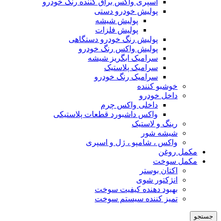
اسپری واکس براق کننده رنگ خودرو
پولیش خودرو دستی
پولیش شیشه
پولیش فلزات
پولیش رنگ خودرو دستگاهی
پولیش واکس رنگ خودرو
سرامیک ابگریز شیشه
سرامیک پلاستیک
سرامیک رنگ خودرو
خوشبو کننده
داخل خودرو
داخلی واکس چرم
واکس داشبورد قطعات پلاستیکی
رینگ و لاستیک
شیشه شور
واکس ، شامپو ، ژل و اسپری
مکمل روغن
مکمل سوخت
اکتان بوستر
انژکتور شوی
بهبود دهنده کیفیت سوخت
تمیز کننده سیستم سوخت
جستجو