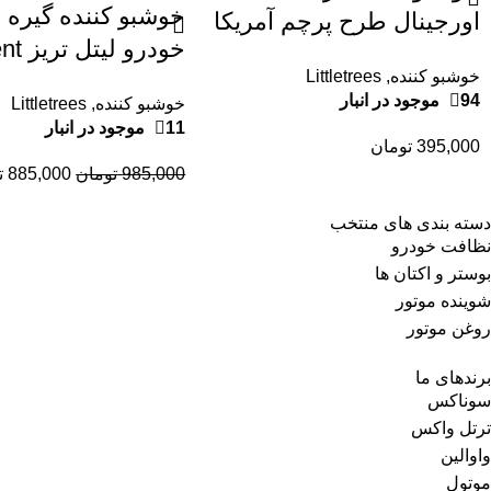
خوشبو کننده گیره 
اورجینال طرح پرچم آمریکا
خودرو لیتل
| رایحه وانیل گلد لوکس –
خوشبو کننده
,
Littletrees
Wrap 4 عددی | را
تضمین اصالت
94 موجود در انبار
خوشبو کننده
,
Littletrees
هندوانه
11 موجود در انبار
395,000
تومان
985,000
تومان
885,000
ت
دسته بندی های منتخب
نظافت خودرو
بوستر و اکتان ها
شوینده موتور
روغن موتور
برندهای ما
سوناکس
ترتل واکس
واوالین
موتول