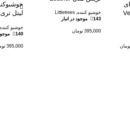
ای
خوشبوکنن
 تریز Vent
خوشبو کننده
,
Littletrees
143 موجود در انبار
یحه
خوشبو کننده
رز ماندگا
395,000
تومان
140 موجود در انبار
ومان
395,000
توم