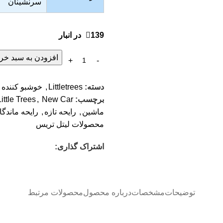
سرنشینان
139 در انبار
افزودن به سبد خری
دسته:
Littletrees
,
خوشبو کننده
برچسب:
New Car
,
Little Trees
ماشین
,
رایحه تازه
,
رایحه ماندگا
محصولات لیتل تریس
اشتراک گذاری:
توضیحات
مشخصات
درباره محصول
محصولات مرتبط