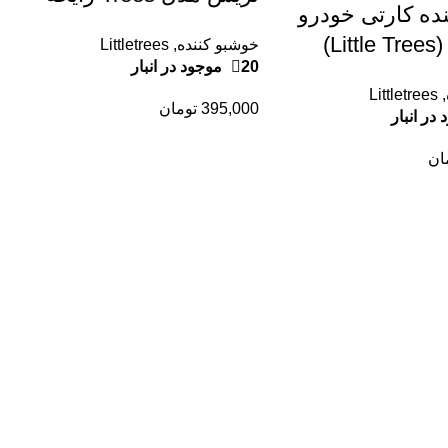
ده کارتی خودرو
Sunset Brach
لیتل تری (Little Trees)
خوشبو کننده
,
Littletrees
20 موجود در انبار
مدل Rose Thorn | رایحه
Littletrees
,
ر و اورجینال
395,000
تومان
ان