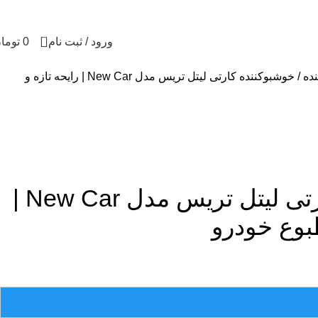
همه محصولات به ضمانت اصالت تقدیم شما خواهد ش
0
ورود / ثبت نام
0
توما
نده
خوشبوکننده کارتی لیتل تریس مدل New Car | رایحه تازه و
خوشبوکننده کارتی لیتل تریس مدل New Car |
طبوع خودرو