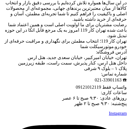
در این سال‌ها همواره تلاش کرده‌ایم با بررسی دقیق بازار و انتخاب
کالاها از میان معتبرترین برندهای جهانی، مجموعه‌ای از محصولات
اصلی و باکیفیت را فراهم کنیم تا شما تجربه‌ای مطمئن، آسان و
حرفه‌ای از خرید داشته باشید.
رضایت مشتریان برای ما اولویت اصلی است و همین اعتماد شما
باعث شده تهران کار 119 امروز به یک مرجع قابل اتکا در این حوزه
تبدیل شود.
تهران کار 119؛ انتخاب مطمئن برای نگهداری و مراقبت حرفه‌ای از
خودرو.موتورسیکلت شما
آدرس فروشگاه:
تهران، خیابان امیرکبیر، خیابان سعدی جدید، هتل ارس
داخل هتل ارس، کنار پذیرش، سمت راست، طبقه زیرزمین
پلاک ۱ – بلوک ۹ شرقی
شماره تماس:
☎️ 021-33901163
واتساپ فقط 09121012119
ساعات کاری:
روزهای عادی: ۹:۳۰ صبح تا ۶ عصر
پنج‌شنبه: ۹:۳۰ صبح تا ۲ ظهر
Instagram