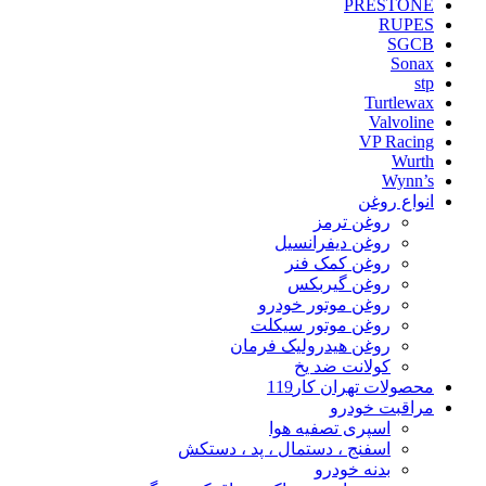
PRESTONE
RUPES
SGCB
Sonax
stp
Turtlewax
Valvoline
VP Racing
Wurth
Wynn’s
انواع روغن
روغن ترمز
روغن دیفرانسیل
روغن کمک فنر
روغن گیربکس
روغن موتور خودرو
روغن موتور سیکلت
روغن هیدرولیک فرمان
کولانت ضد یخ
محصولات تهران کار119
مراقبت خودرو
اسپری تصفیه هوا
اسفنج ، دستمال ، پد ، دستکش
بدنه خودرو