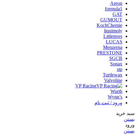
Areon
formula1
GAT
GUMOUT
KochChemie
liquimoly
Littletrees
LUCAS
Menzerna
PRESTONE
SGCB
Sonax
stp
Turtlewax
Valvoline
VP Racing
Wurth
Wynn’s
ورود / ثبت نام
سبد خرید
بستن
ورود
بستن