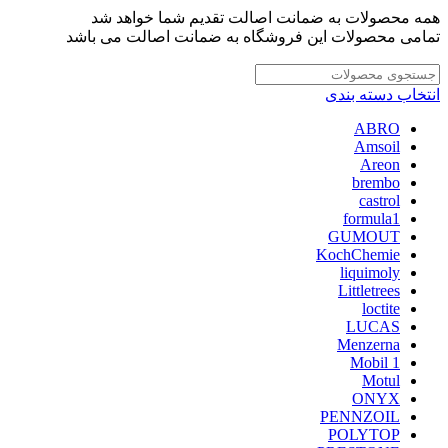
همه محصولات به ضمانت اصالت تقدیم شما خواهد شد
تمامی محصولات این فروشگاه به ضمانت اصالت می باشد
انتخاب دسته بندی
ABRO
Amsoil
Areon
brembo
castrol
formula1
GUMOUT
KochChemie
liquimoly
Littletrees
loctite
LUCAS
Menzerna
Mobil 1
Motul
ONYX
PENNZOIL
POLYTOP