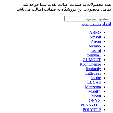
همه محصولات به ضمانت اصالت تقدیم شما خواهد شد
تمامی محصولات این فروشگاه به ضمانت اصالت می باشد
انتخاب دسته بندی
ABRO
Amsoil
Areon
brembo
castrol
formula1
GUMOUT
KochChemie
liquimoly
Littletrees
loctite
LUCAS
Menzerna
Mobil 1
Motul
ONYX
PENNZOIL
POLYTOP