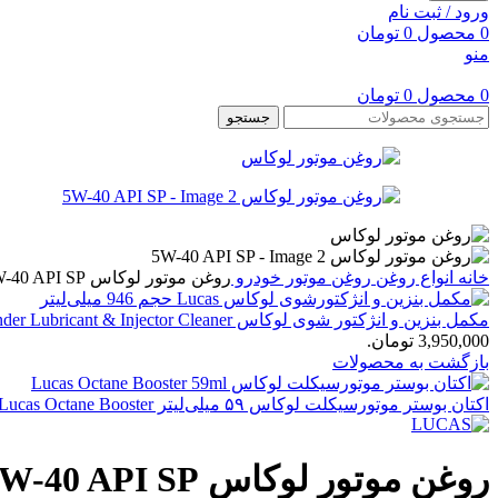
ورود / ثبت نام
0
محصول
0
تومان
منو
0
محصول
0
تومان
جستجو
خانه
انواع روغن
روغن موتور خودرو
روغن موتور لوکاس 5W-40 API SP
مکمل بنزین و انژکتور شوی لوکاس Lucas Upper Cylinder Lubricant & Injector Cleaner حجم 946 میلی‌لیتر مدل 10003
3,950,000 تومان.
بازگشت به محصولات
اکتان بوستر موتورسیکلت لوکاس ۵۹ میلی‌لیتر Lucas Octane Booster – افزایش توان و کاهش ناک موتور
روغن موتور لوکاس 5W-40 API SP