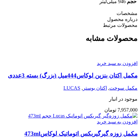
حجم
946 میلی‌لیتر
مشخصات
درباره محصول
محصولات مرتبط
محصولات مشابه
افزودن به سبد خرید
مکمل اکتان بنزین لوکاس444میل (بزرگ) بسته 3عددی
مکمل سوخت
,
اکتان بوستر
,
LUCAS
موجود در انبار
7,957,000
تومان
افزودن به سبد خرید
مکمل زوزه گیرگیربکس اتوماتیک لوکاس473ml