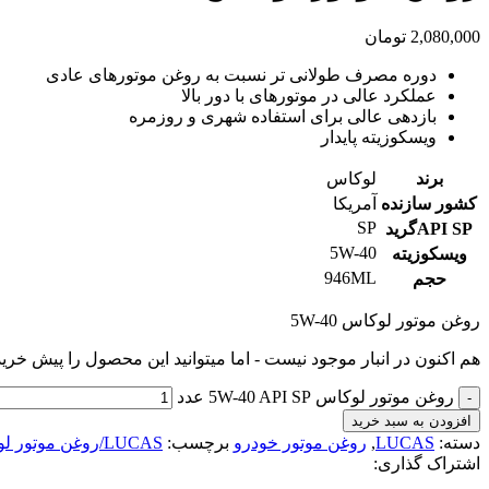
2,080,000
تومان
دوره مصرف طولانی تر نسبت به روغن موتورهای عادی
عملکرد عالی در موتورهای با دور بالا
بازدهی عالی برای استفاده شهری و روزمره
ویسکوزیته پایدار
برند
لوکاس
کشور سازنده
آمریکا
SP
API SPگرید
5W-40
ویسکوزیته
946ML
حجم
روغن موتور لوکاس 5W-40
هم اکنون در انبار موجود نیست - اما میتوانید این محصول را پیش خرید
روغن موتور لوکاس 5W-40 API SP عدد
افزودن به سبد خرید
دسته:
LUCAS
,
روغن موتور خودرو
برچسب:
LUCAS/روغن موتور لوکاس
اشتراک گذاری: