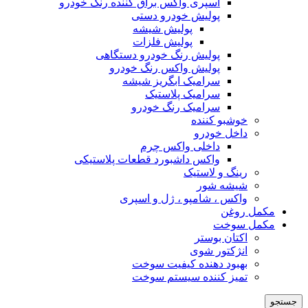
اسپری واکس براق کننده رنگ خودرو
پولیش خودرو دستی
پولیش شیشه
پولیش فلزات
پولیش رنگ خودرو دستگاهی
پولیش واکس رنگ خودرو
سرامیک ابگریز شیشه
سرامیک پلاستیک
سرامیک رنگ خودرو
خوشبو کننده
داخل خودرو
داخلی واکس چرم
واکس داشبورد قطعات پلاستیکی
رینگ و لاستیک
شیشه شور
واکس ، شامپو ، ژل و اسپری
مکمل روغن
مکمل سوخت
اکتان بوستر
انژکتور شوی
بهبود دهنده کیفیت سوخت
تمیز کننده سیستم سوخت
جستجو