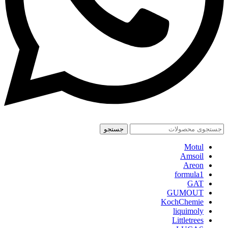
جستجو
Motul
Amsoil
Areon
formula1
GAT
GUMOUT
KochChemie
liquimoly
Littletrees