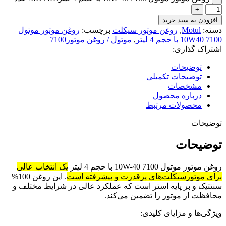
افزودن به سبد خرید
دسته:
Motul
,
روغن موتور سیکلت
برچسب:
روغن موتور موتول
7100 10W40 با حجم 4 لیتر
,
موتول / روغن موتور7100
اشتراک گذاری:
توضیحات
توضیحات تکمیلی
مشخصات
درباره محصول
محصولات مرتبط
توضیحات
توضیحات
روغن موتور موتول 7100 10W-40 با حجم 4 لیتر
یک انتخاب عالی
برای موتورسیکلت‌های پرقدرت و پیشرفته است
.
این روغن 100%
سنتتیک و بر پایه استر است که عملکرد عالی در شرایط مختلف و
محافظت از موتور را تضمین می‌کند.
ویژگی‌ها و مزایای کلیدی: