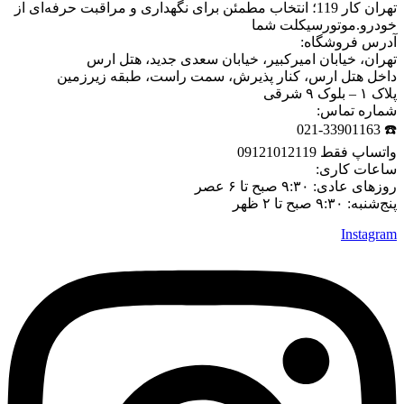
تهران کار 119؛ انتخاب مطمئن برای نگهداری و مراقبت حرفه‌ای از
خودرو.موتورسیکلت شما
آدرس فروشگاه:
تهران، خیابان امیرکبیر، خیابان سعدی جدید، هتل ارس
داخل هتل ارس، کنار پذیرش، سمت راست، طبقه زیرزمین
پلاک ۱ – بلوک ۹ شرقی
شماره تماس:
☎️ 021-33901163
واتساپ فقط 09121012119
ساعات کاری:
روزهای عادی: ۹:۳۰ صبح تا ۶ عصر
پنج‌شنبه: ۹:۳۰ صبح تا ۲ ظهر
Instagram