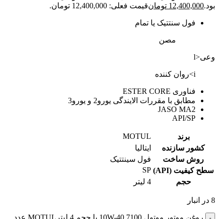
بود.
12,400,000
تومان
قیمت فعلی: 12,400,000 تومان.
فول سنتتیک یا تمام
مصن
وعی<l
i>روان کننده
فناوری ESTER CORE
مطابق با مقررات الایندگی یورو2 و یورو3
JASO MA2
API/SP
MOTUL
برند
کشور سازنده
ایتالیا
روش ساخت
فول سینتتیک
SP
سطح کیفیت (API)
حجم
4 لیتر
8 در انبار
روغن موتور موتول 7100 10W-40 با حجم 4 لیترMOTUL عدد