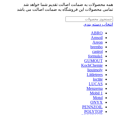
همه محصولات به ضمانت اصالت تقدیم شما خواهد شد
تمامی محصولات این فروشگاه به ضمانت اصالت می باشد
انتخاب دسته بندی
ABRO
Amsoil
Areon
brembo
castrol
formula1
GUMOUT
KochChemie
liquimoly
Littletrees
loctite
LUCAS
Menzerna
Mobil 1
Motul
ONYX
PENNZOIL
POLYTOP