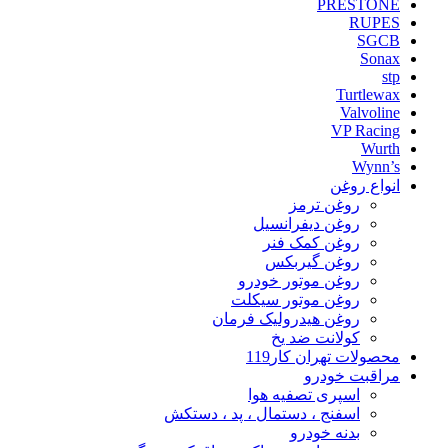
PRESTONE
RUPES
SGCB
Sonax
stp
Turtlewax
Valvoline
VP Racing
Wurth
Wynn’s
انواع روغن
روغن ترمز
روغن دیفرانسیل
روغن کمک فنر
روغن گیربکس
روغن موتور خودرو
روغن موتور سیکلت
روغن هیدرولیک فرمان
کولانت ضد یخ
محصولات تهران کار119
مراقبت خودرو
اسپری تصفیه هوا
اسفنج ، دستمال ، پد ، دستکش
بدنه خودرو