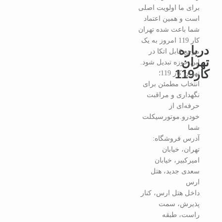
برای ما اولویت اصلی
است و همین اعتماد
شما باعث شده تهران
کار 119 امروز به یک
درباره
مرجع قابل اتکا در
تهران
این حوزه تبدیل شود.
کار119
تهران کار 119؛
انتخاب مطمئن برای
نگهداری و مراقبت
حرفه‌ای از
خودرو.موتورسیکلت
شما
آدرس فروشگاه:
تهران، خیابان
امیرکبیر، خیابان
سعدی جدید، هتل
ارس
داخل هتل ارس، کنار
پذیرش، سمت
راست، طبقه