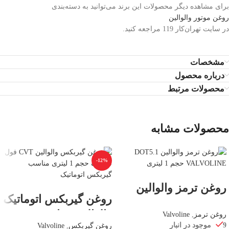
برای مشاهده دیگر محصولات این برند می‌توانید به دسته‌بندی
روغن موتور والوالین
در سایت تهران‌کار 119 مراجعه کنید.
مشخصات
درباره محصول
محصولات مرتبط
محصولات مشابه
-12%
روغن ترمز والوالین
روغن گیربکس اتوماتیک
DOT5.1 VALVOLINE
والوالین مدل CVT
روغن ترمز
,
Valvoline
ساخت هلند حجم
9 موجود در انبار
روغن گیربکس
,
Valvoline