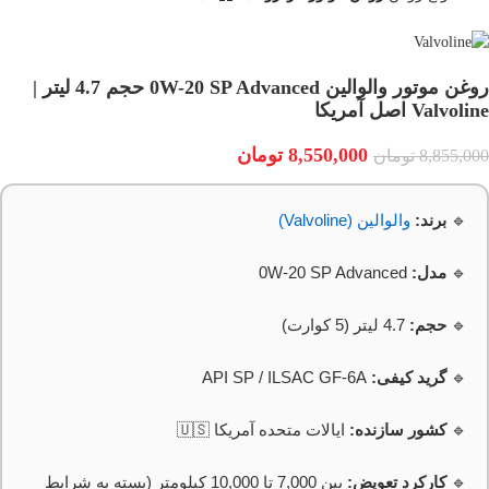
روغن موتور والوالین 0W-20 SP Advanced حجم 4.7 لیتر |
Valvoline اصل آمریکا
8,550,000
تومان
8,855,000
تومان
🔹
برند:
والوالین (Valvoline)
🔹
مدل:
0W-20 SP Advanced
🔹
حجم:
4.7 لیتر (5 کوارت)
🔹
گرید کیفی:
API SP / ILSAC GF-6A
🔹
کشور سازنده:
ایالات متحده آمریکا 🇺🇸
🔹
کارکرد تعویض:
بین 7,000 تا 10,000 کیلومتر (بسته به شرایط