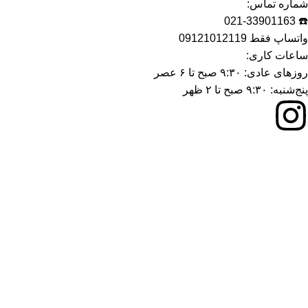
شماره تماس:
☎️ 021-33901163
واتساپ فقط 09121012119
ساعات کاری:
روزهای عادی: ۹:۳۰ صبح تا ۶ عصر
پنج‌شنبه: ۹:۳۰ صبح تا ۲ ظهر