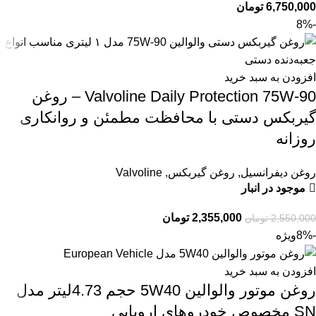
6,750,000
تومان
-8%
افزودن به سبد خرید
Valvoline Daily Protection 75W‑90 – روغن
گیربکس دستی با محافظت مطمئن و روانکاری
روزانه
روغن دیفرانسیل
,
روغن گیربکس
,
Valvoline
موجود در انبار
2,355,000
تومان
2,550,000
تومان
-8%
ویژه
افزودن به سبد خرید
روغن موتور والوالین 5W40 حجم 4.73لیتر مدل
SN مخصوص خودروهای اروپایی