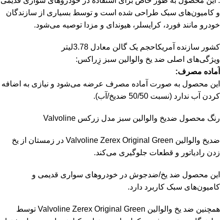
.
این محصول به طور خاص برای استفاده در خودروهای سواری قدیمی
و کامیون‌های سبک طراحی شده است و توسط بسیاری از سازندگان
خودرو مانند فورد، کرایسلر، هیوندای و مزدا توصیه می‌شود.
کشور سازنده آمریکاحجم یک گالن معادل 3.78لیتر
ویژگی‌های اصلی ضد یخ والوالین سبز زِراکس:
آماده مصرف:
این محصول به صورت آماده مصرف عرضه می‌شود و نیازی به اضافه
کردن آب ندارد (نسبت 50/50 ضدیخ/آب).
رنگ محصول ضدیخ والوالین سبز مدل زرکس Valvoline
ضدیخ والوالین Valvoline Zerex Original Green در زمستان از یخ
زدن رادیاتور و قطعات جلوگیری می‌کند.
این محصول ضد یخ/ضدجوش در خودروهای سواری قدیمی و
کامیون‌های سبک کاربرد دارد.
همچنین ضد یخ والوالین Valvoline Zerex Original Green توسط