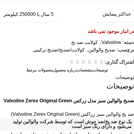
حداکثر پیمایش
5 سال یا 250000 کیلومتر
در انبار موجود نمی باشد
دسته:
Valvoline
,
کولانت ضد یخ
برچسب:
ضدیخ والوالین
,
کولانت/ضدیخ/ضدیخ ترکیبی
اشتراک گذاری:
توضیحات
مشخصات
درباره محصول
محصولات مرتبط
توضیحات
توضیحات
ضدیخ والوالین سبز مدل زرکس
Valvoline Zerex Original Green
ضد یخ والوالین سبز زِراکس (Valvoline Zerex Original Green)
یک نوع ضد یخ/ضد جوش است که توسط شرکت والوالین تولید
می‌شود و دارای رنگ سبز است