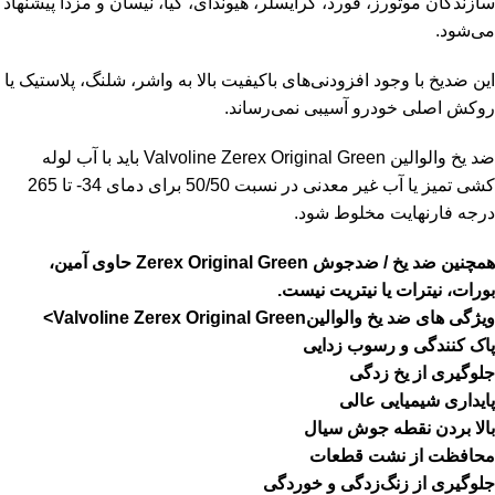
سازندگان موتورز، فورد، کرایسلر، هیوندای، کیا، نیسان و مزدا پیشنهاد
می‌شود.
این ضدیخ با وجود افزودنی‌های باکیفیت بالا به واشر، شلنگ، پلاستیک یا
روکش اصلی خودرو آسیبی نمی‌رساند.
ضد یخ والوالین Valvoline Zerex Original Green باید با آب لوله
کشی تمیز یا آب غیر معدنی در نسبت 50/50 برای دمای 34- تا 265
درجه فارنهایت مخلوط شود.
همچنین ضد یخ / ضدجوش Zerex Original Green حاوی آمین،
بورات، نیترات یا نیتریت نیست.
ویژگی های ضد یخ والوالینValvoline Zerex Original Green>
پاک کنندگی و رسوب زدایی
جلوگیری از یخ زدگی
پایداری شیمیایی عالی
بالا بردن نقطه جوش سیال
محافظت از نشت قطعات
جلوگیری از زنگ‌زدگی و خوردگی