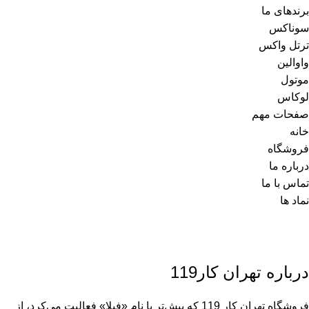
برندهای ما
سوناکس
ترتل واکس
واوالین
موتول
لوکاس
صفحات مهم
خانه
فروشگاه
درباره ما
تماس با ما
نماد ها
درباره تهران کار119
فروشگاه تهران کار 119 که پیش‌تر با نام «فیلا» فعالیت می‌کرد، از