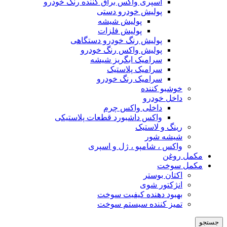
اسپری واکس براق کننده رنگ خودرو
پولیش خودرو دستی
پولیش شیشه
پولیش فلزات
پولیش رنگ خودرو دستگاهی
پولیش واکس رنگ خودرو
سرامیک ابگریز شیشه
سرامیک پلاستیک
سرامیک رنگ خودرو
خوشبو کننده
داخل خودرو
داخلی واکس چرم
واکس داشبورد قطعات پلاستیکی
رینگ و لاستیک
شیشه شور
واکس ، شامپو ، ژل و اسپری
مکمل روغن
مکمل سوخت
اکتان بوستر
انژکتور شوی
بهبود دهنده کیفیت سوخت
تمیز کننده سیستم سوخت
جستجو