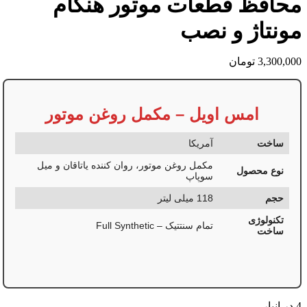
محافظ قطعات موتور هنگام
مونتاژ و نصب
3,300,000
تومان
امس اویل – مکمل روغن موتور
ساخت
آمریکا
مکمل روغن موتور، روان کننده یاتاقان و میل
نوع محصول
سوپاپ
حجم
118 میلی لیتر
تکنولوژی
تمام سنتتیک – Full Synthetic
ساخت
4 در انبار