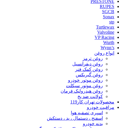
PRESTONE
RUPES
SGCB
Sonax
stp
Turtlewax
Valvoline
VP Racing
Wurth
Wynn’s
انواع روغن
روغن ترمز
روغن دیفرانسیل
روغن کمک فنر
روغن گیربکس
روغن موتور خودرو
روغن موتور سیکلت
روغن هیدرولیک فرمان
کولانت ضد یخ
محصولات تهران کار119
مراقبت خودرو
اسپری تصفیه هوا
اسفنج ، دستمال ، پد ، دستکش
بدنه خودرو