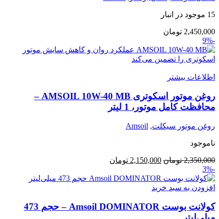
15 موجود در انبار
2,450,000
تومان
-9%
اطلاعات بیشتر
روغن موتور اسکوتری AMSOIL 10W-40 MB –
محافظت کامل موتور، 1 لیتر
روغن موتور سیکلت
,
Amsoil
ناموجود
قیمت
قیمت
2,350,000
تومان
2,150,000
تومان
-3%
اصلی:
فعلی:
2,350,000 تومان
2,150,000 تومان.
افزودن به سبد خرید
بود.
کولانت بوست Amsoil DOMINATOR – حجم 473
میلی‌لیتر