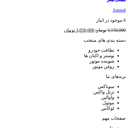
Amsoil
6 موجود در انبار
قیمت
قیمت
3,150,000
تومان
3,050,000
تومان
اصلی:
فعلی:
دسته بندی های منتخب
3,150,000 تومان
3,050,000 تومان.
بود.
نظافت خودرو
بوستر و اکتان ها
شوینده موتور
روغن موتور
برندهای ما
سوناکس
ترتل واکس
واوالین
موتول
لوکاس
صفحات مهم