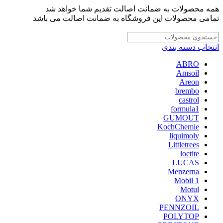
همه محصولات به ضمانت اصالت تقدیم شما خواهد شد
تمامی محصولات این فروشگاه به ضمانت اصالت می باشد
انتخاب دسته بندی
ABRO
Amsoil
Areon
brembo
castrol
formula1
GUMOUT
KochChemie
liquimoly
Littletrees
loctite
LUCAS
Menzerna
Mobil 1
Motul
ONYX
PENNZOIL
POLYTOP