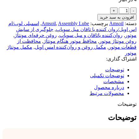
مکمل
روغن
افزودن به سبد خرید
و
دسته:
Amsoil
برچسب:
Assembly Lube
,
Amsoil
,
اسمبلی لوب/ام
روان‌کننده
اس اویل/روان کننده یا تاقان میل سوپاپ
,
جلوگیری از سایش
یاتاقان
موتور
,
روان‌کننده یاتاقان و میل سوپاپ
,
روغن حرفه‌ای مونتاژ
,
و
روغن مونتاژ موتور
,
محافظ موتور هنگام مونتاژ
,
محافظت از
میل
قطعات موتور
,
مکمل روغن و روان‌کننده امس اویل
,
مکمل مونتاژ
سوپاپ
موتور
امس
اشتراک گذاری:
اویل
AMSOIL
توضیحات
Assembly
توضیحات تکمیلی
Lube
مشخصات
–
درباره محصول
محافظ
محصولات مرتبط
قطعات
موتور
توضیحات
هنگام
مونتاژ
توضیحات
و
نصب
عدد