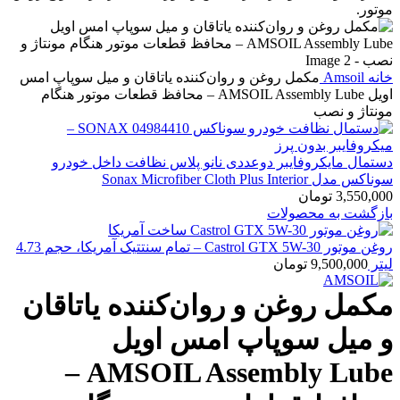
خانه
Amsoil
مکمل روغن و روان‌کننده یاتاقان و میل سوپاپ امس
اویل AMSOIL Assembly Lube – محافظ قطعات موتور هنگام
مونتاژ و نصب
دستمال مایکروفایبر دوعددی نانو پلاس نظافت داخل خودرو
سوناکس مدل Sonax Microfiber Cloth Plus Interior
3,550,000
تومان
بازگشت به محصولات
روغن موتور Castrol GTX 5W-30 – تمام سنتتیک آمریکا، حجم 4.73
لیتر
9,500,000
تومان
مکمل روغن و روان‌کننده یاتاقان
و میل سوپاپ امس اویل
AMSOIL Assembly Lube –