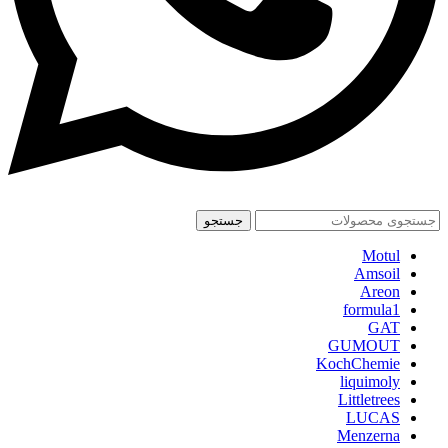
جستجو
Motul
Amsoil
Areon
formula1
GAT
GUMOUT
KochChemie
liquimoly
Littletrees
LUCAS
Menzerna