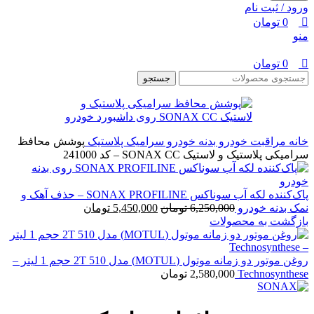
ورود / ثبت نام
0
تومان
منو
0
تومان
جستجو
خانه
مراقبت خودرو
بدنه خودرو
سرامیک پلاستیک
پوشش محافظ
سرامیکی پلاستیک و لاستیک SONAX CC – کد 241000
پاک‌کننده لکه آب سوناکس SONAX PROFILINE – حذف آهک و
قیمت
قیمت
نمک بدنه خودرو
6,250,000
تومان
5,450,000
تومان
اصلی:
فعلی:
بازگشت به محصولات
6,250,000 تومان
5,450,000 تومان.
بود.
روغن موتور دو زمانه موتول (MOTUL) مدل 510 2T حجم 1 لیتر –
Technosynthese
2,580,000
تومان