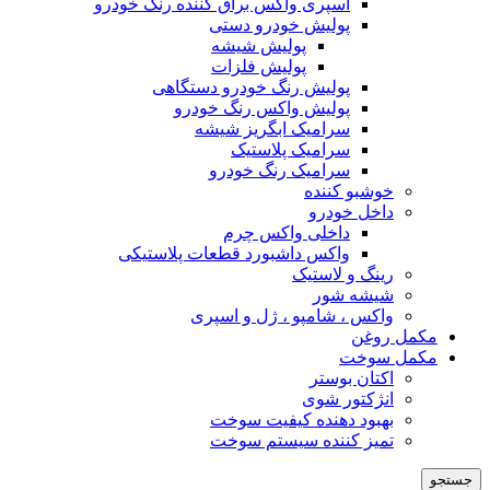
اسپری واکس براق کننده رنگ خودرو
پولیش خودرو دستی
پولیش شیشه
پولیش فلزات
پولیش رنگ خودرو دستگاهی
پولیش واکس رنگ خودرو
سرامیک ابگریز شیشه
سرامیک پلاستیک
سرامیک رنگ خودرو
خوشبو کننده
داخل خودرو
داخلی واکس چرم
واکس داشبورد قطعات پلاستیکی
رینگ و لاستیک
شیشه شور
واکس ، شامپو ، ژل و اسپری
مکمل روغن
مکمل سوخت
اکتان بوستر
انژکتور شوی
بهبود دهنده کیفیت سوخت
تمیز کننده سیستم سوخت
جستجو