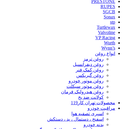
PRESTONE
RUPES
SGCB
Sonax
stp
Turtlewax
Valvoline
VP Racing
Wurth
Wynn’s
انواع روغن
روغن ترمز
روغن دیفرانسیل
روغن کمک فنر
روغن گیربکس
روغن موتور خودرو
روغن موتور سیکلت
روغن هیدرولیک فرمان
کولانت ضد یخ
محصولات تهران کار119
مراقبت خودرو
اسپری تصفیه هوا
اسفنج ، دستمال ، پد ، دستکش
بدنه خودرو