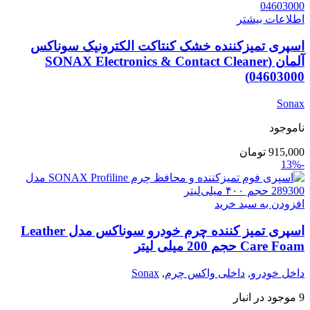
3,750,000 تومان
3,250,000 تومان.
اطلاعات بیشتر
بود.
اسپری تمیزکننده خشک کنتاکت الکترونیک سوناکس
آلمان (SONAX Electronics & Contact Cleaner
04603000)
Sonax
ناموجود
915,000
تومان
-13%
افزودن به سبد خرید
اسپری تمیز کننده چرم خودرو سوناکس مدل Leather
Care Foam حجم 200 میلی لیتر
داخل خودرو
,
داخلی واکس چرم
,
Sonax
9 موجود در انبار