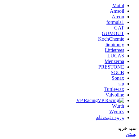
Motul
Amsoil
Areon
formula1
GAT
GUMOUT
KochChemie
liquimoly
Littletrees
LUCAS
Menzerna
PRESTONE
SGCB
Sonax
stp
Turtlewax
Valvoline
VP Racing
Wurth
Wynn’s
ورود / ثبت نام
سبد خرید
بستن