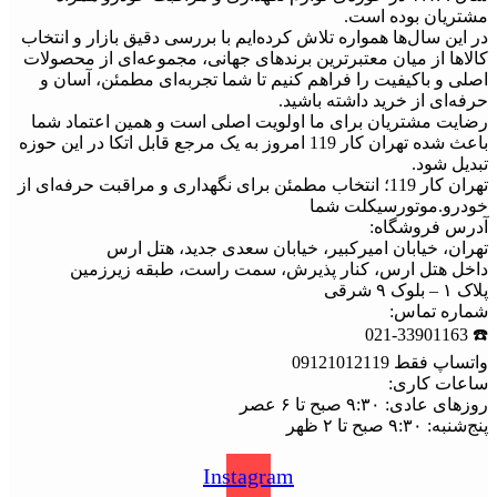
مشتریان بوده است.
در این سال‌ها همواره تلاش کرده‌ایم با بررسی دقیق بازار و انتخاب
کالاها از میان معتبرترین برندهای جهانی، مجموعه‌ای از محصولات
اصلی و باکیفیت را فراهم کنیم تا شما تجربه‌ای مطمئن، آسان و
حرفه‌ای از خرید داشته باشید.
رضایت مشتریان برای ما اولویت اصلی است و همین اعتماد شما
باعث شده تهران کار 119 امروز به یک مرجع قابل اتکا در این حوزه
تبدیل شود.
تهران کار 119؛ انتخاب مطمئن برای نگهداری و مراقبت حرفه‌ای از
خودرو.موتورسیکلت شما
آدرس فروشگاه:
تهران، خیابان امیرکبیر، خیابان سعدی جدید، هتل ارس
داخل هتل ارس، کنار پذیرش، سمت راست، طبقه زیرزمین
پلاک ۱ – بلوک ۹ شرقی
شماره تماس:
☎️ 021-33901163
واتساپ فقط 09121012119
ساعات کاری:
روزهای عادی: ۹:۳۰ صبح تا ۶ عصر
پنج‌شنبه: ۹:۳۰ صبح تا ۲ ظهر
Instagram