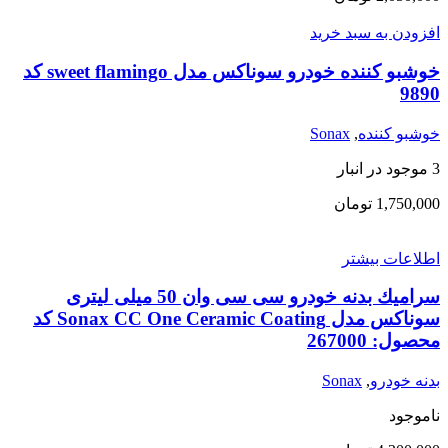
افزودن به سبد خرید
خوشبو کننده خودرو سوناکس مدل sweet flamingo کد
9890
خوشبو کننده
,
Sonax
3 موجود در انبار
1,750,000
تومان
اطلاعات بیشتر
سراميك بدنه خودرو سی سی وان 50 میلی لیتری
سوناكس مدل Sonax CC One Ceramic Coating کد
محصول: 267000
بدنه خودرو
,
Sonax
ناموجود