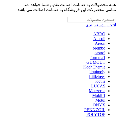
0
0
0
همه محصولات به ضمانت اصالت تقدیم شما خواهد شد
تمامی محصولات این فروشگاه به ضمانت اصالت می باشد
انتخاب دسته بندی
ABRO
Amsoil
Areon
brembo
castrol
formula1
GUMOUT
KochChemie
liquimoly
Littletrees
loctite
LUCAS
Menzerna
Mobil 1
Motul
ONYX
PENNZOIL
POLYTOP