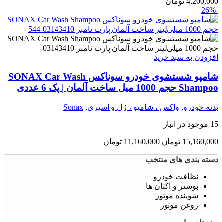
4,200,000
تومان
-26%
افزودن به سبد خرید
شامپو شستشوی خودرو سوناکس SONAX Car Wash
Shampoo حجم 1000 میل ساخت آلمان | پک 6 عددی
بدنه خودرو
,
واکس ، شامپو ، ژل و اسپری
,
Sonax
15 موجود در انبار
قیمت
قیمت
15,160,000
تومان
11,160,000
تومان
اصلی:
فعلی:
دسته بندی های منتخب
15,160,000 تومان
11,160,000 تومان.
بود.
نظافت خودرو
بوستر و اکتان ها
شوینده موتور
روغن موتور