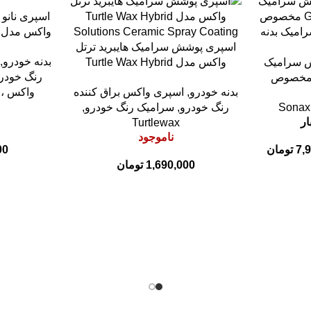
اطلاعات بیشتر
اسپری نانو 
اطلاعات بیشتر
اسپری پوشش سرامیک هایبرید ترتل
بدنه خودرو
,
ش سرامیک
واکس مدل Turtle Wax Hybrid
رنگ خودر
ناکس مخصوص
Solutions Ceramic Spray Coating
بدنه خودرو
,
اسپری واکس براق کننده
واکس ، 
ه خودرو
473ml
Sonax
رنگ خودرو
,
سرامیک رنگ خودرو
,
Turtlewax
ناموجود
7,
تومان
00
1,690,000
تومان