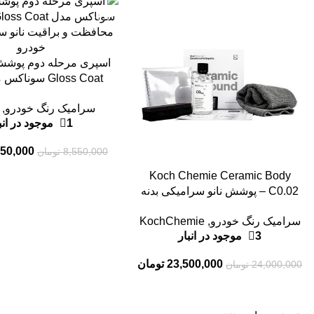
-7%
-2%
افزودن به سبد خرید
اسپری مرحله دوم پوش
Gloss Coat سو
پوشش نانو سرامیک بدن
سرامیک رنگ خودرو
,
Sonax
1 موجود در انبار
950,000
8,550,000
تومان
افزودن به سبد خرید
Koch Chemie Ceramic Body
C0.02 – پوشش نانو سرامیکی بدنه
خودرو ۷۵ میلی‌لیتر با دوام ۲۰ تا ۳۰
سرامیک رنگ خودرو
,
KochChemie
ماه
3 موجود در انبار
23,500,000
تومان
24,000,000
تومان