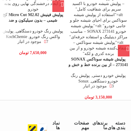
پولیش فینیش Micro Cut M2.02 کخ
شیمی – بدون سیلیکون و ضد
هولوگرام
پولیش رنگ خودرو دستگاهی
,
پولیش
واکس رنگ خودرو
,
KochChemie
7 موجود در انبار
7,650,000
تومان
پولیش شیشه سوناکس SONAX
273141 – از بین برنده خط و خش و
براق‌کننده شیشه خودرو
پولیش خودرو دستی
,
پولیش رنگ
خودرو دستگاهی
,
Sonax
3 موجود در انبار
3,150,000
تومان
دسته
برندهای
صفحات
نماد
بندی های
ما
مهم
ها