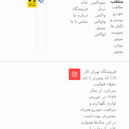
منتخب
سوناکس
خانه
نظافت
ترتل
فروشگاه
خودرو
واکس
درباره ما
بوستر و
واوالین
تماس با ما
اکتان ها
موتول
شوینده
لوکاس
موتور
روغن
موتور
فروشگاه تهران کار
119 که پیش‌تر با نام
«فیلا» فعالیت
می‌کرد، از سال
۱۳۸۹ در حوزه‌ی
لوازم نگهداری و
مراقبت خودرو همراه
مشتریان بوده است.
در این سال‌ها همواره
تلاش کرده‌ایم با