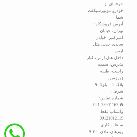
حرفه‌ای از
خودرو.موتورسیکلت
شما
آدرس فروشگاه:
تهران، خیابان
امیرکبیر، خیابان
سعدی جدید، هتل
ارس
داخل هتل ارس، کنار
پذیرش، سمت
راست، طبقه
زیرزمین
پلاک ۱ – بلوک ۹
شرقی
شماره تماس:
☎️ 021-33901163
واتساپ فقط
09121012119
ساعات کاری:
روزهای عادی: ۹:۳۰