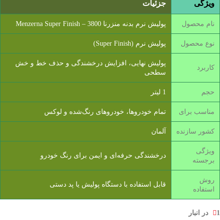
ویژگی
جزئیات
نام محصول
پولیش نرم بدنه منزرنا 3800 – Menzerna Super Finish
نوع محصول
پولیش نرم (Super Finish)
پولیش نهایی، افزایش درخشندگی و حذف خط و خش
کاربرد
سطحی
حجم
1 لیتر
مناسب برای
تمام خودروها، خودروهای رنگ‌شده و لوکس
کشور سازنده
آلمان
ویژگی
درخشندگی حرفه‌ای و ایمن برای رنگ خودرو
برجسته
روش
قابل استفاده با دستگاه پولیش یا پد دستی
استفاده
1 در انبار